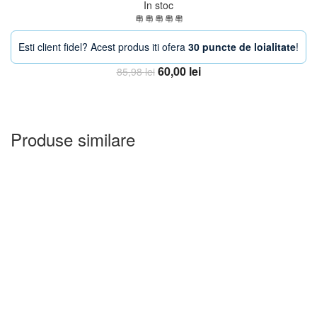
In stoc
Esti client fidel? Acest produs iti ofera
30 puncte de loialitate
!
Prețul
Prețul
60,00
lei
85,98
lei
inițial
curent
Adauga in Cos
a
este:
fost:
60,00 lei.
85,98 lei.
Produse similare
-33%