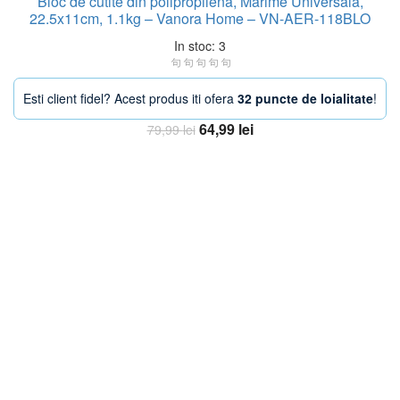
Bloc de cutite din polipropilena, Marime Universala,
22.5x11cm, 1.1kg – Vanora Home – VN-AER-118BLO
In stoc: 3
Esti client fidel? Acest produs iti ofera
32 puncte de loialitate
!
Prețul
Prețul
64,99
lei
79,99
lei
inițial
curent
Adaugă în coș
a
este:
fost:
64,99 lei.
79,99 lei.
-29%