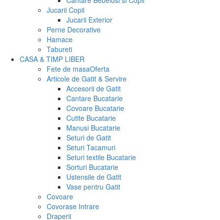
Cantare Bebelusi si Copii
Jucarii Copii
Jucarii Exterior
Perne Decorative
Hamace
Tabureti
CASA & TIMP LIBER
Fete de masa
Oferta
Articole de Gatit & Servire
Accesorii de Gatit
Cantare Bucatarie
Covoare Bucatarie
Cutite Bucatarie
Manusi Bucatarie
Seturi de Gatit
Seturi Tacamuri
Seturi textile Bucatarie
Sorturi Bucatarie
Ustensile de Gatit
Vase pentru Gatit
Covoare
Covorase Intrare
Draperii