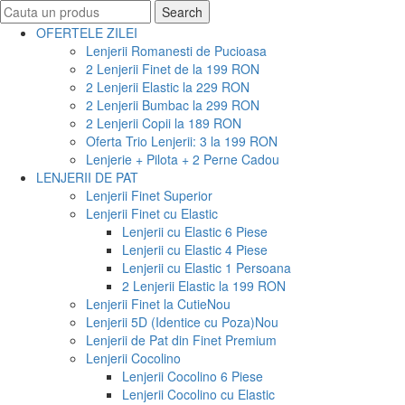
Search
Search
for:
OFERTELE ZILEI
Lenjerii Romanesti de Pucioasa
2 Lenjerii Finet de la 199 RON
2 Lenjerii Elastic la 229 RON
2 Lenjerii Bumbac la 299 RON
2 Lenjerii Copii la 189 RON
Oferta Trio Lenjerii: 3 la 199 RON
Lenjerie + Pilota + 2 Perne Cadou
LENJERII DE PAT
Lenjerii Finet Superior
Lenjerii Finet cu Elastic
Lenjerii cu Elastic 6 Piese
Lenjerii cu Elastic 4 Piese
Lenjerii cu Elastic 1 Persoana
2 Lenjerii Elastic la 199 RON
Lenjerii Finet la Cutie
Nou
Lenjerii 5D (Identice cu Poza)
Nou
Lenjerii de Pat din Finet Premium
Lenjerii Cocolino
Lenjerii Cocolino 6 Piese
Lenjerii Cocolino cu Elastic