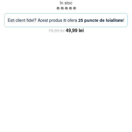
In stoc
Esti client fidel? Acest produs iti ofera
25 puncte de loialitate
!
Prețul
Prețul
49,99
lei
79,99
lei
inițial
curent
Adaugă în coș
a
este:
fost:
49,99 lei.
79,99 lei.
-33%