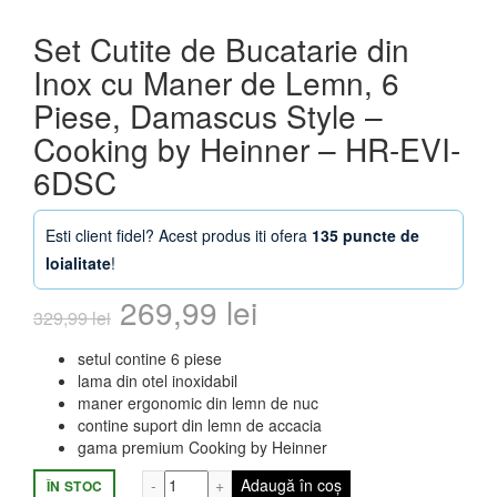
Set Cutite de Bucatarie din
Inox cu Maner de Lemn, 6
Piese, Damascus Style –
Cooking by Heinner – HR-EVI-
6DSC
Esti client fidel? Acest produs iti ofera
135 puncte de
loialitate
!
Prețul
Prețul
269,99
lei
329,99
lei
inițial
curent
setul contine 6 piese
lama din otel inoxidabil
a
este:
maner ergonomic din lemn de nuc
contine suport din lemn de accacia
fost:
269,99 lei.
gama premium Cooking by Heinner
329,99 lei.
Cantitate Set Cutite de Bucatarie din I
Adaugă în coș
ÎN STOC