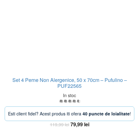
Set 4 Perne Non Alergenice, 50 x 70cm – Pufulino –
PUF22565
In stoc
Esti client fidel? Acest produs iti ofera
40 puncte de loialitate
!
Prețul
Prețul
79,99
lei
119,99
lei
inițial
curent
Adaugă în coș
a
este: