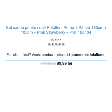
Set cadou pentru copii Pufulino: Perna + Pătură 180cm x
105cm – Pink Strawberry – PUF155404
In stoc
Esti client fidel? Acest produs iti ofera
45 puncte de loialitate
!
Prețul
Prețul
89,99
lei
119,99
lei
inițial
curent
Adaugă în coș
a
este:
fost:
89,99 lei.
119,99 lei.
-38%