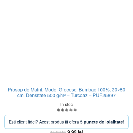
Prosop de Maini, Model Grecesc, Bumbac 100%, 30×50
cm, Densitate 500 g/m² – Turcoaz – PUF25897
In stoc
Esti client fidel? Acest produs iti ofera
5 puncte de loialitate
!
Prețul
Prețul
9,99
lei
14,99
lei