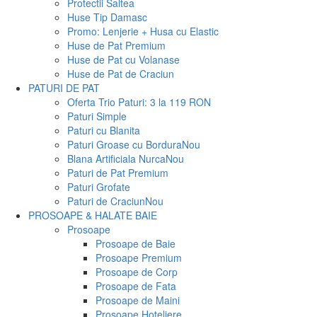
Protectii Saltea
Huse Tip Damasc
Promo: Lenjerie + Husa cu Elastic
Huse de Pat Premium
Huse de Pat cu Volanase
Huse de Pat de Craciun
PATURI DE PAT
Oferta Trio Paturi: 3 la 119 RON
Paturi Simple
Paturi cu Blanita
Paturi Groase cu Bordura
Nou
Blana Artificiala Nurca
Nou
Paturi de Pat Premium
Paturi Grofate
Paturi de Craciun
Nou
PROSOAPE & HALATE BAIE
Prosoape
Prosoape de Baie
Prosoape Premium
Prosoape de Corp
Prosoape de Fata
Prosoape de Maini
Prosoape Hoteliere