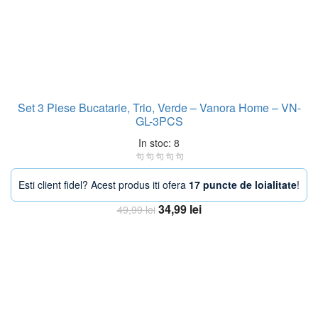
Set 3 Piese Bucatarie, Trio, Verde – Vanora Home – VN-
GL-3PCS
In stoc: 8
Esti client fidel? Acest produs iti ofera
17 puncte de loialitate
!
Prețul
Prețul
34,99
lei
49,99
lei
inițial
curent
Adaugă în coș
a
este:
fost:
34,99 lei.
49,99 lei.
-19%