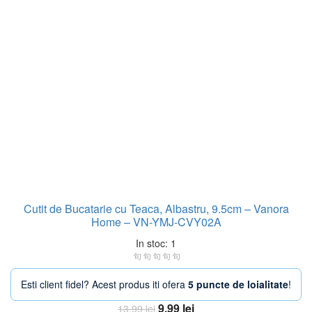
Cutit de Bucatarie cu Teaca, Albastru, 9.5cm – Vanora
Home – VN-YMJ-CVY02A
In stoc: 1
Esti client fidel? Acest produs iti ofera
5 puncte de loialitate
!
Prețul
Prețul
9,99
lei
13,99
lei