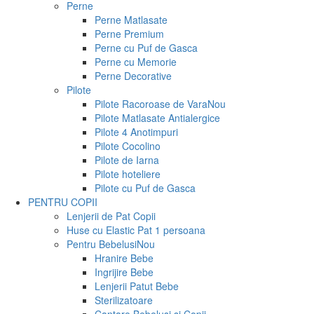
Perne
Perne Matlasate
Perne Premium
Perne cu Puf de Gasca
Perne cu Memorie
Perne Decorative
Pilote
Pilote Racoroase de Vara
Nou
Pilote Matlasate Antialergice
Pilote 4 Anotimpuri
Pilote Cocolino
Pilote de Iarna
Pilote hoteliere
Pilote cu Puf de Gasca
PENTRU COPII
Lenjerii de Pat Copii
Huse cu Elastic Pat 1 persoana
Pentru Bebelusi
Nou
Hranire Bebe
Ingrijire Bebe
Lenjerii Patut Bebe
Sterilizatoare