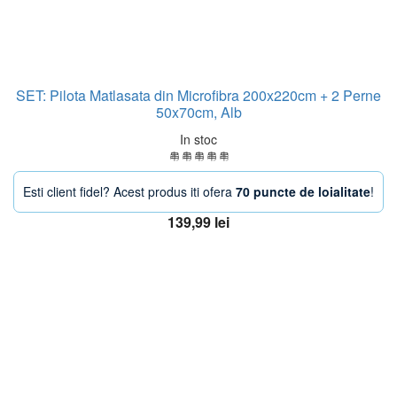
SET: Pilota Matlasata din Microfibra 200x220cm + 2 Perne
50x70cm, Alb
In stoc
Esti client fidel? Acest produs iti ofera
70 puncte de loialitate
!
139,99
lei
Adaugă în coș
OFERTA