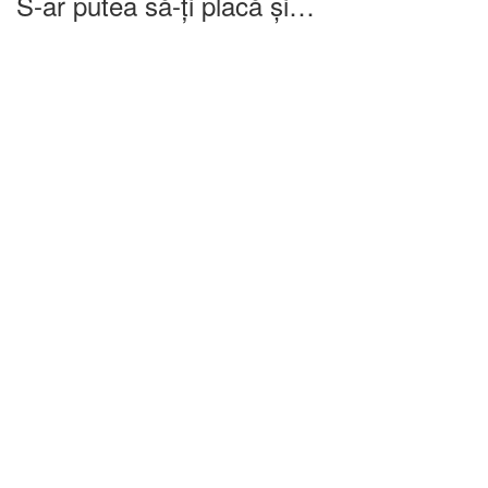
S-ar putea să-ți placă și…
-25%