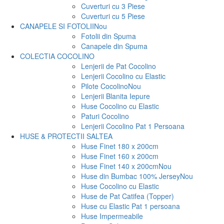
Cuverturi cu 3 Piese
Cuverturi cu 5 Piese
CANAPELE SI FOTOLII
Nou
Fotolii din Spuma
Canapele din Spuma
COLECTIA COCOLINO
Lenjerii de Pat Cocolino
Lenjerii Cocolino cu Elastic
Pilote Cocolino
Nou
Lenjerii Blanita Iepure
Huse Cocolino cu Elastic
Paturi Cocolino
Lenjerii Cocolino Pat 1 Persoana
HUSE & PROTECTII SALTEA
Huse Finet 180 x 200cm
Huse Finet 160 x 200cm
Huse Finet 140 x 200cm
Nou
Huse din Bumbac 100% Jersey
Nou
Huse Cocolino cu Elastic
Huse de Pat Catifea (Topper)
Huse cu Elastic Pat 1 persoana
Huse Impermeabile