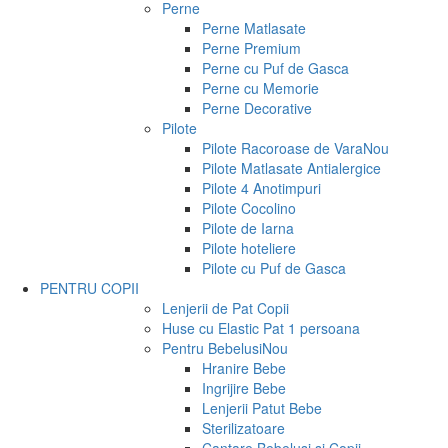
Perne
Perne Matlasate
Perne Premium
Perne cu Puf de Gasca
Perne cu Memorie
Perne Decorative
Pilote
Pilote Racoroase de Vara
Nou
Pilote Matlasate Antialergice
Pilote 4 Anotimpuri
Pilote Cocolino
Pilote de Iarna
Pilote hoteliere
Pilote cu Puf de Gasca
PENTRU COPII
Lenjerii de Pat Copii
Huse cu Elastic Pat 1 persoana
Pentru Bebelusi
Nou
Hranire Bebe
Ingrijire Bebe
Lenjerii Patut Bebe
Sterilizatoare