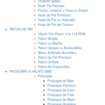
Protectii Saltea
Huse Tip Damasc
Promo: Lenjerie + Husa cu Elastic
Huse de Pat Premium
Huse de Pat cu Volanase
Huse de Pat de Craciun
PATURI DE PAT
Oferta Trio Paturi: 3 la 119 RON
Paturi Simple
Paturi cu Blanita
Paturi Groase cu Bordura
Nou
Blana Artificiala Nurca
Nou
Paturi de Pat Premium
Paturi Grofate
Paturi de Craciun
Nou
PROSOAPE & HALATE BAIE
Prosoape
Prosoape de Baie
Prosoape Premium
Prosoape de Corp
Prosoape de Fata
Prosoape de Maini
Prosoape Hoteliere