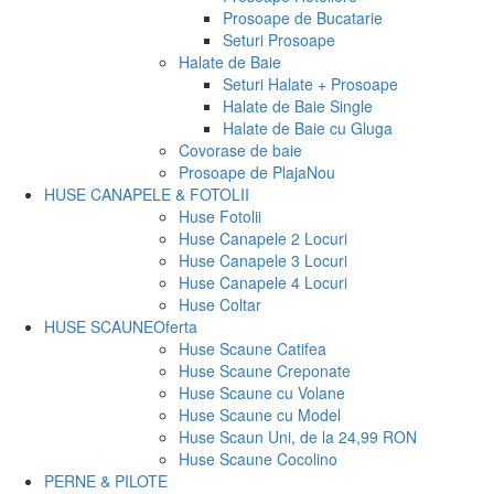
Prosoape de Bucatarie
Seturi Prosoape
Halate de Baie
Seturi Halate + Prosoape
Halate de Baie Single
Halate de Baie cu Gluga
Covorase de baie
Prosoape de Plaja
Nou
HUSE CANAPELE & FOTOLII
Huse Fotolii
Huse Canapele 2 Locuri
Huse Canapele 3 Locuri
Huse Canapele 4 Locuri
Huse Coltar
HUSE SCAUNE
Oferta
Huse Scaune Catifea
Huse Scaune Creponate
Huse Scaune cu Volane
Huse Scaune cu Model
Huse Scaun Uni, de la 24,99 RON
Huse Scaune Cocolino
PERNE & PILOTE