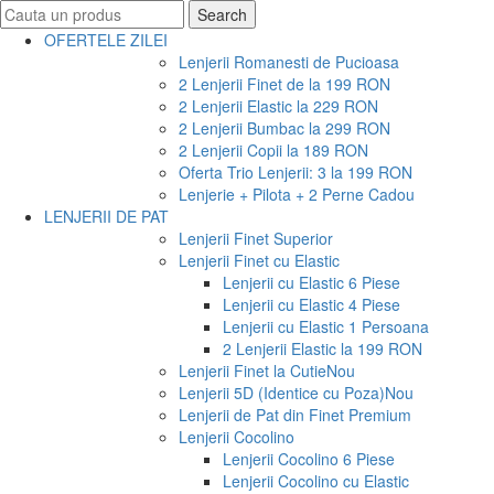
Search
Search
for:
OFERTELE ZILEI
Lenjerii Romanesti de Pucioasa
2 Lenjerii Finet de la 199 RON
2 Lenjerii Elastic la 229 RON
2 Lenjerii Bumbac la 299 RON
2 Lenjerii Copii la 189 RON
Oferta Trio Lenjerii: 3 la 199 RON
Lenjerie + Pilota + 2 Perne Cadou
LENJERII DE PAT
Lenjerii Finet Superior
Lenjerii Finet cu Elastic
Lenjerii cu Elastic 6 Piese
Lenjerii cu Elastic 4 Piese
Lenjerii cu Elastic 1 Persoana
2 Lenjerii Elastic la 199 RON
Lenjerii Finet la Cutie
Nou
Lenjerii 5D (Identice cu Poza)
Nou
Lenjerii de Pat din Finet Premium
Lenjerii Cocolino
Lenjerii Cocolino 6 Piese
Lenjerii Cocolino cu Elastic