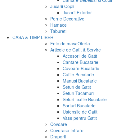
Cantare Bebelusi si Copii
Jucarii Copii
Jucarii Exterior
Perne Decorative
Hamace
Tabureti
CASA & TIMP LIBER
Fete de masa
Oferta
Articole de Gatit & Servire
Accesorii de Gatit
Cantare Bucatarie
Covoare Bucatarie
Cutite Bucatarie
Manusi Bucatarie
Seturi de Gatit
Seturi Tacamuri
Seturi textile Bucatarie
Sorturi Bucatarie
Ustensile de Gatit
Vase pentru Gatit
Covoare
Covorase Intrare
Draperii