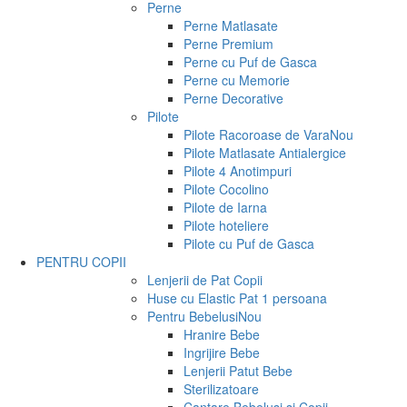
Perne
Perne Matlasate
Perne Premium
Perne cu Puf de Gasca
Perne cu Memorie
Perne Decorative
Pilote
Pilote Racoroase de Vara
Nou
Pilote Matlasate Antialergice
Pilote 4 Anotimpuri
Pilote Cocolino
Pilote de Iarna
Pilote hoteliere
Pilote cu Puf de Gasca
PENTRU COPII
Lenjerii de Pat Copii
Huse cu Elastic Pat 1 persoana
Pentru Bebelusi
Nou
Hranire Bebe
Ingrijire Bebe
Lenjerii Patut Bebe
Sterilizatoare