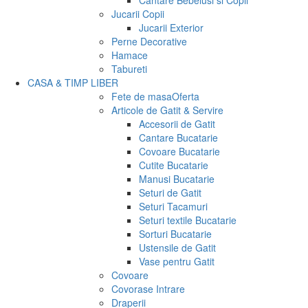
Cantare Bebelusi si Copii
Jucarii Copii
Jucarii Exterior
Perne Decorative
Hamace
Tabureti
CASA & TIMP LIBER
Fete de masa
Oferta
Articole de Gatit & Servire
Accesorii de Gatit
Cantare Bucatarie
Covoare Bucatarie
Cutite Bucatarie
Manusi Bucatarie
Seturi de Gatit
Seturi Tacamuri
Seturi textile Bucatarie
Sorturi Bucatarie
Ustensile de Gatit
Vase pentru Gatit
Covoare
Covorase Intrare
Draperii