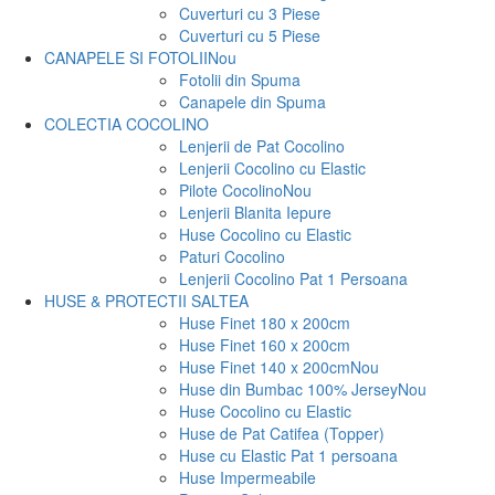
Cuverturi cu 3 Piese
Cuverturi cu 5 Piese
CANAPELE SI FOTOLII
Nou
Fotolii din Spuma
Canapele din Spuma
COLECTIA COCOLINO
Lenjerii de Pat Cocolino
Lenjerii Cocolino cu Elastic
Pilote Cocolino
Nou
Lenjerii Blanita Iepure
Huse Cocolino cu Elastic
Paturi Cocolino
Lenjerii Cocolino Pat 1 Persoana
HUSE & PROTECTII SALTEA
Huse Finet 180 x 200cm
Huse Finet 160 x 200cm
Huse Finet 140 x 200cm
Nou
Huse din Bumbac 100% Jersey
Nou
Huse Cocolino cu Elastic
Huse de Pat Catifea (Topper)
Huse cu Elastic Pat 1 persoana
Huse Impermeabile