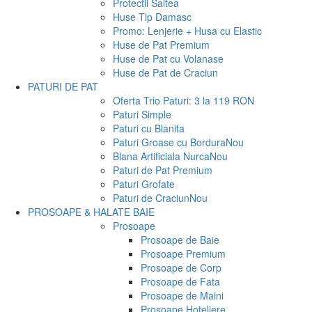
Protectii Saltea
Huse Tip Damasc
Promo: Lenjerie + Husa cu Elastic
Huse de Pat Premium
Huse de Pat cu Volanase
Huse de Pat de Craciun
PATURI DE PAT
Oferta Trio Paturi: 3 la 119 RON
Paturi Simple
Paturi cu Blanita
Paturi Groase cu Bordura
Nou
Blana Artificiala Nurca
Nou
Paturi de Pat Premium
Paturi Grofate
Paturi de Craciun
Nou
PROSOAPE & HALATE BAIE
Prosoape
Prosoape de Baie
Prosoape Premium
Prosoape de Corp
Prosoape de Fata
Prosoape de Maini
Prosoape Hoteliere