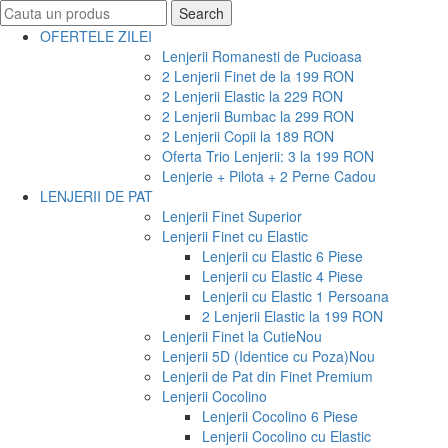
Search
Search
for:
OFERTELE ZILEI
Lenjerii Romanesti de Pucioasa
2 Lenjerii Finet de la 199 RON
2 Lenjerii Elastic la 229 RON
2 Lenjerii Bumbac la 299 RON
2 Lenjerii Copii la 189 RON
Oferta Trio Lenjerii: 3 la 199 RON
Lenjerie + Pilota + 2 Perne Cadou
LENJERII DE PAT
Lenjerii Finet Superior
Lenjerii Finet cu Elastic
Lenjerii cu Elastic 6 Piese
Lenjerii cu Elastic 4 Piese
Lenjerii cu Elastic 1 Persoana
2 Lenjerii Elastic la 199 RON
Lenjerii Finet la Cutie
Nou
Lenjerii 5D (Identice cu Poza)
Nou
Lenjerii de Pat din Finet Premium
Lenjerii Cocolino
Lenjerii Cocolino 6 Piese
Lenjerii Cocolino cu Elastic