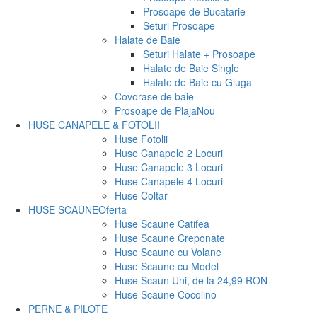
Prosoape de Bucatarie
Seturi Prosoape
Halate de Baie
Seturi Halate + Prosoape
Halate de Baie Single
Halate de Baie cu Gluga
Covorase de baie
Prosoape de Plaja
Nou
HUSE CANAPELE & FOTOLII
Huse Fotolii
Huse Canapele 2 Locuri
Huse Canapele 3 Locuri
Huse Canapele 4 Locuri
Huse Coltar
HUSE SCAUNE
Oferta
Huse Scaune Catifea
Huse Scaune Creponate
Huse Scaune cu Volane
Huse Scaune cu Model
Huse Scaun Uni, de la 24,99 RON
Huse Scaune Cocolino
PERNE & PILOTE