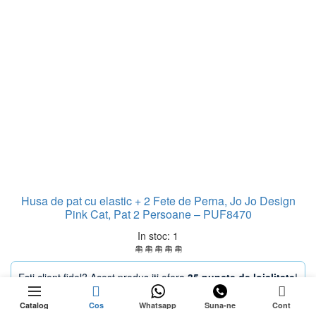
Husa de pat cu elastic + 2 Fete de Perna, Jo Jo Design
Pink Cat, Pat 2 Persoane – PUF8470
In stoc: 1
Esti client fidel? Acest produs iti ofera
35 puncte de loialitate
!
0
DOAR 1
Prețul
Prețul
Adaugă în coș
RĂMASE
69,99
lei
99,99
lei
ețul
Catalog
Cos
Whatsapp
Suna-ne
Cont
ÎN STOC