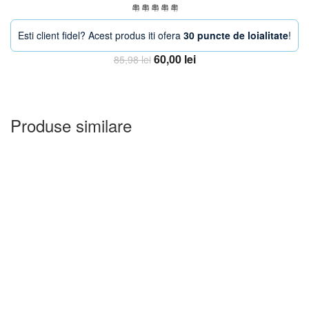
Esti client fidel? Acest produs iti ofera
30 puncte de loialitate
!
Prețul
Prețul
60,00
lei
85,98
lei
inițial
curent
Adauga in Cos
a
este:
fost:
60,00 lei.
85,98 lei.
Produse similare
-18%