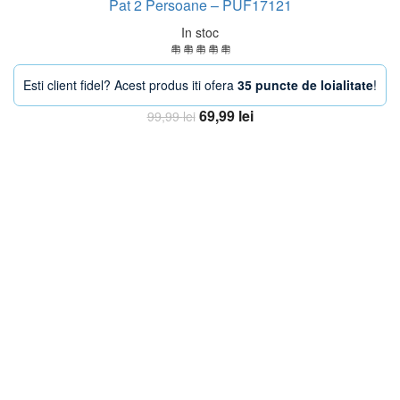
Pat 2 Persoane – PUF17121
In stoc
Esti client fidel? Acest produs iti ofera
35 puncte de loialitate
!
Prețul
Prețul
69,99
lei
99,99
lei
inițial
curent
Adaugă în coș
a
este:
fost:
69,99 lei.
99,99 lei.
-30%