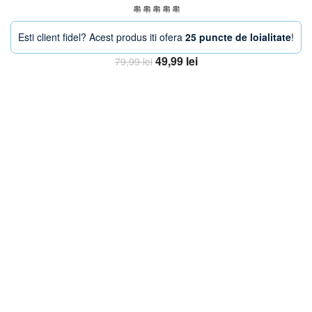
Esti client fidel? Acest produs iti ofera
25 puncte de loialitate
!
Prețul
Prețul
49,99
lei
79,99
lei
inițial
curent
Adaugă în coș
a
este:
fost:
49,99 lei.
79,99 lei.
-33%