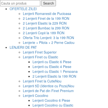
Search
Search
for:
OFERTELE ZILEI
Lenjerii Romanesti de Pucioasa
2 Lenjerii Finet de la 199 RON
2 Lenjerii Elastic la 229 RON
2 Lenjerii Bumbac la 299 RON
2 Lenjerii Copii la 189 RON
Oferta Trio Lenjerii: 3 la 199 RON
Lenjerie + Pilota + 2 Perne Cadou
LENJERII DE PAT
Lenjerii Finet Superior
Lenjerii Finet cu Elastic
Lenjerii cu Elastic 6 Piese
Lenjerii cu Elastic 4 Piese
Lenjerii cu Elastic 1 Persoana
2 Lenjerii Elastic la 199 RON
Lenjerii Finet la Cutie
Nou
Lenjerii 5D (Identice cu Poza)
Nou
Lenjerii de Pat din Finet Premium
Lenjerii Cocolino
Lenjerii Cocolino 6 Piese
Lenjerii Cocolino cu Elastic