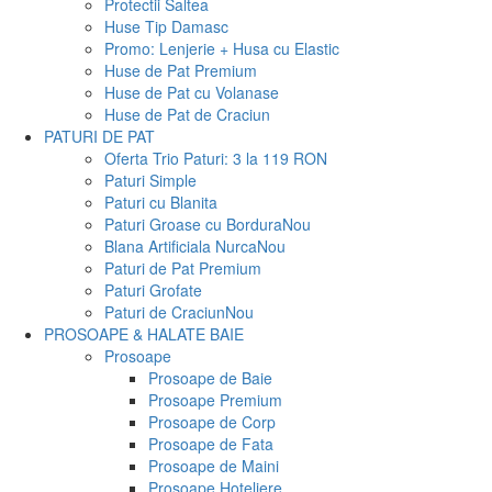
Protectii Saltea
Huse Tip Damasc
Promo: Lenjerie + Husa cu Elastic
Huse de Pat Premium
Huse de Pat cu Volanase
Huse de Pat de Craciun
PATURI DE PAT
Oferta Trio Paturi: 3 la 119 RON
Paturi Simple
Paturi cu Blanita
Paturi Groase cu Bordura
Nou
Blana Artificiala Nurca
Nou
Paturi de Pat Premium
Paturi Grofate
Paturi de Craciun
Nou
PROSOAPE & HALATE BAIE
Prosoape
Prosoape de Baie
Prosoape Premium
Prosoape de Corp
Prosoape de Fata
Prosoape de Maini
Prosoape Hoteliere