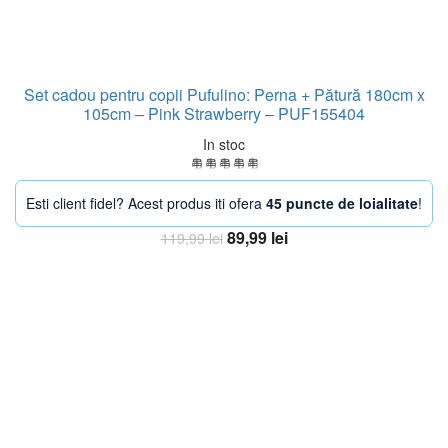
Set cadou pentru copii Pufulino: Perna + Pătură 180cm x
105cm – Pink Strawberry – PUF155404
In stoc
Esti client fidel? Acest produs iti ofera
45 puncte de loialitate
!
Prețul
Prețul
89,99
lei
119,99
lei
inițial
curent
Adaugă în coș
a
este:
fost:
89,99 lei.
119,99 lei.
-38%