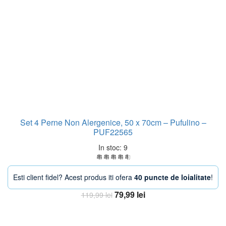
Set 4 Perne Non Alergenice, 50 x 70cm – Pufulino –
PUF22565
In stoc: 9
Esti client fidel? Acest produs iti ofera
40 puncte de loialitate
!
Prețul
Prețul
79,99
lei
119,99
lei
inițial
curent
Adaugă în coș
a
este: