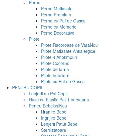
Perne
Perne Matlasate
Perne Premium
Perne cu Puf de Gasca
Perne cu Memorie
Perne Decorative
Pilote
Pilote Racoroase de Vara
Nou
Pilote Matlasate Antialergice
Pilote 4 Anotimpuri
Pilote Cocolino
Pilote de Iarna
Pilote hoteliere
Pilote cu Puf de Gasca
PENTRU COPII
Lenjerii de Pat Copii
Huse cu Elastic Pat 1 persoana
Pentru Bebelusi
Nou
Hranire Bebe
Ingrijire Bebe
Lenjerii Patut Bebe
Sterilizatoare