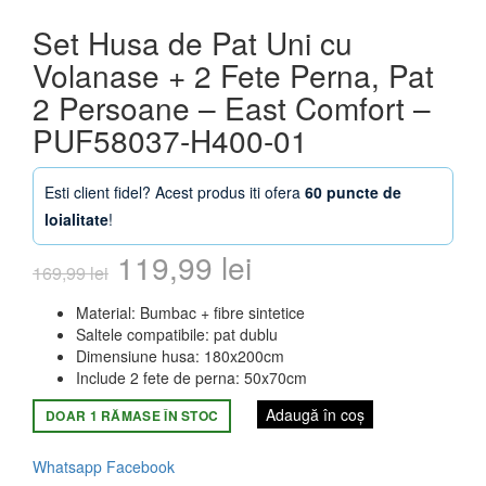
Set Husa de Pat Uni cu
Volanase + 2 Fete Perna, Pat
2 Persoane – East Comfort –
PUF58037-H400-01
Esti client fidel? Acest produs iti ofera
60 puncte de
loialitate
!
Prețul
Prețul
119,99
lei
169,99
lei
inițial
curent
Material: Bumbac + fibre sintetice
Saltele compatibile: pat dublu
a
este:
Dimensiune husa: 180x200cm
Include 2 fete de perna: 50x70cm
fost:
119,99 lei.
Adaugă în coș
DOAR 1 RĂMASE ÎN STOC
169,99 lei.
Whatsapp
Facebook