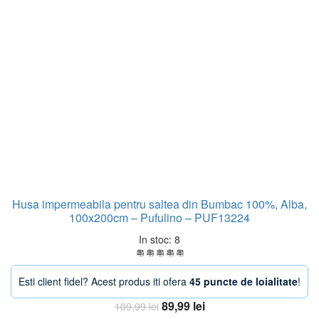
Husa impermeabila pentru saltea din Bumbac 100%, Alba,
100x200cm – Pufulino – PUF13224
In stoc: 8
Esti client fidel? Acest produs iti ofera
45 puncte de loialitate
!
Prețul
Prețul
89,99
lei
109,99
lei