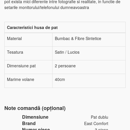
pot exista mici diferente intre fotografie si realitate, in functie de
setarile monitorului/telefonului dumneavoastra
Caracteristici husa de pat
Material
Bumbac & Fibre Sintetice
Tesatura
Satin / Lucios
Dimensiune pat
2 persoane
Marime volane
40cm
Note comandă (opțional)
Dimensiune
Pat dublu
Brand
East Comfort
Numar piese
3 piese