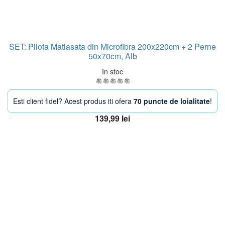
SET: Pilota Matlasata din Microfibra 200x220cm + 2 Perne
50x70cm, Alb
In stoc
Esti client fidel? Acest produs iti ofera
70 puncte de loialitate
!
139,99
lei
Adaugă în coș
OFERTA