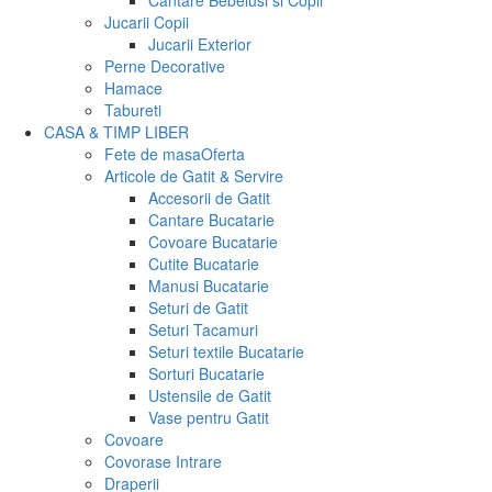
Cantare Bebelusi si Copii
Jucarii Copii
Jucarii Exterior
Perne Decorative
Hamace
Tabureti
CASA & TIMP LIBER
Fete de masa
Oferta
Articole de Gatit & Servire
Accesorii de Gatit
Cantare Bucatarie
Covoare Bucatarie
Cutite Bucatarie
Manusi Bucatarie
Seturi de Gatit
Seturi Tacamuri
Seturi textile Bucatarie
Sorturi Bucatarie
Ustensile de Gatit
Vase pentru Gatit
Covoare
Covorase Intrare
Draperii