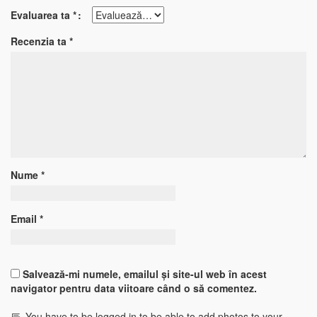
Evaluarea ta
*
Recenzia ta
*
Nume
*
Email
*
Salvează-mi numele, emailul și site-ul web în acest
navigator pentru data viitoare când o să comentez.
You have to be logged in to be able to add photos to your