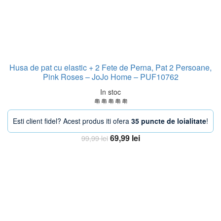
Husa de pat cu elastic + 2 Fete de Perna, Pat 2 Persoane,
Pink Roses – JoJo Home – PUF10762
In stoc
Esti client fidel? Acest produs iti ofera
35 puncte de loialitate
!
Prețul
Prețul
69,99
lei
99,99
lei
inițial
curent
Adaugă în coș
a
este:
fost:
69,99 lei.
99,99 lei.
-30%