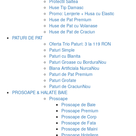
Protectii Saltea
Huse Tip Damasc
Promo: Lenjerie + Husa cu Elastic
Huse de Pat Premium
Huse de Pat cu Volanase
Huse de Pat de Craciun
PATURI DE PAT
Oferta Trio Paturi: 3 la 119 RON
Paturi Simple
Paturi cu Blanita
Paturi Groase cu Bordura
Nou
Blana Artificiala Nurca
Nou
Paturi de Pat Premium
Paturi Grofate
Paturi de Craciun
Nou
PROSOAPE & HALATE BAIE
Prosoape
Prosoape de Baie
Prosoape Premium
Prosoape de Corp
Prosoape de Fata
Prosoape de Maini
Prosoape Hoteliere