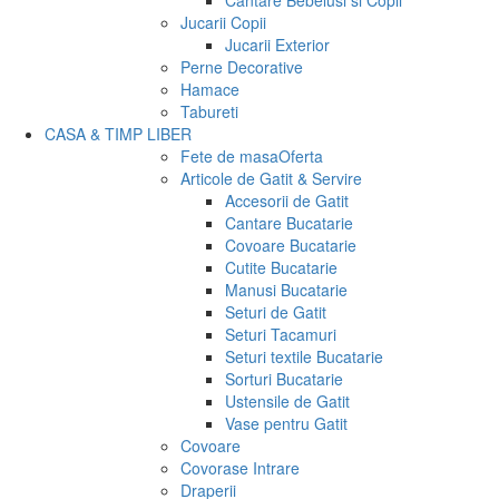
Cantare Bebelusi si Copii
Jucarii Copii
Jucarii Exterior
Perne Decorative
Hamace
Tabureti
CASA & TIMP LIBER
Fete de masa
Oferta
Articole de Gatit & Servire
Accesorii de Gatit
Cantare Bucatarie
Covoare Bucatarie
Cutite Bucatarie
Manusi Bucatarie
Seturi de Gatit
Seturi Tacamuri
Seturi textile Bucatarie
Sorturi Bucatarie
Ustensile de Gatit
Vase pentru Gatit
Covoare
Covorase Intrare
Draperii