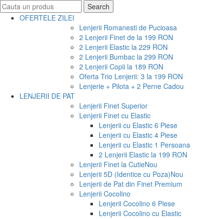
Search
Search
for:
OFERTELE ZILEI
Lenjerii Romanesti de Pucioasa
2 Lenjerii Finet de la 199 RON
2 Lenjerii Elastic la 229 RON
2 Lenjerii Bumbac la 299 RON
2 Lenjerii Copii la 189 RON
Oferta Trio Lenjerii: 3 la 199 RON
Lenjerie + Pilota + 2 Perne Cadou
LENJERII DE PAT
Lenjerii Finet Superior
Lenjerii Finet cu Elastic
Lenjerii cu Elastic 6 Piese
Lenjerii cu Elastic 4 Piese
Lenjerii cu Elastic 1 Persoana
2 Lenjerii Elastic la 199 RON
Lenjerii Finet la Cutie
Nou
Lenjerii 5D (Identice cu Poza)
Nou
Lenjerii de Pat din Finet Premium
Lenjerii Cocolino
Lenjerii Cocolino 6 Piese
Lenjerii Cocolino cu Elastic