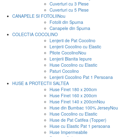
Cuverturi cu 3 Piese
Cuverturi cu 5 Piese
CANAPELE SI FOTOLII
Nou
Fotolii din Spuma
Canapele din Spuma
COLECTIA COCOLINO
Lenjerii de Pat Cocolino
Lenjerii Cocolino cu Elastic
Pilote Cocolino
Nou
Lenjerii Blanita Iepure
Huse Cocolino cu Elastic
Paturi Cocolino
Lenjerii Cocolino Pat 1 Persoana
HUSE & PROTECTII SALTEA
Huse Finet 180 x 200cm
Huse Finet 160 x 200cm
Huse Finet 140 x 200cm
Nou
Huse din Bumbac 100% Jersey
Nou
Huse Cocolino cu Elastic
Huse de Pat Catifea (Topper)
Huse cu Elastic Pat 1 persoana
Huse Impermeabile