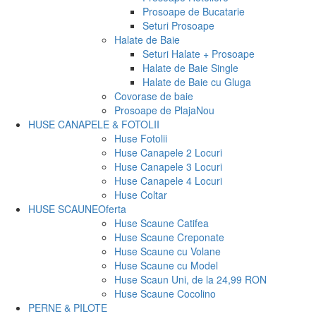
Prosoape de Bucatarie
Seturi Prosoape
Halate de Baie
Seturi Halate + Prosoape
Halate de Baie Single
Halate de Baie cu Gluga
Covorase de baie
Prosoape de Plaja
Nou
HUSE CANAPELE & FOTOLII
Huse Fotolii
Huse Canapele 2 Locuri
Huse Canapele 3 Locuri
Huse Canapele 4 Locuri
Huse Coltar
HUSE SCAUNE
Oferta
Huse Scaune Catifea
Huse Scaune Creponate
Huse Scaune cu Volane
Huse Scaune cu Model
Huse Scaun Uni, de la 24,99 RON
Huse Scaune Cocolino
PERNE & PILOTE