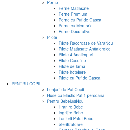
Perne
Perne Matlasate
Perne Premium
Perne cu Puf de Gasca
Perne cu Memorie
Perne Decorative
Pilote
Pilote Racoroase de Vara
Nou
Pilote Matlasate Antialergice
Pilote 4 Anotimpuri
Pilote Cocolino
Pilote de Iarna
Pilote hoteliere
Pilote cu Puf de Gasca
PENTRU COPII
Lenjerii de Pat Copii
Huse cu Elastic Pat 1 persoana
Pentru Bebelusi
Nou
Hranire Bebe
Ingrijire Bebe
Lenjerii Patut Bebe
Sterilizatoare