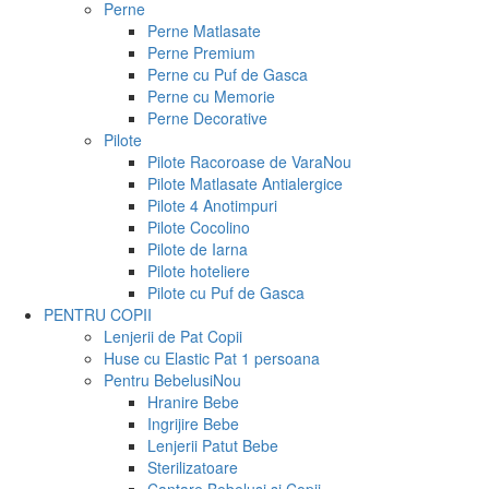
Perne
Perne Matlasate
Perne Premium
Perne cu Puf de Gasca
Perne cu Memorie
Perne Decorative
Pilote
Pilote Racoroase de Vara
Nou
Pilote Matlasate Antialergice
Pilote 4 Anotimpuri
Pilote Cocolino
Pilote de Iarna
Pilote hoteliere
Pilote cu Puf de Gasca
PENTRU COPII
Lenjerii de Pat Copii
Huse cu Elastic Pat 1 persoana
Pentru Bebelusi
Nou
Hranire Bebe
Ingrijire Bebe
Lenjerii Patut Bebe
Sterilizatoare