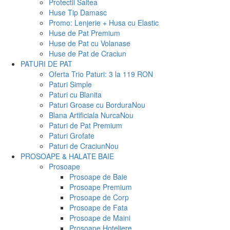
Protectii Saltea
Huse Tip Damasc
Promo: Lenjerie + Husa cu Elastic
Huse de Pat Premium
Huse de Pat cu Volanase
Huse de Pat de Craciun
PATURI DE PAT
Oferta Trio Paturi: 3 la 119 RON
Paturi Simple
Paturi cu Blanita
Paturi Groase cu Bordura
Nou
Blana Artificiala Nurca
Nou
Paturi de Pat Premium
Paturi Grofate
Paturi de Craciun
Nou
PROSOAPE & HALATE BAIE
Prosoape
Prosoape de Baie
Prosoape Premium
Prosoape de Corp
Prosoape de Fata
Prosoape de Maini
Prosoape Hoteliere