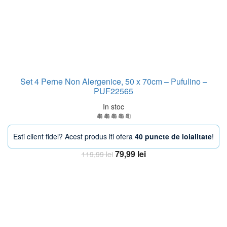
Set 4 Perne Non Alergenice, 50 x 70cm – Pufulino –
PUF22565
In stoc
Esti client fidel? Acest produs iti ofera
40 puncte de loialitate
!
Prețul
Prețul
79,99
lei
119,99
lei
inițial
curent
Adaugă în coș
a
este:
fost:
79,99 lei.
119,99 lei.