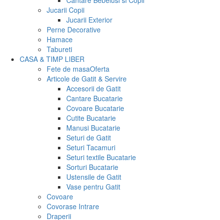
Cantare Bebelusi si Copii
Jucarii Copii
Jucarii Exterior
Perne Decorative
Hamace
Tabureti
CASA & TIMP LIBER
Fete de masa
Oferta
Articole de Gatit & Servire
Accesorii de Gatit
Cantare Bucatarie
Covoare Bucatarie
Cutite Bucatarie
Manusi Bucatarie
Seturi de Gatit
Seturi Tacamuri
Seturi textile Bucatarie
Sorturi Bucatarie
Ustensile de Gatit
Vase pentru Gatit
Covoare
Covorase Intrare
Draperii