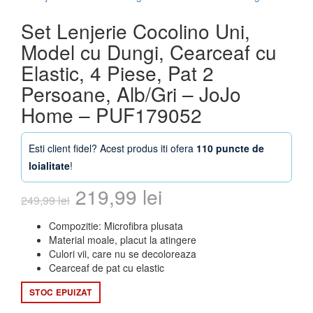
Set Lenjerie Cocolino Uni,
Model cu Dungi, Cearceaf cu
Elastic, 4 Piese, Pat 2
Persoane, Alb/Gri – JoJo
Home – PUF179052
Esti client fidel? Acest produs iti ofera
110 puncte de
loialitate
!
Prețul
Prețul
219,99
lei
249,99
lei
inițial
curent
Compozitie: Microfibra plusata
Material moale, placut la atingere
a
este:
Culori vii, care nu se decoloreaza
Cearceaf de pat cu elastic
fost:
219,99 lei.
STOC EPUIZAT
249,99 lei.