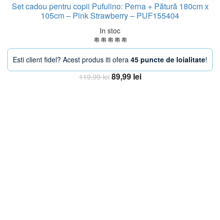
Set cadou pentru copii Pufulino: Perna + Pătură 180cm x
105cm – Pink Strawberry – PUF155404
In stoc
Esti client fidel? Acest produs iti ofera
45 puncte de loialitate
!
Prețul
Prețul
89,99
lei
119,99
lei
inițial
curent
Adaugă în coș
a
este:
fost:
89,99 lei.
119,99 lei.
-38%