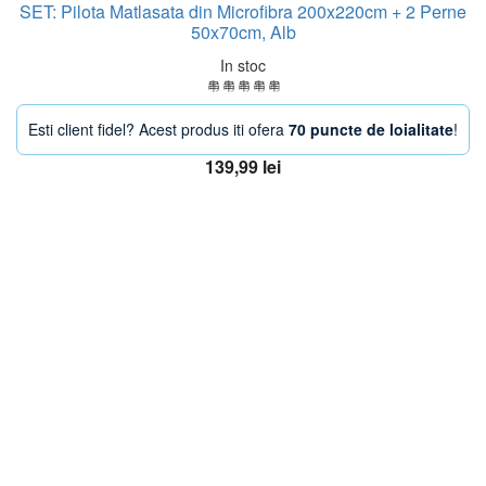
SET: Pilota Matlasata din Microfibra 200x220cm + 2 Perne
50x70cm, Alb
In stoc
Esti client fidel? Acest produs iti ofera
70 puncte de loialitate
!
139,99
lei
Adaugă în coș
OFERTA