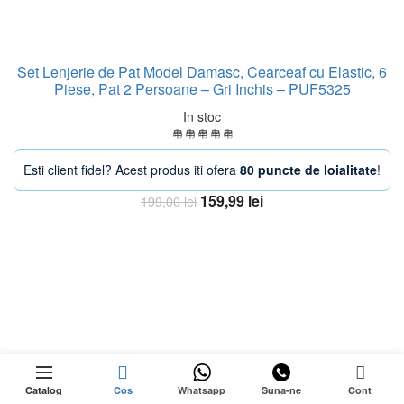
Set Lenjerie de Pat Model Damasc, Cearceaf cu Elastic, 6
Piese, Pat 2 Persoane – Gri Inchis – PUF5325
In stoc
Esti client fidel? Acest produs iti ofera
80 puncte de loialitate
!
Prețul
Prețul
159,99
lei
199,00
lei
inițial
curent
Adaugă în coș
a
este:
fost:
159,99 lei.
199,00 lei.
-13%
249,99
lei
0
Stoc epuizat
Prețul
219,99
lei
Catalog
Cos
Whatsapp
Suna-ne
Cont
inițial
Prețul