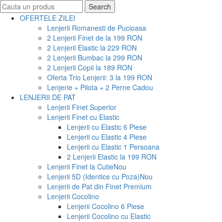
Search
Search
for:
OFERTELE ZILEI
Lenjerii Romanesti de Pucioasa
2 Lenjerii Finet de la 199 RON
2 Lenjerii Elastic la 229 RON
2 Lenjerii Bumbac la 299 RON
2 Lenjerii Copii la 189 RON
Oferta Trio Lenjerii: 3 la 199 RON
Lenjerie + Pilota + 2 Perne Cadou
LENJERII DE PAT
Lenjerii Finet Superior
Lenjerii Finet cu Elastic
Lenjerii cu Elastic 6 Piese
Lenjerii cu Elastic 4 Piese
Lenjerii cu Elastic 1 Persoana
2 Lenjerii Elastic la 199 RON
Lenjerii Finet la Cutie
Nou
Lenjerii 5D (Identice cu Poza)
Nou
Lenjerii de Pat din Finet Premium
Lenjerii Cocolino
Lenjerii Cocolino 6 Piese
Lenjerii Cocolino cu Elastic