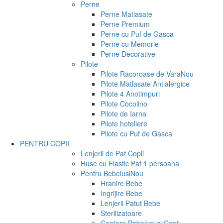
Perne
Perne Matlasate
Perne Premium
Perne cu Puf de Gasca
Perne cu Memorie
Perne Decorative
Pilote
Pilote Racoroase de Vara
Nou
Pilote Matlasate Antialergice
Pilote 4 Anotimpuri
Pilote Cocolino
Pilote de Iarna
Pilote hoteliere
Pilote cu Puf de Gasca
PENTRU COPII
Lenjerii de Pat Copii
Huse cu Elastic Pat 1 persoana
Pentru Bebelusi
Nou
Hranire Bebe
Ingrijire Bebe
Lenjerii Patut Bebe
Sterilizatoare