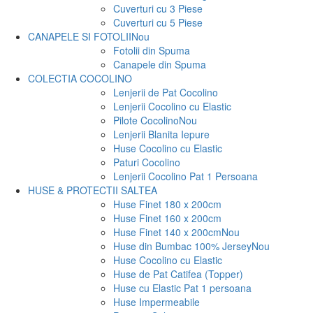
Cuverturi cu 3 Piese
Cuverturi cu 5 Piese
CANAPELE SI FOTOLII
Nou
Fotolii din Spuma
Canapele din Spuma
COLECTIA COCOLINO
Lenjerii de Pat Cocolino
Lenjerii Cocolino cu Elastic
Pilote Cocolino
Nou
Lenjerii Blanita Iepure
Huse Cocolino cu Elastic
Paturi Cocolino
Lenjerii Cocolino Pat 1 Persoana
HUSE & PROTECTII SALTEA
Huse Finet 180 x 200cm
Huse Finet 160 x 200cm
Huse Finet 140 x 200cm
Nou
Huse din Bumbac 100% Jersey
Nou
Huse Cocolino cu Elastic
Huse de Pat Catifea (Topper)
Huse cu Elastic Pat 1 persoana
Huse Impermeabile