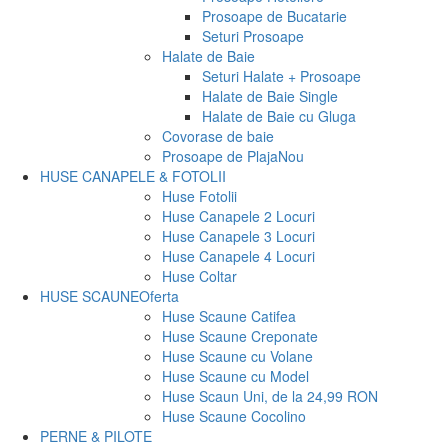
Prosoape de Bucatarie
Seturi Prosoape
Halate de Baie
Seturi Halate + Prosoape
Halate de Baie Single
Halate de Baie cu Gluga
Covorase de baie
Prosoape de Plaja
Nou
HUSE CANAPELE & FOTOLII
Huse Fotolii
Huse Canapele 2 Locuri
Huse Canapele 3 Locuri
Huse Canapele 4 Locuri
Huse Coltar
HUSE SCAUNE
Oferta
Huse Scaune Catifea
Huse Scaune Creponate
Huse Scaune cu Volane
Huse Scaune cu Model
Huse Scaun Uni, de la 24,99 RON
Huse Scaune Cocolino
PERNE & PILOTE