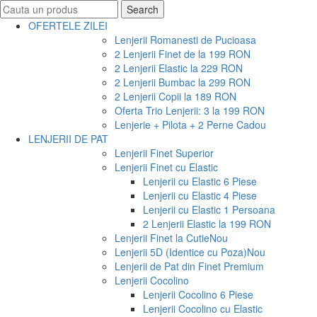
Search
Search
for:
OFERTELE ZILEI
Lenjerii Romanesti de Pucioasa
2 Lenjerii Finet de la 199 RON
2 Lenjerii Elastic la 229 RON
2 Lenjerii Bumbac la 299 RON
2 Lenjerii Copii la 189 RON
Oferta Trio Lenjerii: 3 la 199 RON
Lenjerie + Pilota + 2 Perne Cadou
LENJERII DE PAT
Lenjerii Finet Superior
Lenjerii Finet cu Elastic
Lenjerii cu Elastic 6 Piese
Lenjerii cu Elastic 4 Piese
Lenjerii cu Elastic 1 Persoana
2 Lenjerii Elastic la 199 RON
Lenjerii Finet la Cutie
Nou
Lenjerii 5D (Identice cu Poza)
Nou
Lenjerii de Pat din Finet Premium
Lenjerii Cocolino
Lenjerii Cocolino 6 Piese
Lenjerii Cocolino cu Elastic