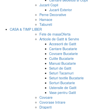
Cantare Bebelusi si Copii
Jucarii Copii
Jucarii Exterior
Perne Decorative
Hamace
Tabureti
CASA & TIMP LIBER
Fete de masa
Oferta
Articole de Gatit & Servire
Accesorii de Gatit
Cantare Bucatarie
Covoare Bucatarie
Cutite Bucatarie
Manusi Bucatarie
Seturi de Gatit
Seturi Tacamuri
Seturi textile Bucatarie
Sorturi Bucatarie
Ustensile de Gatit
Vase pentru Gatit
Covoare
Covorase Intrare
Draperii