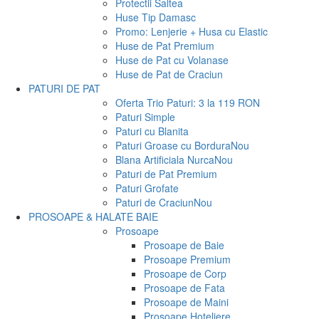
Protectii Saltea
Huse Tip Damasc
Promo: Lenjerie + Husa cu Elastic
Huse de Pat Premium
Huse de Pat cu Volanase
Huse de Pat de Craciun
PATURI DE PAT
Oferta Trio Paturi: 3 la 119 RON
Paturi Simple
Paturi cu Blanita
Paturi Groase cu Bordura
Nou
Blana Artificiala Nurca
Nou
Paturi de Pat Premium
Paturi Grofate
Paturi de Craciun
Nou
PROSOAPE & HALATE BAIE
Prosoape
Prosoape de Baie
Prosoape Premium
Prosoape de Corp
Prosoape de Fata
Prosoape de Maini
Prosoape Hoteliere