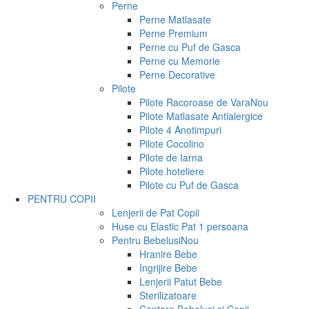
Perne
Perne Matlasate
Perne Premium
Perne cu Puf de Gasca
Perne cu Memorie
Perne Decorative
Pilote
Pilote Racoroase de Vara
Nou
Pilote Matlasate Antialergice
Pilote 4 Anotimpuri
Pilote Cocolino
Pilote de Iarna
Pilote hoteliere
Pilote cu Puf de Gasca
PENTRU COPII
Lenjerii de Pat Copii
Huse cu Elastic Pat 1 persoana
Pentru Bebelusi
Nou
Hranire Bebe
Ingrijire Bebe
Lenjerii Patut Bebe
Sterilizatoare