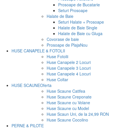
Prosoape de Bucatarie
Seturi Prosoape
Halate de Baie
Seturi Halate + Prosoape
Halate de Baie Single
Halate de Baie cu Gluga
Covorase de baie
Prosoape de Plaja
Nou
HUSE CANAPELE & FOTOLII
Huse Fotolii
Huse Canapele 2 Locuri
Huse Canapele 3 Locuri
Huse Canapele 4 Locuri
Huse Coltar
HUSE SCAUNE
Oferta
Huse Scaune Catifea
Huse Scaune Creponate
Huse Scaune cu Volane
Huse Scaune cu Model
Huse Scaun Uni, de la 24,99 RON
Huse Scaune Cocolino
PERNE & PILOTE