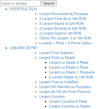
Search
Search
for:
OFERTELE ZILEI
Lenjerii Romanesti de Pucioasa
2 Lenjerii Finet de la 199 RON
2 Lenjerii Elastic la 229 RON
2 Lenjerii Bumbac la 299 RON
2 Lenjerii Copii la 189 RON
Oferta Trio Lenjerii: 3 la 199 RON
Lenjerie + Pilota + 2 Perne Cadou
LENJERII DE PAT
Lenjerii Finet Superior
Lenjerii Finet cu Elastic
Lenjerii cu Elastic 6 Piese
Lenjerii cu Elastic 4 Piese
Lenjerii cu Elastic 1 Persoana
2 Lenjerii Elastic la 199 RON
Lenjerii Finet la Cutie
Nou
Lenjerii 5D (Identice cu Poza)
Nou
Lenjerii de Pat din Finet Premium
Lenjerii Cocolino
Lenjerii Cocolino 6 Piese
Lenjerii Cocolino cu Elastic