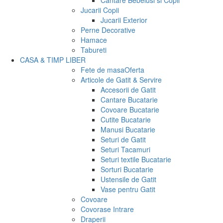
Cantare Bebelusi si Copii
Jucarii Copii
Jucarii Exterior
Perne Decorative
Hamace
Tabureti
CASA & TIMP LIBER
Fete de masa
Oferta
Articole de Gatit & Servire
Accesorii de Gatit
Cantare Bucatarie
Covoare Bucatarie
Cutite Bucatarie
Manusi Bucatarie
Seturi de Gatit
Seturi Tacamuri
Seturi textile Bucatarie
Sorturi Bucatarie
Ustensile de Gatit
Vase pentru Gatit
Covoare
Covorase Intrare
Draperii