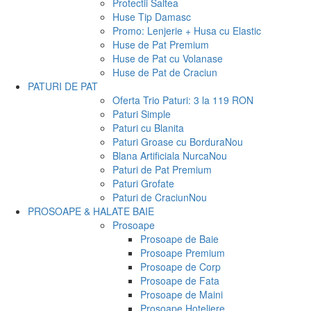
Protectii Saltea
Huse Tip Damasc
Promo: Lenjerie + Husa cu Elastic
Huse de Pat Premium
Huse de Pat cu Volanase
Huse de Pat de Craciun
PATURI DE PAT
Oferta Trio Paturi: 3 la 119 RON
Paturi Simple
Paturi cu Blanita
Paturi Groase cu Bordura
Nou
Blana Artificiala Nurca
Nou
Paturi de Pat Premium
Paturi Grofate
Paturi de Craciun
Nou
PROSOAPE & HALATE BAIE
Prosoape
Prosoape de Baie
Prosoape Premium
Prosoape de Corp
Prosoape de Fata
Prosoape de Maini
Prosoape Hoteliere