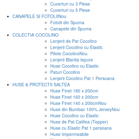
Cuverturi cu 3 Piese
Cuverturi cu 5 Piese
CANAPELE SI FOTOLII
Nou
Fotolii din Spuma
Canapele din Spuma
COLECTIA COCOLINO
Lenjerii de Pat Cocolino
Lenjerii Cocolino cu Elastic
Pilote Cocolino
Nou
Lenjerii Blanita Iepure
Huse Cocolino cu Elastic
Paturi Cocolino
Lenjerii Cocolino Pat 1 Persoana
HUSE & PROTECTII SALTEA
Huse Finet 180 x 200cm
Huse Finet 160 x 200cm
Huse Finet 140 x 200cm
Nou
Huse din Bumbac 100% Jersey
Nou
Huse Cocolino cu Elastic
Huse de Pat Catifea (Topper)
Huse cu Elastic Pat 1 persoana
Huse Impermeabile