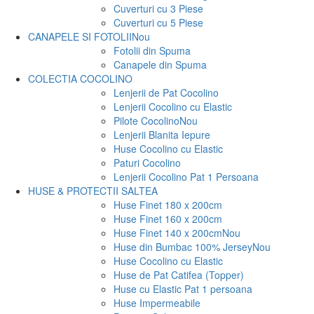
Cuverturi cu 3 Piese
Cuverturi cu 5 Piese
CANAPELE SI FOTOLII
Nou
Fotolii din Spuma
Canapele din Spuma
COLECTIA COCOLINO
Lenjerii de Pat Cocolino
Lenjerii Cocolino cu Elastic
Pilote Cocolino
Nou
Lenjerii Blanita Iepure
Huse Cocolino cu Elastic
Paturi Cocolino
Lenjerii Cocolino Pat 1 Persoana
HUSE & PROTECTII SALTEA
Huse Finet 180 x 200cm
Huse Finet 160 x 200cm
Huse Finet 140 x 200cm
Nou
Huse din Bumbac 100% Jersey
Nou
Huse Cocolino cu Elastic
Huse de Pat Catifea (Topper)
Huse cu Elastic Pat 1 persoana
Huse Impermeabile