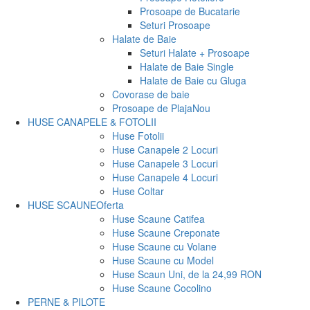
Prosoape de Bucatarie
Seturi Prosoape
Halate de Baie
Seturi Halate + Prosoape
Halate de Baie Single
Halate de Baie cu Gluga
Covorase de baie
Prosoape de Plaja
Nou
HUSE CANAPELE & FOTOLII
Huse Fotolii
Huse Canapele 2 Locuri
Huse Canapele 3 Locuri
Huse Canapele 4 Locuri
Huse Coltar
HUSE SCAUNE
Oferta
Huse Scaune Catifea
Huse Scaune Creponate
Huse Scaune cu Volane
Huse Scaune cu Model
Huse Scaun Uni, de la 24,99 RON
Huse Scaune Cocolino
PERNE & PILOTE