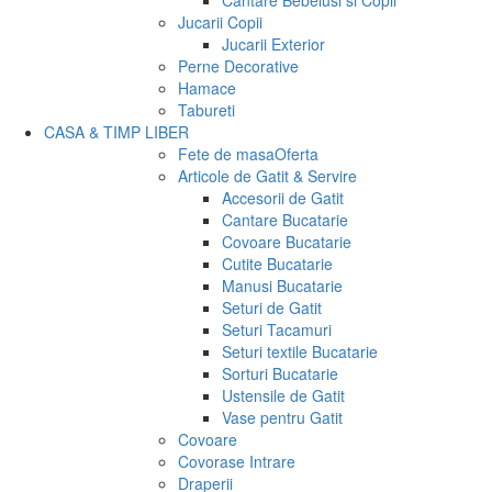
Cantare Bebelusi si Copii
Jucarii Copii
Jucarii Exterior
Perne Decorative
Hamace
Tabureti
CASA & TIMP LIBER
Fete de masa
Oferta
Articole de Gatit & Servire
Accesorii de Gatit
Cantare Bucatarie
Covoare Bucatarie
Cutite Bucatarie
Manusi Bucatarie
Seturi de Gatit
Seturi Tacamuri
Seturi textile Bucatarie
Sorturi Bucatarie
Ustensile de Gatit
Vase pentru Gatit
Covoare
Covorase Intrare
Draperii