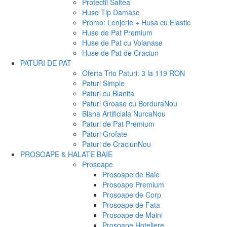
Protectii Saltea
Huse Tip Damasc
Promo: Lenjerie + Husa cu Elastic
Huse de Pat Premium
Huse de Pat cu Volanase
Huse de Pat de Craciun
PATURI DE PAT
Oferta Trio Paturi: 3 la 119 RON
Paturi Simple
Paturi cu Blanita
Paturi Groase cu Bordura
Nou
Blana Artificiala Nurca
Nou
Paturi de Pat Premium
Paturi Grofate
Paturi de Craciun
Nou
PROSOAPE & HALATE BAIE
Prosoape
Prosoape de Baie
Prosoape Premium
Prosoape de Corp
Prosoape de Fata
Prosoape de Maini
Prosoape Hoteliere