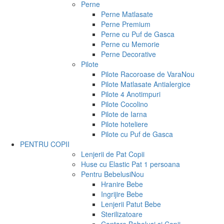
Perne
Perne Matlasate
Perne Premium
Perne cu Puf de Gasca
Perne cu Memorie
Perne Decorative
Pilote
Pilote Racoroase de Vara
Nou
Pilote Matlasate Antialergice
Pilote 4 Anotimpuri
Pilote Cocolino
Pilote de Iarna
Pilote hoteliere
Pilote cu Puf de Gasca
PENTRU COPII
Lenjerii de Pat Copii
Huse cu Elastic Pat 1 persoana
Pentru Bebelusi
Nou
Hranire Bebe
Ingrijire Bebe
Lenjerii Patut Bebe
Sterilizatoare