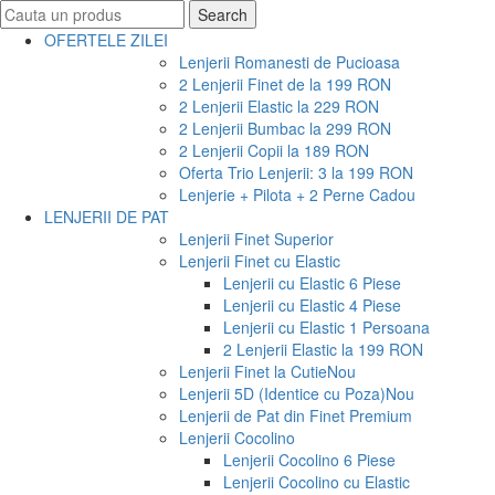
Search
Search
for:
OFERTELE ZILEI
Lenjerii Romanesti de Pucioasa
2 Lenjerii Finet de la 199 RON
2 Lenjerii Elastic la 229 RON
2 Lenjerii Bumbac la 299 RON
2 Lenjerii Copii la 189 RON
Oferta Trio Lenjerii: 3 la 199 RON
Lenjerie + Pilota + 2 Perne Cadou
LENJERII DE PAT
Lenjerii Finet Superior
Lenjerii Finet cu Elastic
Lenjerii cu Elastic 6 Piese
Lenjerii cu Elastic 4 Piese
Lenjerii cu Elastic 1 Persoana
2 Lenjerii Elastic la 199 RON
Lenjerii Finet la Cutie
Nou
Lenjerii 5D (Identice cu Poza)
Nou
Lenjerii de Pat din Finet Premium
Lenjerii Cocolino
Lenjerii Cocolino 6 Piese
Lenjerii Cocolino cu Elastic