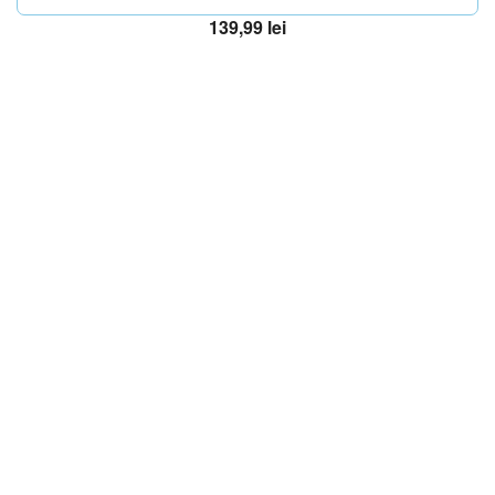
139,99
lei
Adaugă în coș
OFERTA