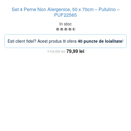
Set 4 Perne Non Alergenice, 50 x 70cm – Pufulino –
PUF22565
In stoc
Esti client fidel? Acest produs iti ofera
40 puncte de loialitate
!
Prețul
Prețul
79,99
lei
119,99
lei
inițial
curent
Adaugă în coș
a
este:
fost:
79,99 lei.
119,99 lei.