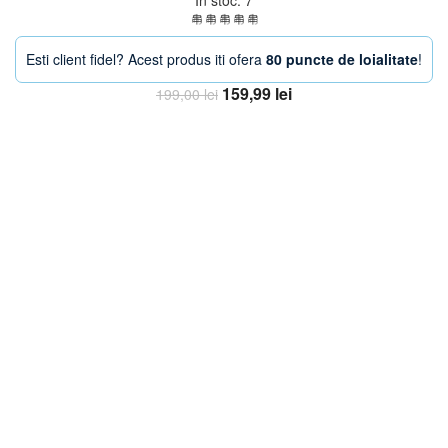
In stoc: 7
Esti client fidel? Acest produs iti ofera
80 puncte de loialitate
!
Prețul
Prețul
159,99
lei
199,00
lei
inițial
curent
Adaugă în coș
a
este:
fost:
159,99 lei.
199,00 lei.
-21%