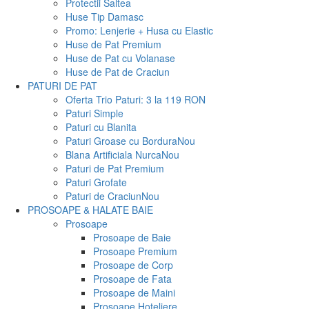
Protectii Saltea
Huse Tip Damasc
Promo: Lenjerie + Husa cu Elastic
Huse de Pat Premium
Huse de Pat cu Volanase
Huse de Pat de Craciun
PATURI DE PAT
Oferta Trio Paturi: 3 la 119 RON
Paturi Simple
Paturi cu Blanita
Paturi Groase cu Bordura
Nou
Blana Artificiala Nurca
Nou
Paturi de Pat Premium
Paturi Grofate
Paturi de Craciun
Nou
PROSOAPE & HALATE BAIE
Prosoape
Prosoape de Baie
Prosoape Premium
Prosoape de Corp
Prosoape de Fata
Prosoape de Maini
Prosoape Hoteliere