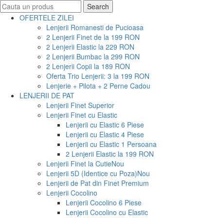
Search
Search
for:
OFERTELE ZILEI
Lenjerii Romanesti de Pucioasa
2 Lenjerii Finet de la 199 RON
2 Lenjerii Elastic la 229 RON
2 Lenjerii Bumbac la 299 RON
2 Lenjerii Copii la 189 RON
Oferta Trio Lenjerii: 3 la 199 RON
Lenjerie + Pilota + 2 Perne Cadou
LENJERII DE PAT
Lenjerii Finet Superior
Lenjerii Finet cu Elastic
Lenjerii cu Elastic 6 Piese
Lenjerii cu Elastic 4 Piese
Lenjerii cu Elastic 1 Persoana
2 Lenjerii Elastic la 199 RON
Lenjerii Finet la Cutie
Nou
Lenjerii 5D (Identice cu Poza)
Nou
Lenjerii de Pat din Finet Premium
Lenjerii Cocolino
Lenjerii Cocolino 6 Piese
Lenjerii Cocolino cu Elastic