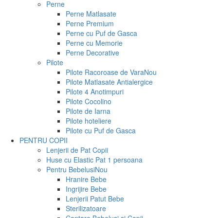
Perne
Perne Matlasate
Perne Premium
Perne cu Puf de Gasca
Perne cu Memorie
Perne Decorative
Pilote
Pilote Racoroase de Vara
Nou
Pilote Matlasate Antialergice
Pilote 4 Anotimpuri
Pilote Cocolino
Pilote de Iarna
Pilote hoteliere
Pilote cu Puf de Gasca
PENTRU COPII
Lenjerii de Pat Copii
Huse cu Elastic Pat 1 persoana
Pentru Bebelusi
Nou
Hranire Bebe
Ingrijire Bebe
Lenjerii Patut Bebe
Sterilizatoare