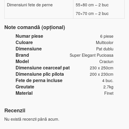
Dimensiuni fete de perne
55×80 cm – 2 buc
70×70 cm – 2 buc
Note comandă (opțional)
Numar piese
6 piese
Culoare
Multicolor
Dimensiune
Pat dublu
Brand
Super Elegant Pucioasa
Model
Craciun
Dimensiune cearceaf pat
230 x 250cm
Dimensiune plic pilota
200 x 230cm
Fete de perna incluse
4 buc.
Greutate
2.7kg
Material
Finet
Recenzii
Nu există recenzii până acum.