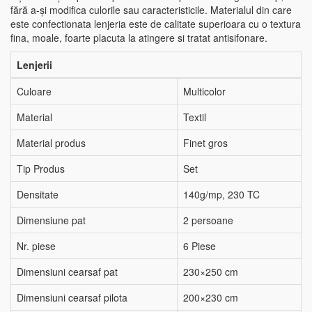
fără a-și modifica culorile sau caracteristicile. Materialul din care
este confectionata lenjeria este de calitate superioara cu o textura
fina, moale, foarte placuta la atingere si tratat antisifonare.
Lenjerii
Culoare
Multicolor
Material
Textil
Material produs
Finet gros
Tip Produs
Set
Densitate
140g/mp, 230 TC
Dimensiune pat
2 persoane
Nr. piese
6 Piese
Dimensiuni cearsaf pat
230×250 cm
Dimensiuni cearsaf pilota
200×230 cm