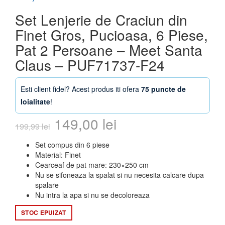
Set Lenjerie de Craciun din
Finet Gros, Pucioasa, 6 Piese,
Pat 2 Persoane – Meet Santa
Claus – PUF71737-F24
Esti client fidel? Acest produs iti ofera
75 puncte de
loialitate
!
Prețul
Prețul
149,00
lei
199,99
lei
inițial
curent
Set compus din 6 piese
Material: Finet
a
este:
Cearceaf de pat mare: 230×250 cm
Nu se sifoneaza la spalat si nu necesita calcare dupa
fost:
149,00 lei.
spalare
Nu intra la apa si nu se decoloreaza
199,99 lei.
STOC EPUIZAT