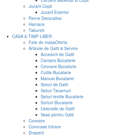
Cantare Bebelusi si Copii
Jucarii Copii
Jucarii Exterior
Perne Decorative
Hamace
Tabureti
CASA & TIMP LIBER
Fete de masa
Oferta
Articole de Gatit & Servire
Accesorii de Gatit
Cantare Bucatarie
Covoare Bucatarie
Cutite Bucatarie
Manusi Bucatarie
Seturi de Gatit
Seturi Tacamuri
Seturi textile Bucatarie
Sorturi Bucatarie
Ustensile de Gatit
Vase pentru Gatit
Covoare
Covorase Intrare
Draperii