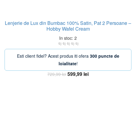
Lenjerie de Lux din Bumbac 100% Satin, Pat 2 Persoane –
Hobby Wafel Cream
In stoc: 2
Esti client fidel? Acest produs iti ofera
300 puncte de
loialitate
!
Prețul
Prețul
599,99
lei
729,99
lei
inițial
curent
Adaugă în coș
a
este:
fost:
599,99 lei.
729,99 lei.
-20%