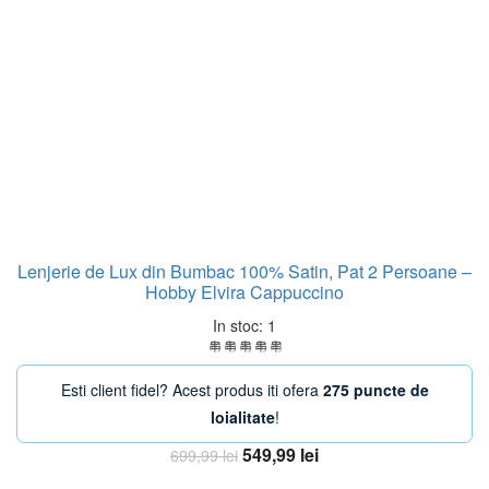
Lenjerie de Lux din Bumbac 100% Satin, Pat 2 Persoane –
Hobby Elvira Cappuccino
In stoc: 1
Esti client fidel? Acest produs iti ofera
275 puncte de
loialitate
!
Prețul
Prețul
549,99
lei
699,99
lei
inițial
curent