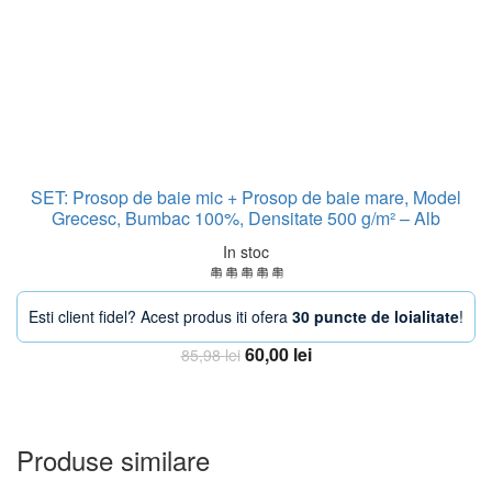
SET: Prosop de baie mic + Prosop de baie mare, Model
Grecesc, Bumbac 100%, Densitate 500 g/m² – Alb
In stoc
Esti client fidel? Acest produs iti ofera
30 puncte de loialitate
!
Prețul
Prețul
60,00
lei
85,98
lei
inițial
curent
Adauga in Cos
a
este:
fost:
60,00 lei.
85,98 lei.
Produse similare