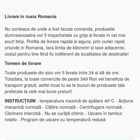
Livram in toata Romania
Nu conteaza de unde a fost facuta comanda, produsele
dumneavoastra vor fi impachetate cu grija si livrate in cel mai
scurt timp. Profita de livrare rapida si sigura, prin curier rapid,
oriunde in Romania, fara limita de kilometri si taxe adiacente,
costul pentru tine fiind fix indiferent de localitatea de destinatie!
Termen de livrare
Toate produsele din stoc vor fi livrate intre 24 si 48 de ore.
Totodata, la toate comenzile de peste 349 Ron vei beneficia de
transport gratuit, astfel incat tu sa te bucuri de produsele tale
preferate la cele mai bune preturi!
INSTRUCȚIUNI
- temperatura maximă de spălare 40°C - Acțiune
mecanică normală - Clătire normală - Centrifugare normală -
Clorinare interzisă - Nu se curăță chimic - Uscare în tambur
rotativ - Program de uscare cu temperatură redusă