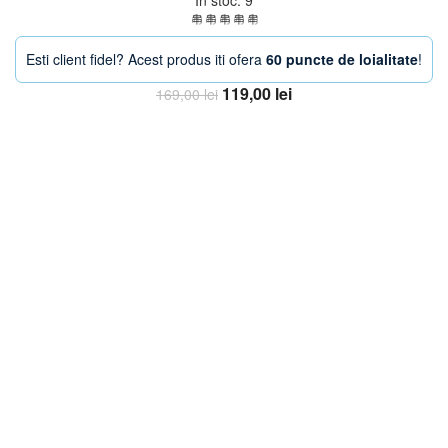
In stoc: 9
Esti client fidel? Acest produs iti ofera
60 puncte de loialitate
!
Prețul
Prețul
119,00
lei
169,00
lei
inițial
curent
Adaugă în coș
a
este:
fost:
119,00 lei.
169,00 lei.
-13%