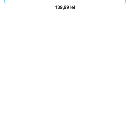
139,99
lei
Adaugă în coș
OFERTA