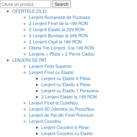
Search
Search
for:
OFERTELE ZILEI
Lenjerii Romanesti de Pucioasa
2 Lenjerii Finet de la 199 RON
2 Lenjerii Elastic la 229 RON
2 Lenjerii Bumbac la 299 RON
2 Lenjerii Copii la 189 RON
Oferta Trio Lenjerii: 3 la 199 RON
Lenjerie + Pilota + 2 Perne Cadou
LENJERII DE PAT
Lenjerii Finet Superior
Lenjerii Finet cu Elastic
Lenjerii cu Elastic 6 Piese
Lenjerii cu Elastic 4 Piese
Lenjerii cu Elastic 1 Persoana
2 Lenjerii Elastic la 199 RON
Lenjerii Finet la Cutie
Nou
Lenjerii 5D (Identice cu Poza)
Nou
Lenjerii de Pat din Finet Premium
Lenjerii Cocolino
Lenjerii Cocolino 6 Piese
Lenjerii Cocolino cu Elastic