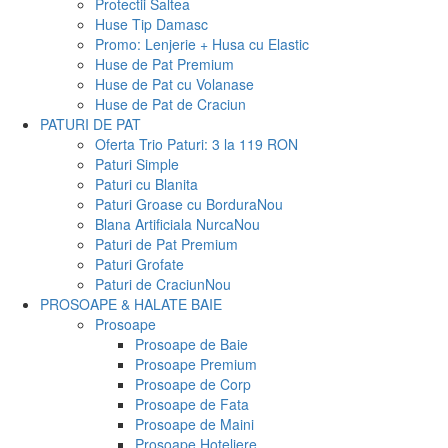
Protectii Saltea
Huse Tip Damasc
Promo: Lenjerie + Husa cu Elastic
Huse de Pat Premium
Huse de Pat cu Volanase
Huse de Pat de Craciun
PATURI DE PAT
Oferta Trio Paturi: 3 la 119 RON
Paturi Simple
Paturi cu Blanita
Paturi Groase cu Bordura
Nou
Blana Artificiala Nurca
Nou
Paturi de Pat Premium
Paturi Grofate
Paturi de Craciun
Nou
PROSOAPE & HALATE BAIE
Prosoape
Prosoape de Baie
Prosoape Premium
Prosoape de Corp
Prosoape de Fata
Prosoape de Maini
Prosoape Hoteliere