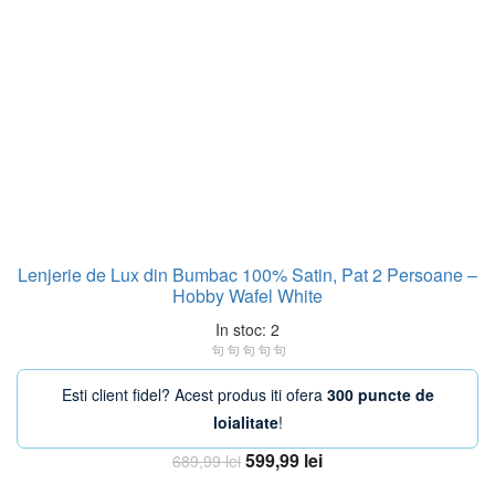
Lenjerie de Lux din Bumbac 100% Satin, Pat 2 Persoane –
Hobby Wafel White
In stoc: 2
Esti client fidel? Acest produs iti ofera
300 puncte de
loialitate
!
Prețul
Prețul
599,99
lei
689,99
lei
inițial
curent