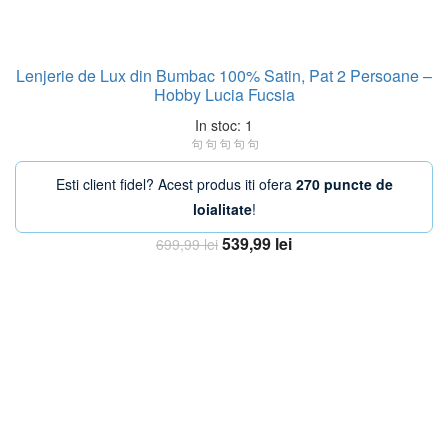
Lenjerie de Lux din Bumbac 100% Satin, Pat 2 Persoane –
Hobby Lucia Fucsia
In stoc: 1
Esti client fidel? Acest produs iti ofera
270 puncte de
loialitate
!
Prețul
Prețul
539,99
lei
699,99
lei
inițial
curent
Adaugă în coș
a
este:
fost:
539,99 lei.
699,99 lei.
-30%