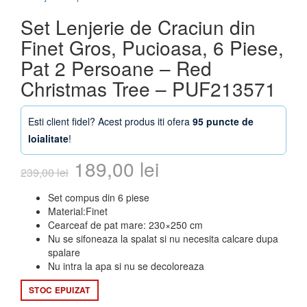
Set Lenjerie de Craciun din
Finet Gros, Pucioasa, 6 Piese,
Pat 2 Persoane – Red
Christmas Tree – PUF213571
Esti client fidel? Acest produs iti ofera
95 puncte de
loialitate
!
Prețul
Prețul
189,00
lei
239,00
lei
inițial
curent
Set compus din 6 piese
Material:Finet
a
este:
Cearceaf de pat mare: 230×250 cm
Nu se sifoneaza la spalat si nu necesita calcare dupa
fost:
189,00 lei.
spalare
Nu intra la apa si nu se decoloreaza
239,00 lei.
STOC EPUIZAT