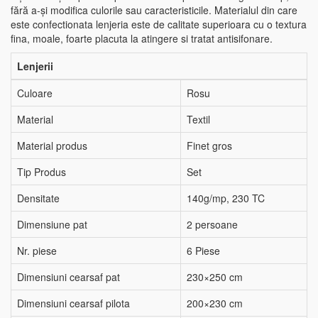
fără a-și modifica culorile sau caracteristicile. Materialul din care
este confectionata lenjeria este de calitate superioara cu o textura
fina, moale, foarte placuta la atingere si tratat antisifonare.
Lenjerii
Culoare
Rosu
Material
Textil
Material produs
Finet gros
Tip Produs
Set
Densitate
140g/mp, 230 TC
Dimensiune pat
2 persoane
Nr. piese
6 Piese
Dimensiuni cearsaf pat
230×250 cm
Dimensiuni cearsaf pilota
200×230 cm