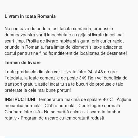
Livram in toata Romania
Nu conteaza de unde a fost facuta comanda, produsele
dumneavoastra vor fi impachetate cu grija si livrate in cel mai
scurt timp. Profita de livrare rapida si sigura, prin curier rapid,
oriunde in Romania, fara limita de kilometri si taxe adiacente,
costul pentru tine fiind fix indiferent de localitatea de destinatie!
Termen de livrare
Toate produsele din stoc vor fi livrate intre 24 si 48 de ore.
Totodata, la toate comenzile de peste 349 Ron vei beneficia de
transport gratuit, astfel incat tu sa te bucuri de produsele tale
preferate la cele mai bune preturi!
INSTRUCȚIUNI
- temperatura maximă de spălare 40°C - Acțiune
mecanică normală - Clătire normală - Centrifugare normală -
Clorinare interzisă - Nu se curăță chimic - Uscare în tambur
rotativ - Program de uscare cu temperatură redusă