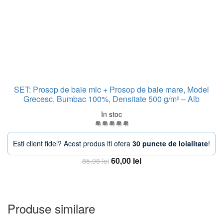
SET: Prosop de baie mic + Prosop de baie mare, Model
Grecesc, Bumbac 100%, Densitate 500 g/m² – Alb
In stoc
Esti client fidel? Acest produs iti ofera
30 puncte de loialitate
!
Prețul
Prețul
60,00
lei
85,98
lei
inițial
curent
Adauga in Cos
a
este:
fost:
60,00 lei.
85,98 lei.
Produse similare