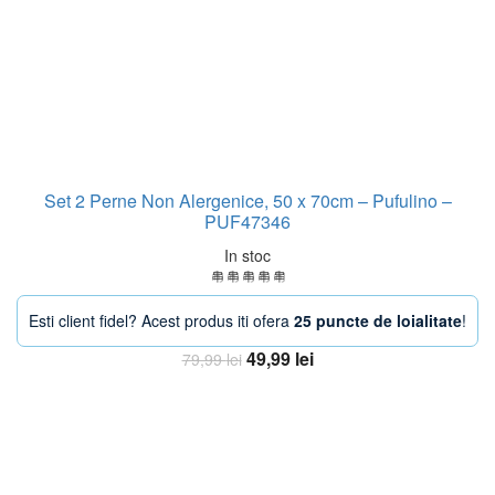
Set 2 Perne Non Alergenice, 50 x 70cm – Pufulino –
PUF47346
In stoc
Esti client fidel? Acest produs iti ofera
25 puncte de loialitate
!
Prețul
Prețul
49,99
lei
79,99
lei
inițial
curent
Adaugă în coș
a
este:
fost:
49,99 lei.
79,99 lei.
-33%