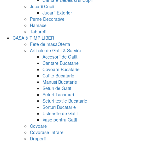
Cantare Bebelusi si Copii
Jucarii Copii
Jucarii Exterior
Perne Decorative
Hamace
Tabureti
CASA & TIMP LIBER
Fete de masa
Oferta
Articole de Gatit & Servire
Accesorii de Gatit
Cantare Bucatarie
Covoare Bucatarie
Cutite Bucatarie
Manusi Bucatarie
Seturi de Gatit
Seturi Tacamuri
Seturi textile Bucatarie
Sorturi Bucatarie
Ustensile de Gatit
Vase pentru Gatit
Covoare
Covorase Intrare
Draperii