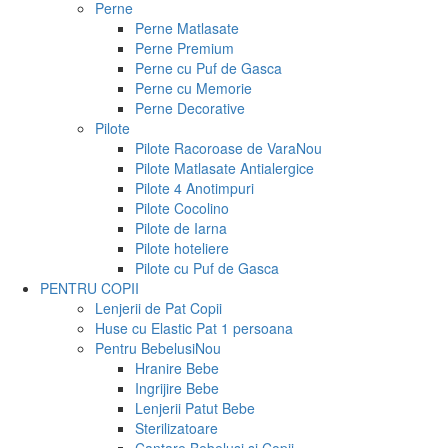
Perne
Perne Matlasate
Perne Premium
Perne cu Puf de Gasca
Perne cu Memorie
Perne Decorative
Pilote
Pilote Racoroase de Vara
Nou
Pilote Matlasate Antialergice
Pilote 4 Anotimpuri
Pilote Cocolino
Pilote de Iarna
Pilote hoteliere
Pilote cu Puf de Gasca
PENTRU COPII
Lenjerii de Pat Copii
Huse cu Elastic Pat 1 persoana
Pentru Bebelusi
Nou
Hranire Bebe
Ingrijire Bebe
Lenjerii Patut Bebe
Sterilizatoare