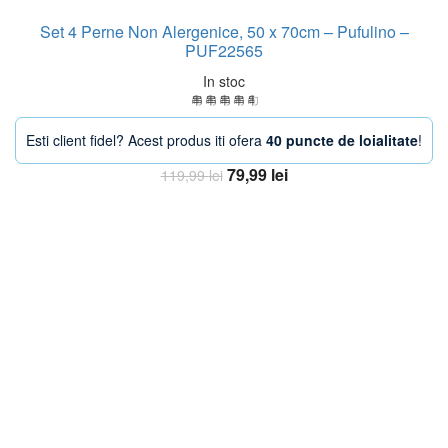
Set 4 Perne Non Alergenice, 50 x 70cm – Pufulino –
PUF22565
In stoc
Esti client fidel? Acest produs iti ofera
40 puncte de loialitate
!
Prețul
Prețul
79,99
lei
119,99
lei
inițial
curent
Adaugă în coș
a
este:
fost:
79,99 lei.
119,99 lei.