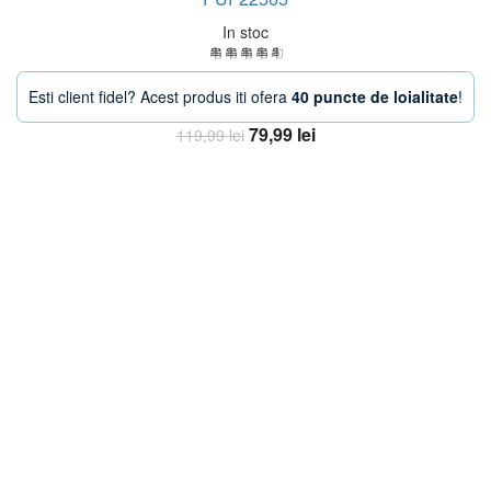
In stoc
Esti client fidel? Acest produs iti ofera
40 puncte de loialitate
!
Prețul
Prețul
79,99
lei
119,99
lei
inițial
curent
Adaugă în coș
a
este:
fost:
79,99 lei.
119,99 lei.