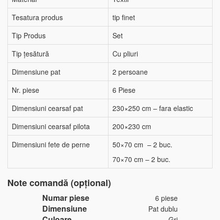
Tesatura produs
tip finet
Tip Produs
Set
Tip țesătură
Cu pliuri
Dimensiune pat
2 persoane
Nr. piese
6 Piese
Dimensiuni cearsaf pat
230×250 cm – fara elastic
Dimensiuni cearsaf pilota
200×230 cm
Dimensiuni fete de perne
50×70 cm – 2 buc.
70×70 cm – 2 buc.
Note comandă (opțional)
Numar piese
6 piese
Dimensiune
Pat dublu
Culoare
Gri