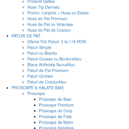
Protectii Saltea
Huse Tip Damasc
Promo: Lenjerie + Husa cu Elastic
Huse de Pat Premium
Huse de Pat cu Volanase
Huse de Pat de Craciun
PATURI DE PAT
Oferta Trio Paturi: 3 la 119 RON
Paturi Simple
Paturi cu Blanita
Paturi Groase cu Bordura
Nou
Blana Artificiala Nurca
Nou
Paturi de Pat Premium
Paturi Grofate
Paturi de Craciun
Nou
PROSOAPE & HALATE BAIE
Prosoape
Prosoape de Baie
Prosoape Premium
Prosoape de Corp
Prosoape de Fata
Prosoape de Maini
Prosoape Hoteliere