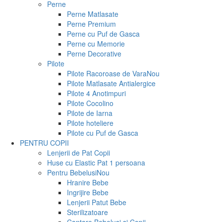
Perne
Perne Matlasate
Perne Premium
Perne cu Puf de Gasca
Perne cu Memorie
Perne Decorative
Pilote
Pilote Racoroase de Vara
Nou
Pilote Matlasate Antialergice
Pilote 4 Anotimpuri
Pilote Cocolino
Pilote de Iarna
Pilote hoteliere
Pilote cu Puf de Gasca
PENTRU COPII
Lenjerii de Pat Copii
Huse cu Elastic Pat 1 persoana
Pentru Bebelusi
Nou
Hranire Bebe
Ingrijire Bebe
Lenjerii Patut Bebe
Sterilizatoare