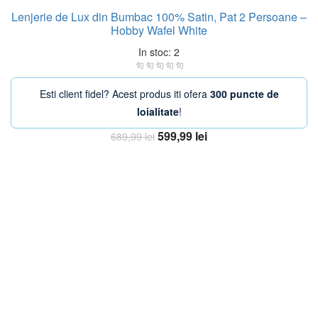
Lenjerie de Lux din Bumbac 100% Satin, Pat 2 Persoane –
Hobby Wafel White
In stoc: 2
Esti client fidel? Acest produs iti ofera
300 puncte de
loialitate
!
Prețul
Prețul
599,99
lei
689,99
lei
inițial
curent
Adaugă în coș
a
este:
fost:
599,99 lei.
689,99 lei.
-20%