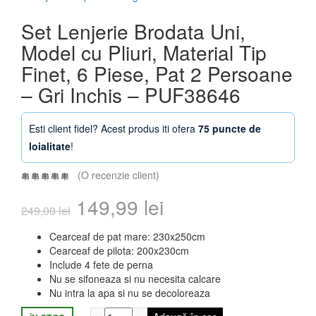
Set Lenjerie Brodata Uni,
Model cu Pliuri, Material Tip
Finet, 6 Piese, Pat 2 Persoane
– Gri Inchis – PUF38646
Esti client fidel? Acest produs iti ofera
75 puncte de
loialitate
!
(O recenzie client)
Prețul
Prețul
149,99
lei
249,00
lei
inițial
curent
Cearceaf de pat mare: 230x250cm
Cearceaf de pilota: 200x230cm
a
este:
Include 4 fete de perna
Nu se sifoneaza si nu necesita calcare
fost:
149,99 lei.
Nu intra la apa si nu se decoloreaza
Cantitate Set Lenjerie Brodata Uni, Model 