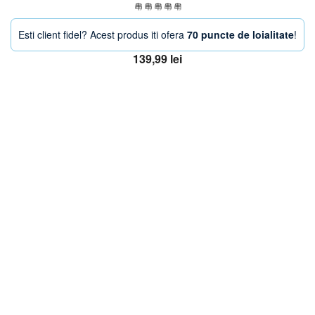
Esti client fidel? Acest produs iti ofera
70 puncte de loialitate
!
139,99
lei
Adaugă în coș
OFERTA