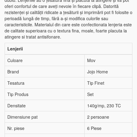
dublu. Lenjeriile au o țesătură fină și plăcută la atingere și vă pot
oferi confortul de care aveți nevoie în fiecare clipă. Datorită
rezistenței și calității ridicate a țesăturii și imprimării pot fi folosite o
perioadă lungă de timp, fără a-și modifica culorile sau
caracteristicile. Materialul din care este confectionata lenjeria este
de calitate superioara cu o textura fina, moale, foarte placuta la
atingere si tratat antisifonare.
Lenjerii
Culoare
Mov
Brand
Jojo Home
Tesatura
Tip Finet
Tip Produs
Set
Densitate
140g/mp, 230 TC
Dimensiune pat
2 persoane
Nr. piese
6 Piese