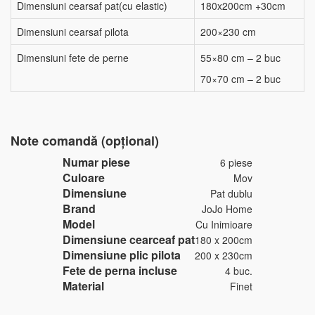
Dimensiuni cearsaf pat(cu elastic)
180x200cm +30cm
Dimensiuni cearsaf pilota
200×230 cm
Dimensiuni fete de perne
55×80 cm – 2 buc
70×70 cm – 2 buc
Note comandă (opțional)
Numar piese
6 piese
Culoare
Mov
Dimensiune
Pat dublu
Brand
JoJo Home
Model
Cu Inimioare
Dimensiune cearceaf pat
180 x 200cm
Dimensiune plic pilota
200 x 230cm
Fete de perna incluse
4 buc.
Material
Finet