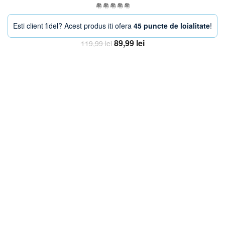
Esti client fidel? Acest produs iti ofera
45 puncte de loialitate
!
Prețul
Prețul
89,99
lei
119,99
lei
inițial
curent
Adaugă în coș
a
este:
fost:
89,99 lei.
119,99 lei.
-38%