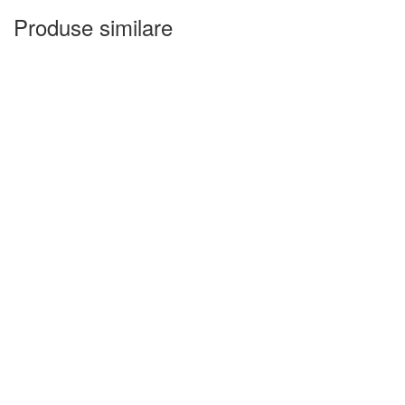
85,98 lei.
Produse similare
-30%