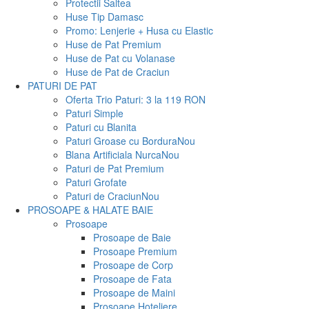
Protectii Saltea
Huse Tip Damasc
Promo: Lenjerie + Husa cu Elastic
Huse de Pat Premium
Huse de Pat cu Volanase
Huse de Pat de Craciun
PATURI DE PAT
Oferta Trio Paturi: 3 la 119 RON
Paturi Simple
Paturi cu Blanita
Paturi Groase cu Bordura
Nou
Blana Artificiala Nurca
Nou
Paturi de Pat Premium
Paturi Grofate
Paturi de Craciun
Nou
PROSOAPE & HALATE BAIE
Prosoape
Prosoape de Baie
Prosoape Premium
Prosoape de Corp
Prosoape de Fata
Prosoape de Maini
Prosoape Hoteliere