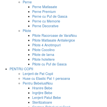
Perne
Perne Matlasate
Perne Premium
Perne cu Puf de Gasca
Perne cu Memorie
Perne Decorative
Pilote
Pilote Racoroase de Vara
Nou
Pilote Matlasate Antialergice
Pilote 4 Anotimpuri
Pilote Cocolino
Pilote de Iarna
Pilote hoteliere
Pilote cu Puf de Gasca
PENTRU COPII
Lenjerii de Pat Copii
Huse cu Elastic Pat 1 persoana
Pentru Bebelusi
Nou
Hranire Bebe
Ingrijire Bebe
Lenjerii Patut Bebe
Sterilizatoare