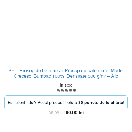
SET: Prosop de baie mic + Prosop de baie mare, Model
Grecesc, Bumbac 100%, Densitate 500 g/m² – Alb
In stoc
Esti client fidel? Acest produs iti ofera
30 puncte de loialitate
!
Prețul
Prețul
60,00
lei
85,98
lei
inițial
curent
Adauga in Cos
a
este:
fost:
60,00 lei.