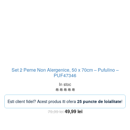
Set 2 Perne Non Alergenice, 50 x 70cm – Pufulino –
PUF47346
In stoc
Esti client fidel? Acest produs iti ofera
25 puncte de loialitate
!
Prețul
Prețul
49,99
lei
79,99
lei
inițial
curent
Adaugă în coș
a
este: