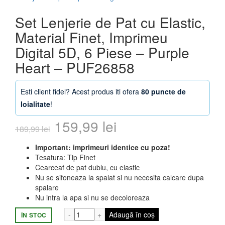
Set Lenjerie de Pat cu Elastic,
Material Finet, Imprimeu
Digital 5D, 6 Piese – Purple
Heart – PUF26858
Esti client fidel? Acest produs iti ofera
80 puncte de
loialitate
!
Prețul
Prețul
159,99
lei
189,99
lei
inițial
curent
Important: imprimeuri identice cu poza!
Tesatura: Tip Finet
a
este:
Cearceaf de pat dublu, cu elastic
Nu se sifoneaza la spalat si nu necesita calcare dupa
fost:
159,99 lei.
spalare
Nu intra la apa si nu se decoloreaza
189,99 lei.
Cantitate Set Lenjerie de Pat cu Elastic, 
Adaugă în coș
ÎN STOC