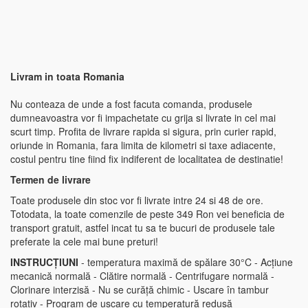
Livram in toata Romania
Nu conteaza de unde a fost facuta comanda, produsele
dumneavoastra vor fi impachetate cu grija si livrate in cel mai
scurt timp. Profita de livrare rapida si sigura, prin curier rapid,
oriunde in Romania, fara limita de kilometri si taxe adiacente,
costul pentru tine fiind fix indiferent de localitatea de destinatie!
Termen de livrare
Toate produsele din stoc vor fi livrate intre 24 si 48 de ore.
Totodata, la toate comenzile de peste 349 Ron vei beneficia de
transport gratuit, astfel incat tu sa te bucuri de produsele tale
preferate la cele mai bune preturi!
INSTRUCȚIUNI
- temperatura maximă de spălare 30°C - Acțiune
mecanică normală - Clătire normală - Centrifugare normală -
Clorinare interzisă - Nu se curăță chimic - Uscare în tambur
rotativ - Program de uscare cu temperatură redusă