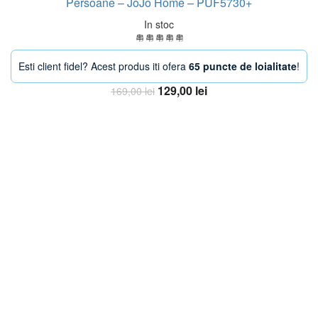
Persoane – JoJo Home – PUF5730+
In stoc
Esti client fidel? Acest produs iti ofera
65 puncte de loialitate
!
Prețul
Prețul
129,00
lei
169,00
lei
inițial
curent
Adaugă în coș
a
este:
fost:
129,00 lei.
169,00 lei.
-13%