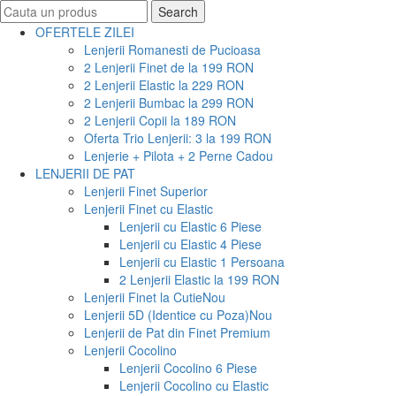
Search
Search
for:
OFERTELE ZILEI
Lenjerii Romanesti de Pucioasa
2 Lenjerii Finet de la 199 RON
2 Lenjerii Elastic la 229 RON
2 Lenjerii Bumbac la 299 RON
2 Lenjerii Copii la 189 RON
Oferta Trio Lenjerii: 3 la 199 RON
Lenjerie + Pilota + 2 Perne Cadou
LENJERII DE PAT
Lenjerii Finet Superior
Lenjerii Finet cu Elastic
Lenjerii cu Elastic 6 Piese
Lenjerii cu Elastic 4 Piese
Lenjerii cu Elastic 1 Persoana
2 Lenjerii Elastic la 199 RON
Lenjerii Finet la Cutie
Nou
Lenjerii 5D (Identice cu Poza)
Nou
Lenjerii de Pat din Finet Premium
Lenjerii Cocolino
Lenjerii Cocolino 6 Piese
Lenjerii Cocolino cu Elastic