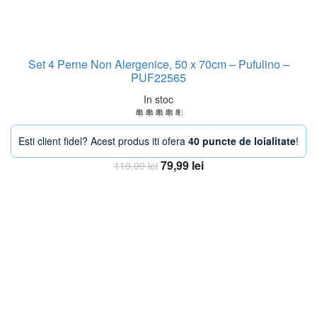
Set 4 Perne Non Alergenice, 50 x 70cm – Pufulino –
PUF22565
In stoc
Esti client fidel? Acest produs iti ofera
40 puncte de loialitate
!
Prețul
Prețul
79,99
lei
119,99
lei
inițial
curent
Adaugă în coș
a
este:
fost:
79,99 lei.
119,99 lei.