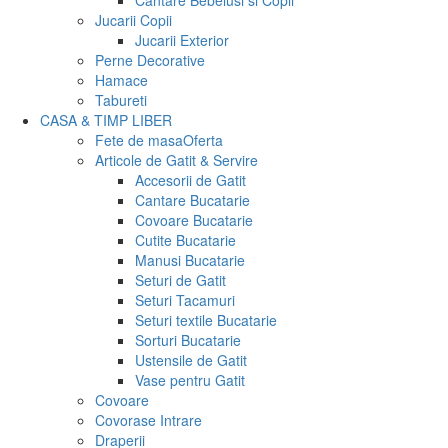
Cantare Bebelusi si Copii
Jucarii Copii
Jucarii Exterior
Perne Decorative
Hamace
Tabureti
CASA & TIMP LIBER
Fete de masa
Oferta
Articole de Gatit & Servire
Accesorii de Gatit
Cantare Bucatarie
Covoare Bucatarie
Cutite Bucatarie
Manusi Bucatarie
Seturi de Gatit
Seturi Tacamuri
Seturi textile Bucatarie
Sorturi Bucatarie
Ustensile de Gatit
Vase pentru Gatit
Covoare
Covorase Intrare
Draperii