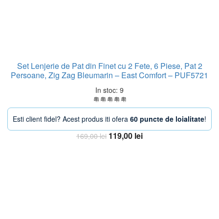
Set Lenjerie de Pat din Finet cu 2 Fete, 6 Piese, Pat 2
Persoane, Zig Zag Bleumarin – East Comfort – PUF5721
In stoc: 9
Esti client fidel? Acest produs iti ofera
60 puncte de loialitate
!
Prețul
Prețul
119,00
lei
169,00
lei
inițial
curent
Adaugă în coș
a
este:
fost:
119,00 lei.
169,00 lei.
-24%