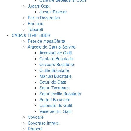
Cantare Bebelusi si Copii
Jucarii Copii
Jucarii Exterior
Perne Decorative
Hamace
Tabureti
CASA & TIMP LIBER
Fete de masa
Oferta
Articole de Gatit & Servire
Accesorii de Gatit
Cantare Bucatarie
Covoare Bucatarie
Cutite Bucatarie
Manusi Bucatarie
Seturi de Gatit
Seturi Tacamuri
Seturi textile Bucatarie
Sorturi Bucatarie
Ustensile de Gatit
Vase pentru Gatit
Covoare
Covorase Intrare
Draperii