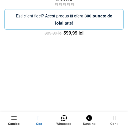
Esti client fidel? Acest produs iti ofera
300 puncte de
loialitate
!
Prețul
Prețul
599,99
lei
689,99
lei
inițial
curent
Adaugă în coș
a
este:
fost:
599,99 lei.
689,99 lei.
-23%
0
Catalog
Cos
Whatsapp
Suna-ne
Cont