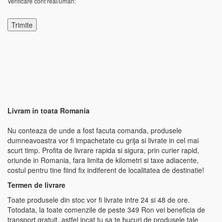
Verificare cont real/uman:
Livram in toata Romania
Nu conteaza de unde a fost facuta comanda, produsele
dumneavoastra vor fi impachetate cu grija si livrate in cel mai
scurt timp. Profita de livrare rapida si sigura, prin curier rapid,
oriunde in Romania, fara limita de kilometri si taxe adiacente,
costul pentru tine fiind fix indiferent de localitatea de destinatie!
Termen de livrare
Toate produsele din stoc vor fi livrate intre 24 si 48 de ore.
Totodata, la toate comenzile de peste 349 Ron vei beneficia de
transport gratuit, astfel incat tu sa te bucuri de produsele tale