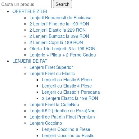
Search
Search
for:
OFERTELE ZILEI
Lenjerii Romanesti de Pucioasa
2 Lenjerii Finet de la 199 RON
2 Lenjerii Elastic la 229 RON
2 Lenjerii Bumbac la 299 RON
2 Lenjerii Copii la 189 RON
Oferta Trio Lenjerii: 3 la 199 RON
Lenjerie + Pilota + 2 Perne Cadou
LENJERII DE PAT
Lenjerii Finet Superior
Lenjerii Finet cu Elastic
Lenjerii cu Elastic 6 Piese
Lenjerii cu Elastic 4 Piese
Lenjerii cu Elastic 1 Persoana
2 Lenjerii Elastic la 199 RON
Lenjerii Finet la Cutie
Nou
Lenjerii 5D (Identice cu Poza)
Nou
Lenjerii de Pat din Finet Premium
Lenjerii Cocolino
Lenjerii Cocolino 6 Piese
Lenjerii Cocolino cu Elastic