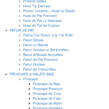
Protectii Saltea
Huse Tip Damasc
Promo: Lenjerie + Husa cu Elastic
Huse de Pat Premium
Huse de Pat cu Volanase
Huse de Pat de Craciun
PATURI DE PAT
Oferta Trio Paturi: 3 la 119 RON
Paturi Simple
Paturi cu Blanita
Paturi Groase cu Bordura
Nou
Blana Artificiala Nurca
Nou
Paturi de Pat Premium
Paturi Grofate
Paturi de Craciun
Nou
PROSOAPE & HALATE BAIE
Prosoape
Prosoape de Baie
Prosoape Premium
Prosoape de Corp
Prosoape de Fata
Prosoape de Maini
Prosoape Hoteliere