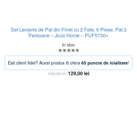
Set Lenjerie de Pat din Finet cu 2 Fete, 6 Piese, Pat 2
Persoane – JoJo Home – PUF5730+
In stoc
Esti client fidel? Acest produs iti ofera
65 puncte de loialitate
!
Prețul
Prețul
129,00
lei
169,00
lei
inițial
curent
Adaugă în coș
a
este:
fost:
129,00 lei.
169,00 lei.
-13%