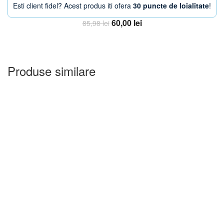
Esti client fidel? Acest produs iti ofera
30 puncte de loialitate
!
Prețul
Prețul
60,00
lei
85,98
lei
inițial
curent
Adauga in Cos
a
este:
fost:
60,00 lei.
85,98 lei.
Produse similare
-20%