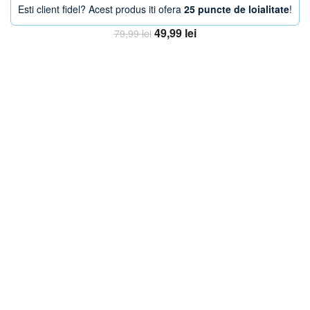
Esti client fidel? Acest produs iti ofera
25 puncte de loialitate
!
Prețul
Prețul
49,99
lei
79,99
lei
inițial
curent
Adaugă în coș
a
este:
fost:
49,99 lei.
79,99 lei.
-33%