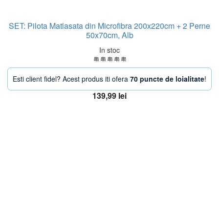
SET: Pilota Matlasata din Microfibra 200x220cm + 2 Perne
50x70cm, Alb
In stoc
Esti client fidel? Acest produs iti ofera
70 puncte de loialitate
!
139,99
lei
Adaugă în coș
OFERTA