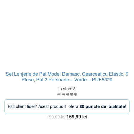
Set Lenjerie de Pat Model Damasc, Cearceaf cu Elastic, 6
Piese, Pat 2 Persoane – Verde – PUF5329
In stoc: 8
Esti client fidel? Acest produs iti ofera
80 puncte de loialitate
!
Prețul
Prețul
159,99
lei
199,00
lei
inițial
curent
Adaugă în coș
a
este: