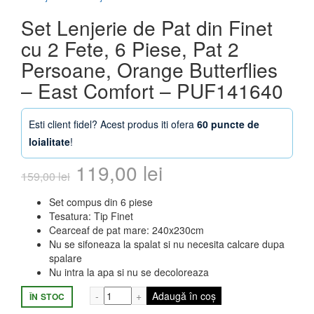
Set Lenjerie de Pat din Finet
cu 2 Fete, 6 Piese, Pat 2
Persoane, Orange Butterflies
– East Comfort – PUF141640
Esti client fidel? Acest produs iti ofera
60 puncte de
loialitate
!
Prețul
Prețul
119,00
lei
159,00
lei
inițial
curent
Set compus din 6 piese
Tesatura: Tip Finet
a
este:
Cearceaf de pat mare: 240x230cm
Nu se sifoneaza la spalat si nu necesita calcare dupa
fost:
119,00 lei.
spalare
Nu intra la apa si nu se decoloreaza
159,00 lei.
Cantitate Set Lenjerie de Pat din Finet c
Adaugă în coș
ÎN STOC