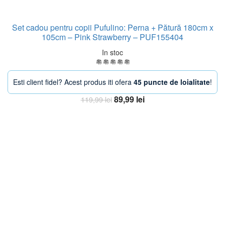
Set cadou pentru copii Pufulino: Perna + Pătură 180cm x
105cm – Pink Strawberry – PUF155404
In stoc
Esti client fidel? Acest produs iti ofera
45 puncte de loialitate
!
Prețul
Prețul
89,99
lei
119,99
lei
inițial
curent
Adaugă în coș
a
este:
fost:
89,99 lei.
119,99 lei.
-38%