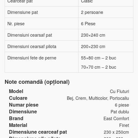
Cearceaf pat
Clasic
Dimensiune pat
2 persoane
Nr. piese
6 Piese
Dimensiuni cearsaf pat
230×240 cm
Dimensiuni cearsaf pilota
200×230 cm
Dimensiuni fete de perne
55×80 cm – 2 buc
70×70 cm – 2 buc
Note comandă (opțional)
Model
Cu Fluturi
Culoare
Bej, Crem, Multicolor, Portocaliu
Numar piese
6 piese
Dimensiune
Pat dublu
Brand
East Comfort
Material
Finet
Dimensiune cearceaf pat
230 x 250cm