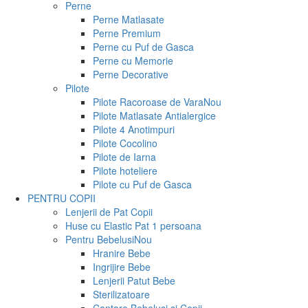
Perne
Perne Matlasate
Perne Premium
Perne cu Puf de Gasca
Perne cu Memorie
Perne Decorative
Pilote
Pilote Racoroase de Vara
Nou
Pilote Matlasate Antialergice
Pilote 4 Anotimpuri
Pilote Cocolino
Pilote de Iarna
Pilote hoteliere
Pilote cu Puf de Gasca
PENTRU COPII
Lenjerii de Pat Copii
Huse cu Elastic Pat 1 persoana
Pentru Bebelusi
Nou
Hranire Bebe
Ingrijire Bebe
Lenjerii Patut Bebe
Sterilizatoare