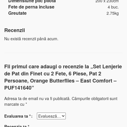
Dimensiune plic pilota
200 x 230cm
Fete de perna incluse
4 buc.
Greutate
2.75kg
Recenzii
Nu există recenzii până acum.
Fii primul care adaugi o recenzie la „Set Lenjerie
de Pat din Finet cu 2 Fete, 6 Piese, Pat 2
Persoane, Orange Butterflies – East Comfort –
PUF141640”
Adresa ta de email nu va fi publicată.
Câmpurile obligatorii sunt
marcate cu
*
Evaluarea ta
*
Recenzia ta
*