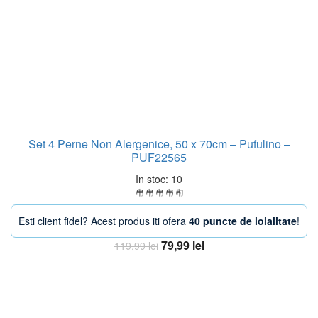
Set 4 Perne Non Alergenice, 50 x 70cm – Pufulino –
PUF22565
In stoc: 10
Esti client fidel? Acest produs iti ofera
40 puncte de loialitate
!
Prețul
Prețul
79,99
lei
119,99
lei
inițial
curent
Adaugă în coș
a
este:
fost:
79,99 lei.
119,99 lei.