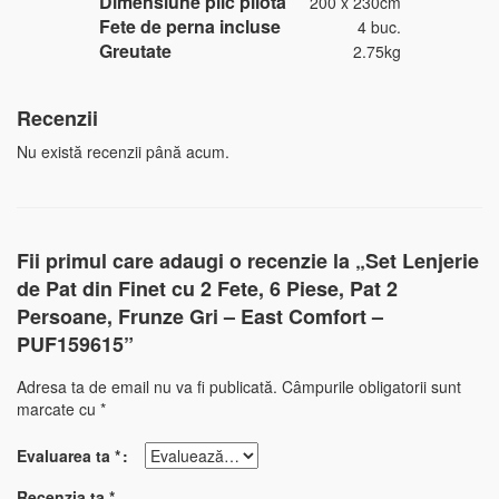
Dimensiune plic pilota
200 x 230cm
Fete de perna incluse
4 buc.
Greutate
2.75kg
Recenzii
Nu există recenzii până acum.
Fii primul care adaugi o recenzie la „Set Lenjerie
de Pat din Finet cu 2 Fete, 6 Piese, Pat 2
Persoane, Frunze Gri – East Comfort –
PUF159615”
Adresa ta de email nu va fi publicată.
Câmpurile obligatorii sunt
marcate cu
*
Evaluarea ta
*
Recenzia ta
*