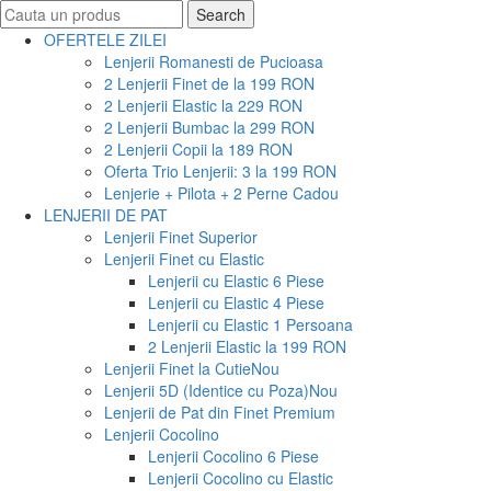
Search
Search
for:
OFERTELE ZILEI
Lenjerii Romanesti de Pucioasa
2 Lenjerii Finet de la 199 RON
2 Lenjerii Elastic la 229 RON
2 Lenjerii Bumbac la 299 RON
2 Lenjerii Copii la 189 RON
Oferta Trio Lenjerii: 3 la 199 RON
Lenjerie + Pilota + 2 Perne Cadou
LENJERII DE PAT
Lenjerii Finet Superior
Lenjerii Finet cu Elastic
Lenjerii cu Elastic 6 Piese
Lenjerii cu Elastic 4 Piese
Lenjerii cu Elastic 1 Persoana
2 Lenjerii Elastic la 199 RON
Lenjerii Finet la Cutie
Nou
Lenjerii 5D (Identice cu Poza)
Nou
Lenjerii de Pat din Finet Premium
Lenjerii Cocolino
Lenjerii Cocolino 6 Piese
Lenjerii Cocolino cu Elastic