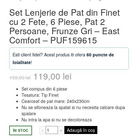
Set Lenjerie de Pat din Finet
cu 2 Fete, 6 Piese, Pat 2
Persoane, Frunze Gri – East
Comfort – PUF159615
Esti client fidel? Acest produs iti ofera
60 puncte de
loialitate
!
Prețul
Prețul
119,00
lei
159,00
lei
inițial
curent
Set compus din 6 piese
Tesatura: Tip Finet
a
este:
Cearceaf de pat mare: 240x230cm
Nu se sifoneaza la spalat si nu necesita calcare dupa
fost:
119,00 lei.
spalare
Nu intra la apa si nu se decoloreaza
159,00 lei.
Cantitate Set Lenjerie de Pat din Finet c
Adaugă în coș
ÎN STOC