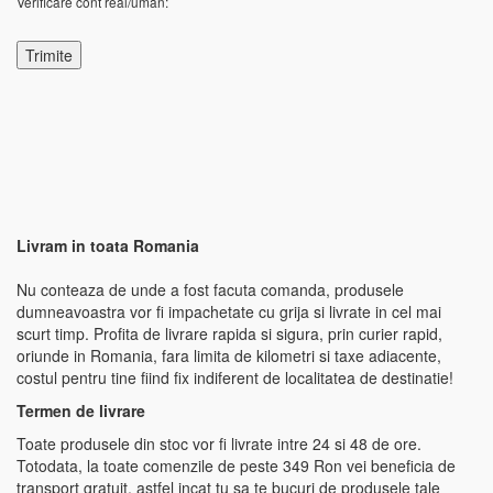
Verificare cont real/uman:
Livram in toata Romania
Nu conteaza de unde a fost facuta comanda, produsele
dumneavoastra vor fi impachetate cu grija si livrate in cel mai
scurt timp. Profita de livrare rapida si sigura, prin curier rapid,
oriunde in Romania, fara limita de kilometri si taxe adiacente,
costul pentru tine fiind fix indiferent de localitatea de destinatie!
Termen de livrare
Toate produsele din stoc vor fi livrate intre 24 si 48 de ore.
Totodata, la toate comenzile de peste 349 Ron vei beneficia de
transport gratuit, astfel incat tu sa te bucuri de produsele tale