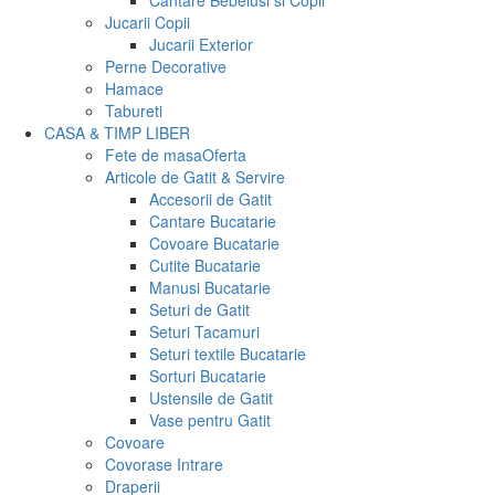
Cantare Bebelusi si Copii
Jucarii Copii
Jucarii Exterior
Perne Decorative
Hamace
Tabureti
CASA & TIMP LIBER
Fete de masa
Oferta
Articole de Gatit & Servire
Accesorii de Gatit
Cantare Bucatarie
Covoare Bucatarie
Cutite Bucatarie
Manusi Bucatarie
Seturi de Gatit
Seturi Tacamuri
Seturi textile Bucatarie
Sorturi Bucatarie
Ustensile de Gatit
Vase pentru Gatit
Covoare
Covorase Intrare
Draperii