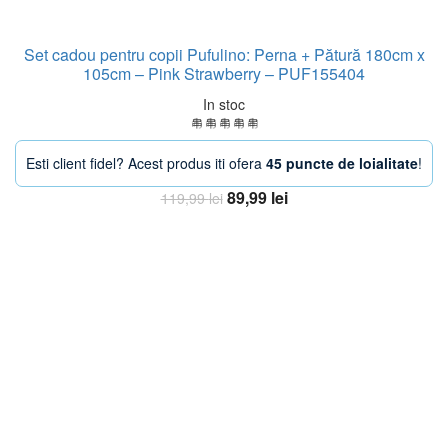
Set cadou pentru copii Pufulino: Perna + Pătură 180cm x
105cm – Pink Strawberry – PUF155404
In stoc
Esti client fidel? Acest produs iti ofera
45 puncte de loialitate
!
Prețul
Prețul
89,99
lei
119,99
lei
inițial
curent
Adaugă în coș
a
este:
fost:
89,99 lei.
119,99 lei.
-38%