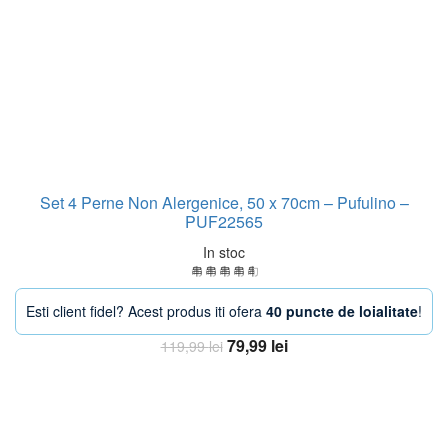
Set 4 Perne Non Alergenice, 50 x 70cm – Pufulino –
PUF22565
In stoc
Esti client fidel? Acest produs iti ofera
40 puncte de loialitate
!
Prețul
Prețul
79,99
lei
119,99
lei
inițial
curent
Adaugă în coș
a
este:
fost:
79,99 lei.
119,99 lei.