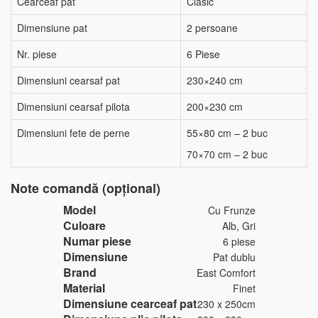
Cearceaf pat
Clasic
Dimensiune pat
2 persoane
Nr. piese
6 Piese
Dimensiuni cearsaf pat
230×240 cm
Dimensiuni cearsaf pilota
200×230 cm
Dimensiuni fete de perne
55×80 cm – 2 buc
70×70 cm – 2 buc
Note comandă (opțional)
Model
Cu Frunze
Culoare
Alb, Gri
Numar piese
6 piese
Dimensiune
Pat dublu
Brand
East Comfort
Material
Finet
Dimensiune cearceaf pat
230 x 250cm