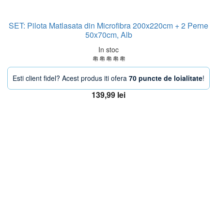
SET: Pilota Matlasata din Microfibra 200x220cm + 2 Perne
50x70cm, Alb
In stoc
Esti client fidel? Acest produs iti ofera
70 puncte de loialitate
!
139,99
lei
Adaugă în coș
OFERTA