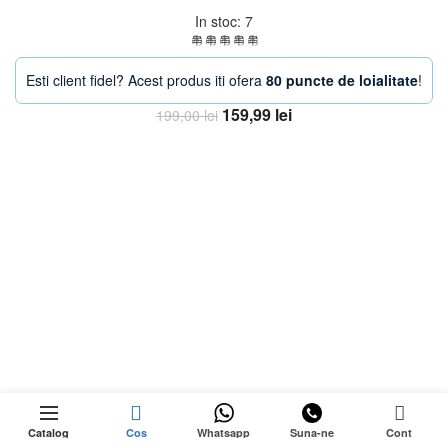
In stoc: 7
Esti client fidel? Acest produs iti ofera
80 puncte de loialitate
!
Prețul
Prețul
159,99
lei
199,00
lei
inițial
curent
Adaugă în coș
a
este:
fost:
159,99 lei.
199,00 lei.
-20%
0
Catalog
Cos
Whatsapp
Suna-ne
Cont