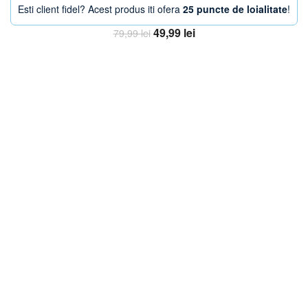
Esti client fidel? Acest produs iti ofera
25 puncte de loialitate
!
Prețul
Prețul
49,99
lei
79,99
lei
inițial
curent
Adaugă în coș
a
este:
fost:
49,99 lei.
79,99 lei.
-33%