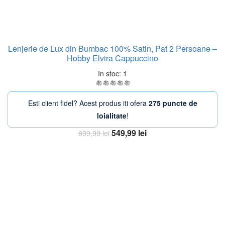
Lenjerie de Lux din Bumbac 100% Satin, Pat 2 Persoane –
Hobby Elvira Cappuccino
In stoc: 1
Esti client fidel? Acest produs iti ofera
275 puncte de
loialitate
!
Prețul
Prețul
549,99
lei
699,99
lei
inițial
curent
Adaugă în coș
a
este:
fost:
549,99 lei.
699,99 lei.
-20%