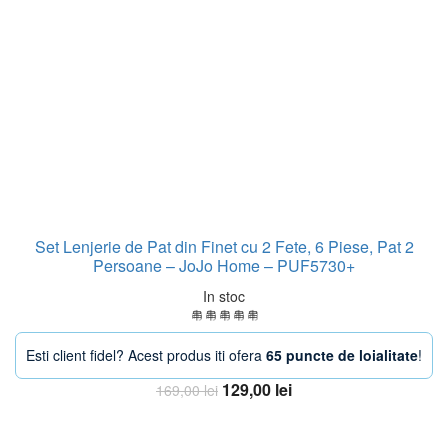
Set Lenjerie de Pat din Finet cu 2 Fete, 6 Piese, Pat 2
Persoane – JoJo Home – PUF5730+
In stoc
Esti client fidel? Acest produs iti ofera
65 puncte de loialitate
!
Prețul
Prețul
129,00
lei
169,00
lei
inițial
curent
Adaugă în coș
a
este: