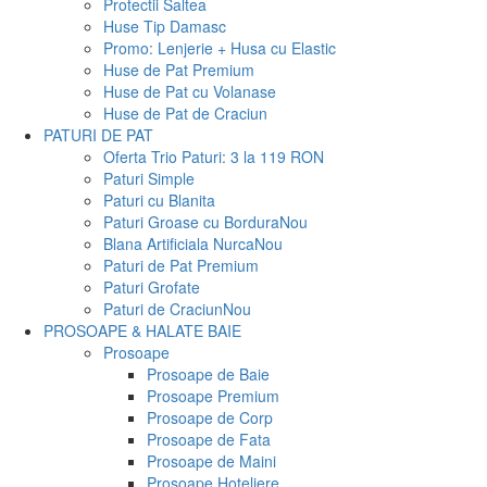
Protectii Saltea
Huse Tip Damasc
Promo: Lenjerie + Husa cu Elastic
Huse de Pat Premium
Huse de Pat cu Volanase
Huse de Pat de Craciun
PATURI DE PAT
Oferta Trio Paturi: 3 la 119 RON
Paturi Simple
Paturi cu Blanita
Paturi Groase cu Bordura
Nou
Blana Artificiala Nurca
Nou
Paturi de Pat Premium
Paturi Grofate
Paturi de Craciun
Nou
PROSOAPE & HALATE BAIE
Prosoape
Prosoape de Baie
Prosoape Premium
Prosoape de Corp
Prosoape de Fata
Prosoape de Maini
Prosoape Hoteliere