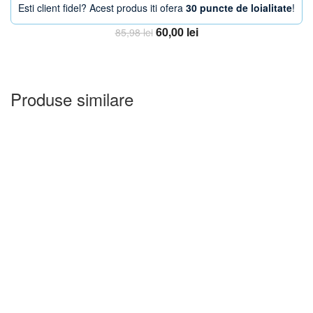
Esti client fidel? Acest produs iti ofera
30 puncte de loialitate
!
Prețul
Prețul
60,00
lei
85,98
lei
inițial
curent
Adauga in Cos
a
este:
fost:
60,00 lei.
85,98 lei.
Produse similare
-24%