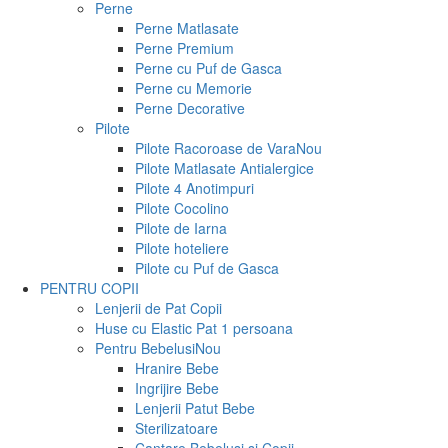
Perne
Perne Matlasate
Perne Premium
Perne cu Puf de Gasca
Perne cu Memorie
Perne Decorative
Pilote
Pilote Racoroase de Vara
Nou
Pilote Matlasate Antialergice
Pilote 4 Anotimpuri
Pilote Cocolino
Pilote de Iarna
Pilote hoteliere
Pilote cu Puf de Gasca
PENTRU COPII
Lenjerii de Pat Copii
Huse cu Elastic Pat 1 persoana
Pentru Bebelusi
Nou
Hranire Bebe
Ingrijire Bebe
Lenjerii Patut Bebe
Sterilizatoare