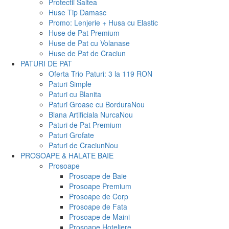
Protectii Saltea
Huse Tip Damasc
Promo: Lenjerie + Husa cu Elastic
Huse de Pat Premium
Huse de Pat cu Volanase
Huse de Pat de Craciun
PATURI DE PAT
Oferta Trio Paturi: 3 la 119 RON
Paturi Simple
Paturi cu Blanita
Paturi Groase cu Bordura
Nou
Blana Artificiala Nurca
Nou
Paturi de Pat Premium
Paturi Grofate
Paturi de Craciun
Nou
PROSOAPE & HALATE BAIE
Prosoape
Prosoape de Baie
Prosoape Premium
Prosoape de Corp
Prosoape de Fata
Prosoape de Maini
Prosoape Hoteliere