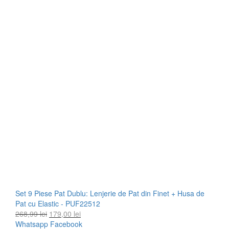
Set 9 Piese Pat Dublu: Lenjerie de Pat din Finet + Husa de
Pat cu Elastic - PUF22512
Prețul
Prețul
268,99
lei
179,00
lei
inițial
curent
Whatsapp
Facebook