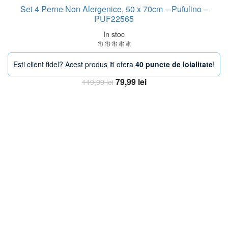
Set 4 Perne Non Alergenice, 50 x 70cm – Pufulino –
PUF22565
In stoc
Esti client fidel? Acest produs iti ofera
40 puncte de loialitate
!
Prețul
Prețul
79,99
lei
119,99
lei
inițial
curent
Adaugă în coș
a
este:
fost:
79,99 lei.
119,99 lei.