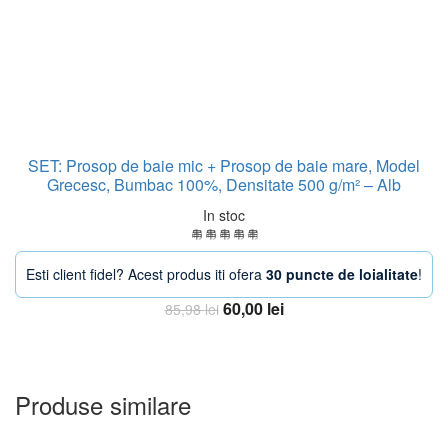
SET: Prosop de baie mic + Prosop de baie mare, Model
Grecesc, Bumbac 100%, Densitate 500 g/m² – Alb
In stoc
Esti client fidel? Acest produs iti ofera
30 puncte de loialitate
!
Prețul
Prețul
60,00
lei
85,98
lei
inițial
curent
Adauga in Cos
a
este:
fost:
60,00 lei.
85,98 lei.
Produse similare