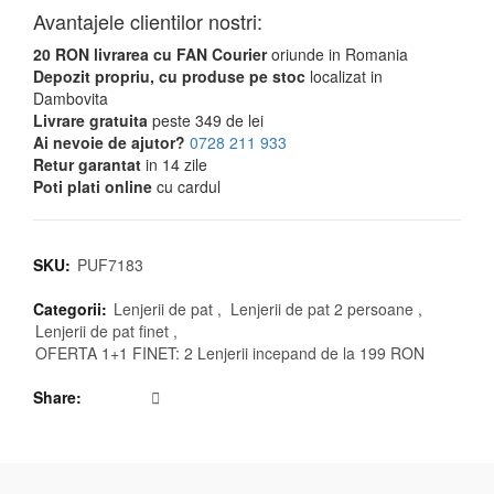
a
este:
Avantajele clientilor nostri:
fost:
179,00 lei.
20 RON livrarea cu FAN Courier
268,99 lei.
oriunde in Romania
Depozit propriu, cu produse pe stoc
localizat in
Dambovita
Livrare gratuita
peste 349 de lei
Ai nevoie de ajutor?
0728 211 933
Retur garantat
in 14 zile
Poti plati online
cu cardul
SKU:
PUF7183
Categorii:
Lenjerii de pat
,
Lenjerii de pat 2 persoane
,
Lenjerii de pat finet
,
OFERTA 1+1 FINET: 2 Lenjerii incepand de la 199 RON
Share