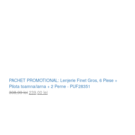
PACHET PROMOTIONAL: Lenjerie Finet Gros, 6 Piese +
Pilota toamna/iarna + 2 Perne - PUF28351
Prețul
Prețul
308,99
lei
239,00
lei
inițial
curent
a
este:
fost:
239,00 lei.
308,99 lei.