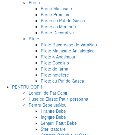
Perne
Perne Matlasate
Perne Premium
Perne cu Puf de Gasca
Perne cu Memorie
Perne Decorative
Pilote
Pilote Racoroase de Vara
Nou
Pilote Matlasate Antialergice
Pilote 4 Anotimpuri
Pilote Cocolino
Pilote de Iarna
Pilote hoteliere
Pilote cu Puf de Gasca
PENTRU COPII
Lenjerii de Pat Copii
Huse cu Elastic Pat 1 persoana
Pentru Bebelusi
Nou
Hranire Bebe
Ingrijire Bebe
Lenjerii Patut Bebe
Sterilizatoare