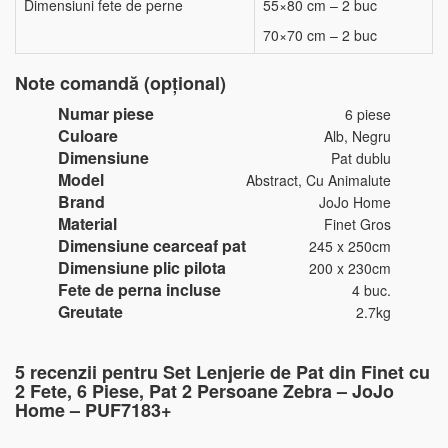
Dimensiuni fete de perne
55×80 cm – 2 buc
70×70 cm – 2 buc
Note comandă (opțional)
Numar piese
6 piese
Culoare
Alb, Negru
Dimensiune
Pat dublu
Model
Abstract, Cu Animalute
Brand
JoJo Home
Material
Finet Gros
Dimensiune cearceaf pat
245 x 250cm
Dimensiune plic pilota
200 x 230cm
Fete de perna incluse
4 buc.
Greutate
2.7kg
5 recenzii pentru
Set Lenjerie de Pat din Finet cu
2 Fete, 6 Piese, Pat 2 Persoane Zebra – JoJo
Home – PUF7183+