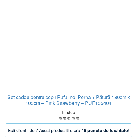
Set cadou pentru copii Pufulino: Perna + Pătură 180cm x
105cm – Pink Strawberry – PUF155404
In stoc
Esti client fidel? Acest produs iti ofera
45 puncte de loialitate
!