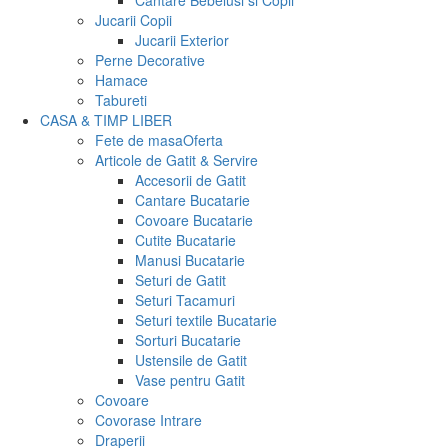
Cantare Bebelusi si Copii
Jucarii Copii
Jucarii Exterior
Perne Decorative
Hamace
Tabureti
CASA & TIMP LIBER
Fete de masa
Oferta
Articole de Gatit & Servire
Accesorii de Gatit
Cantare Bucatarie
Covoare Bucatarie
Cutite Bucatarie
Manusi Bucatarie
Seturi de Gatit
Seturi Tacamuri
Seturi textile Bucatarie
Sorturi Bucatarie
Ustensile de Gatit
Vase pentru Gatit
Covoare
Covorase Intrare
Draperii