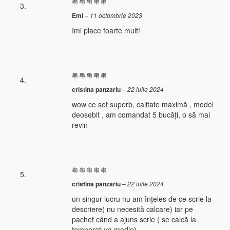
Emi
–
11 octombrie 2023
Imi place foarte mult!
cristina panzariu
–
22 iulie 2024
wow ce set superb, calitate maximă , model
deosebit , am comandat 5 bucăți, o să mai
revin
cristina panzariu
–
22 iulie 2024
un singur lucru nu am înțeles de ce scrie la
descriere( nu necesită calcare) iar pe
pachet când a ajuns scrie ( se calcă la
temperatura medie)