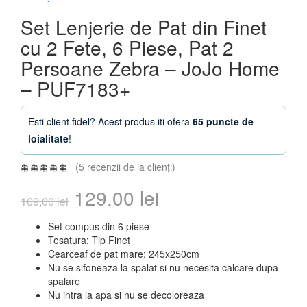
Set Lenjerie de Pat din Finet
cu 2 Fete, 6 Piese, Pat 2
Persoane Zebra – JoJo Home
– PUF7183+
Esti client fidel? Acest produs iti ofera
65 puncte de
loialitate
!
(
5
recenzii de la clienți)
Prețul
Prețul
129,00
lei
169,00
lei
inițial
curent
Set compus din 6 piese
Tesatura: Tip Finet
a
este:
Cearceaf de pat mare: 245x250cm
Nu se sifoneaza la spalat si nu necesita calcare dupa
fost:
129,00 lei.
spalare
Nu intra la apa si nu se decoloreaza
169,00 lei.