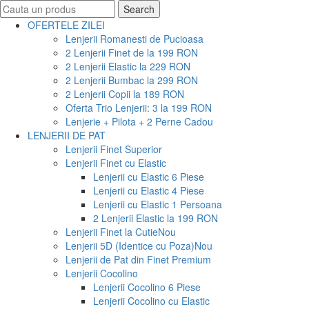
Search
Search
for:
OFERTELE ZILEI
Lenjerii Romanesti de Pucioasa
2 Lenjerii Finet de la 199 RON
2 Lenjerii Elastic la 229 RON
2 Lenjerii Bumbac la 299 RON
2 Lenjerii Copii la 189 RON
Oferta Trio Lenjerii: 3 la 199 RON
Lenjerie + Pilota + 2 Perne Cadou
LENJERII DE PAT
Lenjerii Finet Superior
Lenjerii Finet cu Elastic
Lenjerii cu Elastic 6 Piese
Lenjerii cu Elastic 4 Piese
Lenjerii cu Elastic 1 Persoana
2 Lenjerii Elastic la 199 RON
Lenjerii Finet la Cutie
Nou
Lenjerii 5D (Identice cu Poza)
Nou
Lenjerii de Pat din Finet Premium
Lenjerii Cocolino
Lenjerii Cocolino 6 Piese
Lenjerii Cocolino cu Elastic