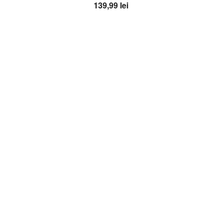
139,99
lei
Adaugă în coș
OFERTA