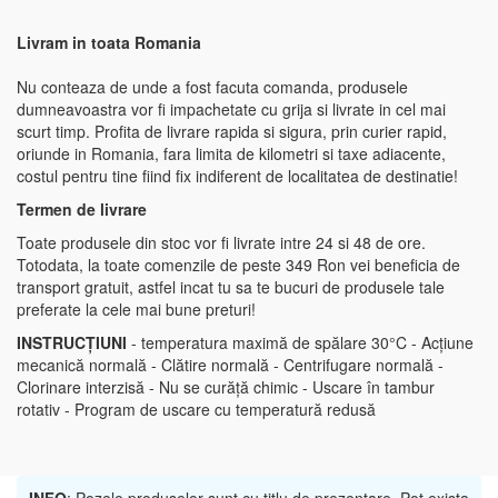
Livram in toata Romania
Nu conteaza de unde a fost facuta comanda, produsele
dumneavoastra vor fi impachetate cu grija si livrate in cel mai
scurt timp. Profita de livrare rapida si sigura, prin curier rapid,
oriunde in Romania, fara limita de kilometri si taxe adiacente,
costul pentru tine fiind fix indiferent de localitatea de destinatie!
Termen de livrare
Toate produsele din stoc vor fi livrate intre 24 si 48 de ore.
Totodata, la toate comenzile de peste 349 Ron vei beneficia de
transport gratuit, astfel incat tu sa te bucuri de produsele tale
preferate la cele mai bune preturi!
INSTRUCȚIUNI
- temperatura maximă de spălare 30°C - Acțiune
mecanică normală - Clătire normală - Centrifugare normală -
Clorinare interzisă - Nu se curăță chimic - Uscare în tambur
rotativ - Program de uscare cu temperatură redusă
INFO
: Pozele produselor sunt cu titlu de prezentare. Pot exista