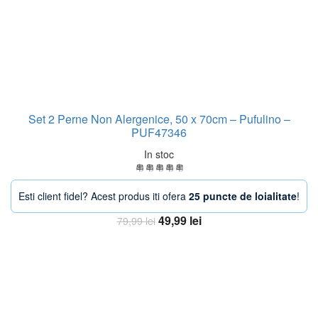
Set 2 Perne Non Alergenice, 50 x 70cm – Pufulino –
PUF47346
In stoc
Esti client fidel? Acest produs iti ofera
25 puncte de loialitate
!
Prețul
Prețul
49,99
lei
79,99
lei
inițial
curent
Adaugă în coș
a
este:
fost:
49,99 lei.
79,99 lei.
-33%