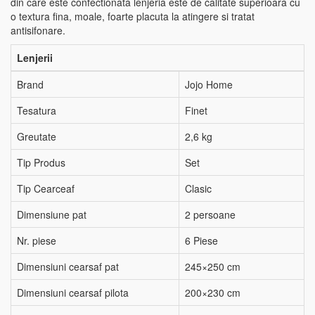
din care este confectionata lenjeria este de calitate superioara cu
o textura fina, moale, foarte placuta la atingere si tratat
antisifonare.
Lenjerii
Brand
Jojo Home
Tesatura
Finet
Greutate
2,6 kg
Tip Produs
Set
Tip Cearceaf
Clasic
Dimensiune pat
2 persoane
Nr. piese
6 Piese
Dimensiuni cearsaf pat
245×250 cm
Dimensiuni cearsaf pilota
200×230 cm