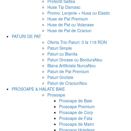
Protectii Saltea
Huse Tip Damasc
Promo: Lenjerie + Husa cu Elastic
Huse de Pat Premium
Huse de Pat cu Volanase
Huse de Pat de Craciun
PATURI DE PAT
Oferta Trio Paturi: 3 la 119 RON
Paturi Simple
Paturi cu Blanita
Paturi Groase cu Bordura
Nou
Blana Artificiala Nurca
Nou
Paturi de Pat Premium
Paturi Grofate
Paturi de Craciun
Nou
PROSOAPE & HALATE BAIE
Prosoape
Prosoape de Baie
Prosoape Premium
Prosoape de Corp
Prosoape de Fata
Prosoape de Maini
Prosoape Hoteliere