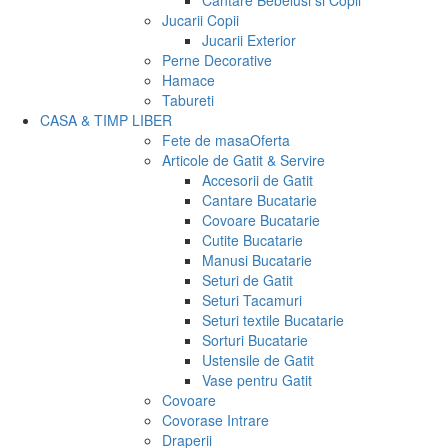
Cantare Bebelusi si Copii
Jucarii Copii
Jucarii Exterior
Perne Decorative
Hamace
Tabureti
CASA & TIMP LIBER
Fete de masa
Oferta
Articole de Gatit & Servire
Accesorii de Gatit
Cantare Bucatarie
Covoare Bucatarie
Cutite Bucatarie
Manusi Bucatarie
Seturi de Gatit
Seturi Tacamuri
Seturi textile Bucatarie
Sorturi Bucatarie
Ustensile de Gatit
Vase pentru Gatit
Covoare
Covorase Intrare
Draperii