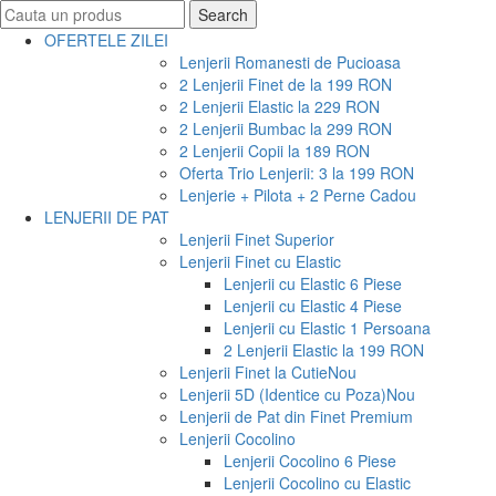
Search
Search
for:
OFERTELE ZILEI
Lenjerii Romanesti de Pucioasa
2 Lenjerii Finet de la 199 RON
2 Lenjerii Elastic la 229 RON
2 Lenjerii Bumbac la 299 RON
2 Lenjerii Copii la 189 RON
Oferta Trio Lenjerii: 3 la 199 RON
Lenjerie + Pilota + 2 Perne Cadou
LENJERII DE PAT
Lenjerii Finet Superior
Lenjerii Finet cu Elastic
Lenjerii cu Elastic 6 Piese
Lenjerii cu Elastic 4 Piese
Lenjerii cu Elastic 1 Persoana
2 Lenjerii Elastic la 199 RON
Lenjerii Finet la Cutie
Nou
Lenjerii 5D (Identice cu Poza)
Nou
Lenjerii de Pat din Finet Premium
Lenjerii Cocolino
Lenjerii Cocolino 6 Piese
Lenjerii Cocolino cu Elastic