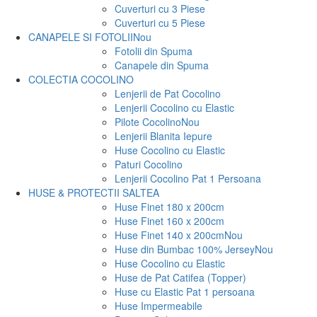
Cuverturi cu 3 Piese
Cuverturi cu 5 Piese
CANAPELE SI FOTOLII
Nou
Fotolii din Spuma
Canapele din Spuma
COLECTIA COCOLINO
Lenjerii de Pat Cocolino
Lenjerii Cocolino cu Elastic
Pilote Cocolino
Nou
Lenjerii Blanita Iepure
Huse Cocolino cu Elastic
Paturi Cocolino
Lenjerii Cocolino Pat 1 Persoana
HUSE & PROTECTII SALTEA
Huse Finet 180 x 200cm
Huse Finet 160 x 200cm
Huse Finet 140 x 200cm
Nou
Huse din Bumbac 100% Jersey
Nou
Huse Cocolino cu Elastic
Huse de Pat Catifea (Topper)
Huse cu Elastic Pat 1 persoana
Huse Impermeabile