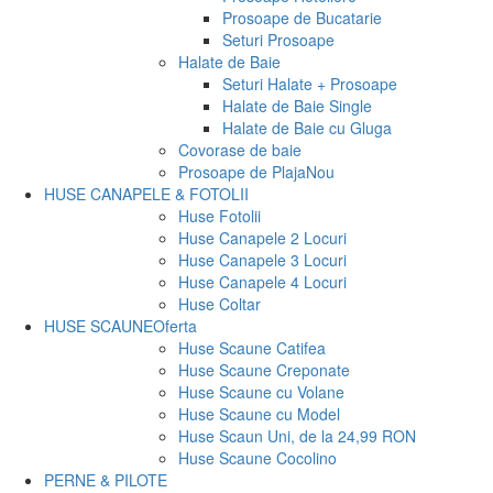
Prosoape de Bucatarie
Seturi Prosoape
Halate de Baie
Seturi Halate + Prosoape
Halate de Baie Single
Halate de Baie cu Gluga
Covorase de baie
Prosoape de Plaja
Nou
HUSE CANAPELE & FOTOLII
Huse Fotolii
Huse Canapele 2 Locuri
Huse Canapele 3 Locuri
Huse Canapele 4 Locuri
Huse Coltar
HUSE SCAUNE
Oferta
Huse Scaune Catifea
Huse Scaune Creponate
Huse Scaune cu Volane
Huse Scaune cu Model
Huse Scaun Uni, de la 24,99 RON
Huse Scaune Cocolino
PERNE & PILOTE