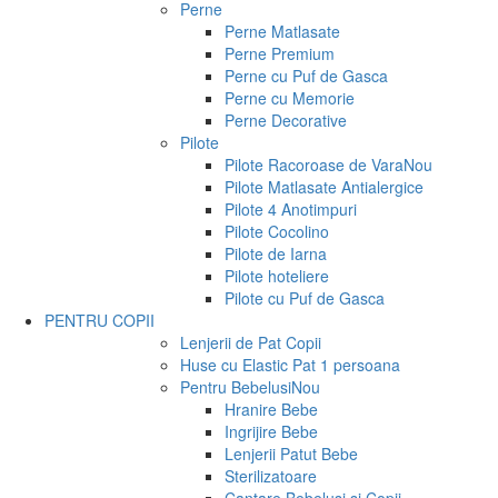
Perne
Perne Matlasate
Perne Premium
Perne cu Puf de Gasca
Perne cu Memorie
Perne Decorative
Pilote
Pilote Racoroase de Vara
Nou
Pilote Matlasate Antialergice
Pilote 4 Anotimpuri
Pilote Cocolino
Pilote de Iarna
Pilote hoteliere
Pilote cu Puf de Gasca
PENTRU COPII
Lenjerii de Pat Copii
Huse cu Elastic Pat 1 persoana
Pentru Bebelusi
Nou
Hranire Bebe
Ingrijire Bebe
Lenjerii Patut Bebe
Sterilizatoare