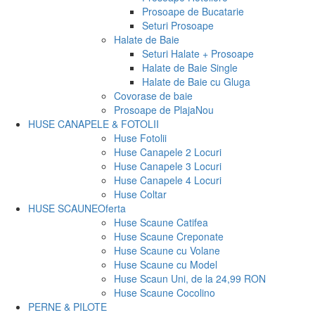
Prosoape de Bucatarie
Seturi Prosoape
Halate de Baie
Seturi Halate + Prosoape
Halate de Baie Single
Halate de Baie cu Gluga
Covorase de baie
Prosoape de Plaja
Nou
HUSE CANAPELE & FOTOLII
Huse Fotolii
Huse Canapele 2 Locuri
Huse Canapele 3 Locuri
Huse Canapele 4 Locuri
Huse Coltar
HUSE SCAUNE
Oferta
Huse Scaune Catifea
Huse Scaune Creponate
Huse Scaune cu Volane
Huse Scaune cu Model
Huse Scaun Uni, de la 24,99 RON
Huse Scaune Cocolino
PERNE & PILOTE