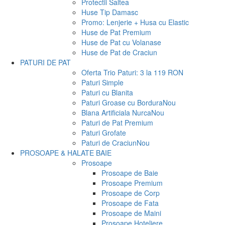
Protectii Saltea
Huse Tip Damasc
Promo: Lenjerie + Husa cu Elastic
Huse de Pat Premium
Huse de Pat cu Volanase
Huse de Pat de Craciun
PATURI DE PAT
Oferta Trio Paturi: 3 la 119 RON
Paturi Simple
Paturi cu Blanita
Paturi Groase cu Bordura
Nou
Blana Artificiala Nurca
Nou
Paturi de Pat Premium
Paturi Grofate
Paturi de Craciun
Nou
PROSOAPE & HALATE BAIE
Prosoape
Prosoape de Baie
Prosoape Premium
Prosoape de Corp
Prosoape de Fata
Prosoape de Maini
Prosoape Hoteliere