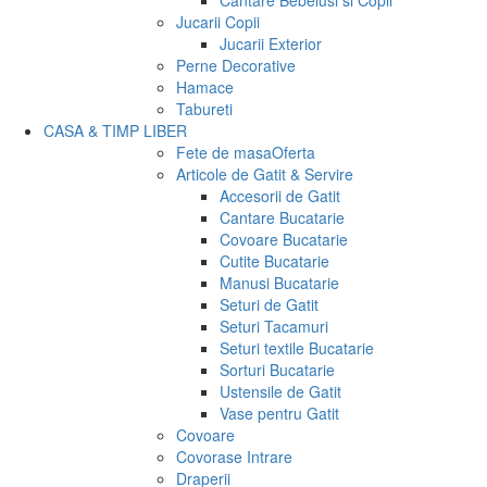
Cantare Bebelusi si Copii
Jucarii Copii
Jucarii Exterior
Perne Decorative
Hamace
Tabureti
CASA & TIMP LIBER
Fete de masa
Oferta
Articole de Gatit & Servire
Accesorii de Gatit
Cantare Bucatarie
Covoare Bucatarie
Cutite Bucatarie
Manusi Bucatarie
Seturi de Gatit
Seturi Tacamuri
Seturi textile Bucatarie
Sorturi Bucatarie
Ustensile de Gatit
Vase pentru Gatit
Covoare
Covorase Intrare
Draperii