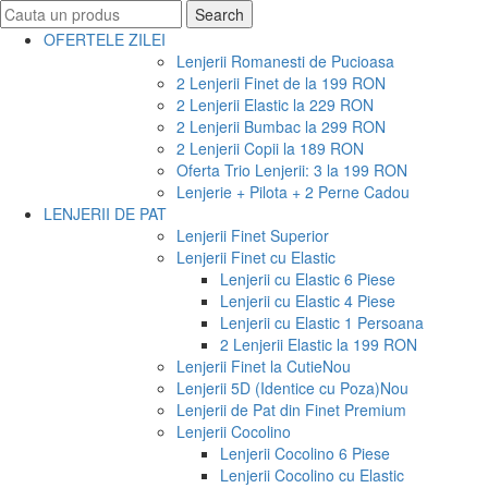
Search
Search
for:
OFERTELE ZILEI
Lenjerii Romanesti de Pucioasa
2 Lenjerii Finet de la 199 RON
2 Lenjerii Elastic la 229 RON
2 Lenjerii Bumbac la 299 RON
2 Lenjerii Copii la 189 RON
Oferta Trio Lenjerii: 3 la 199 RON
Lenjerie + Pilota + 2 Perne Cadou
LENJERII DE PAT
Lenjerii Finet Superior
Lenjerii Finet cu Elastic
Lenjerii cu Elastic 6 Piese
Lenjerii cu Elastic 4 Piese
Lenjerii cu Elastic 1 Persoana
2 Lenjerii Elastic la 199 RON
Lenjerii Finet la Cutie
Nou
Lenjerii 5D (Identice cu Poza)
Nou
Lenjerii de Pat din Finet Premium
Lenjerii Cocolino
Lenjerii Cocolino 6 Piese
Lenjerii Cocolino cu Elastic