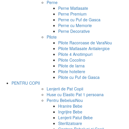
Perne
Perne Matlasate
Perne Premium
Perne cu Puf de Gasca
Perne cu Memorie
Perne Decorative
Pilote
Pilote Racoroase de Vara
Nou
Pilote Matlasate Antialergice
Pilote 4 Anotimpuri
Pilote Cocolino
Pilote de Iarna
Pilote hoteliere
Pilote cu Puf de Gasca
PENTRU COPII
Lenjerii de Pat Copii
Huse cu Elastic Pat 1 persoana
Pentru Bebelusi
Nou
Hranire Bebe
Ingrijire Bebe
Lenjerii Patut Bebe
Sterilizatoare