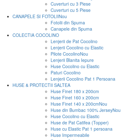
Cuverturi cu 3 Piese
Cuverturi cu 5 Piese
CANAPELE SI FOTOLII
Nou
Fotolii din Spuma
Canapele din Spuma
COLECTIA COCOLINO
Lenjerii de Pat Cocolino
Lenjerii Cocolino cu Elastic
Pilote Cocolino
Nou
Lenjerii Blanita Iepure
Huse Cocolino cu Elastic
Paturi Cocolino
Lenjerii Cocolino Pat 1 Persoana
HUSE & PROTECTII SALTEA
Huse Finet 180 x 200cm
Huse Finet 160 x 200cm
Huse Finet 140 x 200cm
Nou
Huse din Bumbac 100% Jersey
Nou
Huse Cocolino cu Elastic
Huse de Pat Catifea (Topper)
Huse cu Elastic Pat 1 persoana
Huse Impermeabile