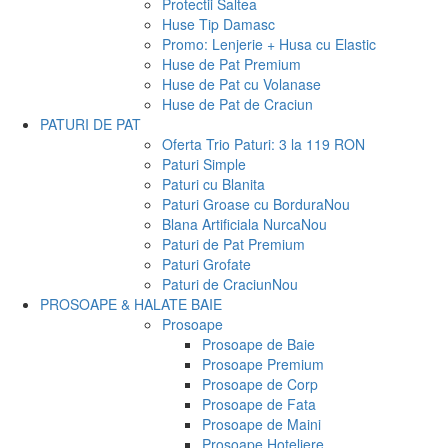
Protectii Saltea
Huse Tip Damasc
Promo: Lenjerie + Husa cu Elastic
Huse de Pat Premium
Huse de Pat cu Volanase
Huse de Pat de Craciun
PATURI DE PAT
Oferta Trio Paturi: 3 la 119 RON
Paturi Simple
Paturi cu Blanita
Paturi Groase cu Bordura
Nou
Blana Artificiala Nurca
Nou
Paturi de Pat Premium
Paturi Grofate
Paturi de Craciun
Nou
PROSOAPE & HALATE BAIE
Prosoape
Prosoape de Baie
Prosoape Premium
Prosoape de Corp
Prosoape de Fata
Prosoape de Maini
Prosoape Hoteliere