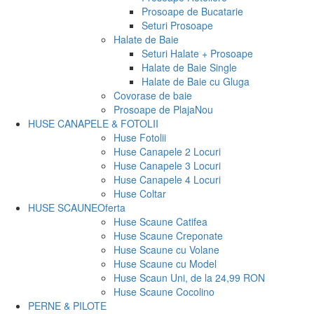
Prosoape de Bucatarie
Seturi Prosoape
Halate de Baie
Seturi Halate + Prosoape
Halate de Baie Single
Halate de Baie cu Gluga
Covorase de baie
Prosoape de Plaja
Nou
HUSE CANAPELE & FOTOLII
Huse Fotolii
Huse Canapele 2 Locuri
Huse Canapele 3 Locuri
Huse Canapele 4 Locuri
Huse Coltar
HUSE SCAUNE
Oferta
Huse Scaune Catifea
Huse Scaune Creponate
Huse Scaune cu Volane
Huse Scaune cu Model
Huse Scaun Uni, de la 24,99 RON
Huse Scaune Cocolino
PERNE & PILOTE