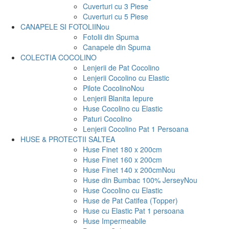
Cuverturi cu 3 Piese
Cuverturi cu 5 Piese
CANAPELE SI FOTOLII
Nou
Fotolii din Spuma
Canapele din Spuma
COLECTIA COCOLINO
Lenjerii de Pat Cocolino
Lenjerii Cocolino cu Elastic
Pilote Cocolino
Nou
Lenjerii Blanita Iepure
Huse Cocolino cu Elastic
Paturi Cocolino
Lenjerii Cocolino Pat 1 Persoana
HUSE & PROTECTII SALTEA
Huse Finet 180 x 200cm
Huse Finet 160 x 200cm
Huse Finet 140 x 200cm
Nou
Huse din Bumbac 100% Jersey
Nou
Huse Cocolino cu Elastic
Huse de Pat Catifea (Topper)
Huse cu Elastic Pat 1 persoana
Huse Impermeabile