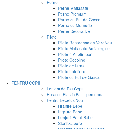
Perne
Perne Matlasate
Perne Premium
Perne cu Puf de Gasca
Perne cu Memorie
Perne Decorative
Pilote
Pilote Racoroase de Vara
Nou
Pilote Matlasate Antialergice
Pilote 4 Anotimpuri
Pilote Cocolino
Pilote de Iarna
Pilote hoteliere
Pilote cu Puf de Gasca
PENTRU COPII
Lenjerii de Pat Copii
Huse cu Elastic Pat 1 persoana
Pentru Bebelusi
Nou
Hranire Bebe
Ingrijire Bebe
Lenjerii Patut Bebe
Sterilizatoare