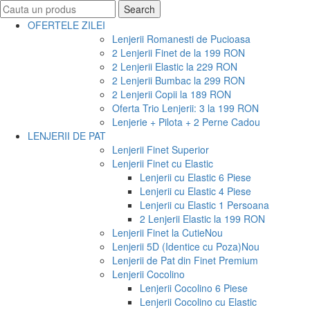
Search
Search
for:
OFERTELE ZILEI
Lenjerii Romanesti de Pucioasa
2 Lenjerii Finet de la 199 RON
2 Lenjerii Elastic la 229 RON
2 Lenjerii Bumbac la 299 RON
2 Lenjerii Copii la 189 RON
Oferta Trio Lenjerii: 3 la 199 RON
Lenjerie + Pilota + 2 Perne Cadou
LENJERII DE PAT
Lenjerii Finet Superior
Lenjerii Finet cu Elastic
Lenjerii cu Elastic 6 Piese
Lenjerii cu Elastic 4 Piese
Lenjerii cu Elastic 1 Persoana
2 Lenjerii Elastic la 199 RON
Lenjerii Finet la Cutie
Nou
Lenjerii 5D (Identice cu Poza)
Nou
Lenjerii de Pat din Finet Premium
Lenjerii Cocolino
Lenjerii Cocolino 6 Piese
Lenjerii Cocolino cu Elastic