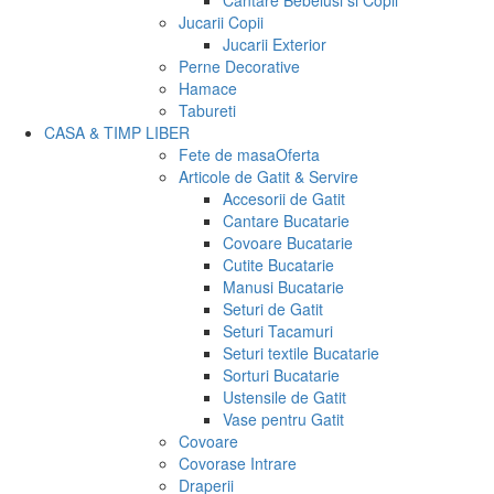
Cantare Bebelusi si Copii
Jucarii Copii
Jucarii Exterior
Perne Decorative
Hamace
Tabureti
CASA & TIMP LIBER
Fete de masa
Oferta
Articole de Gatit & Servire
Accesorii de Gatit
Cantare Bucatarie
Covoare Bucatarie
Cutite Bucatarie
Manusi Bucatarie
Seturi de Gatit
Seturi Tacamuri
Seturi textile Bucatarie
Sorturi Bucatarie
Ustensile de Gatit
Vase pentru Gatit
Covoare
Covorase Intrare
Draperii