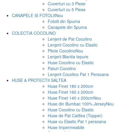
Cuverturi cu 3 Piese
Cuverturi cu 5 Piese
CANAPELE SI FOTOLII
Nou
Fotolii din Spuma
Canapele din Spuma
COLECTIA COCOLINO
Lenjerii de Pat Cocolino
Lenjerii Cocolino cu Elastic
Pilote Cocolino
Nou
Lenjerii Blanita Iepure
Huse Cocolino cu Elastic
Paturi Cocolino
Lenjerii Cocolino Pat 1 Persoana
HUSE & PROTECTII SALTEA
Huse Finet 180 x 200cm
Huse Finet 160 x 200cm
Huse Finet 140 x 200cm
Nou
Huse din Bumbac 100% Jersey
Nou
Huse Cocolino cu Elastic
Huse de Pat Catifea (Topper)
Huse cu Elastic Pat 1 persoana
Huse Impermeabile