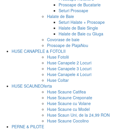
Prosoape de Bucatarie
Seturi Prosoape
Halate de Baie
Seturi Halate + Prosoape
Halate de Baie Single
Halate de Baie cu Gluga
Covorase de baie
Prosoape de Plaja
Nou
HUSE CANAPELE & FOTOLII
Huse Fotolii
Huse Canapele 2 Locuri
Huse Canapele 3 Locuri
Huse Canapele 4 Locuri
Huse Coltar
HUSE SCAUNE
Oferta
Huse Scaune Catifea
Huse Scaune Creponate
Huse Scaune cu Volane
Huse Scaune cu Model
Huse Scaun Uni, de la 24,99 RON
Huse Scaune Cocolino
PERNE & PILOTE