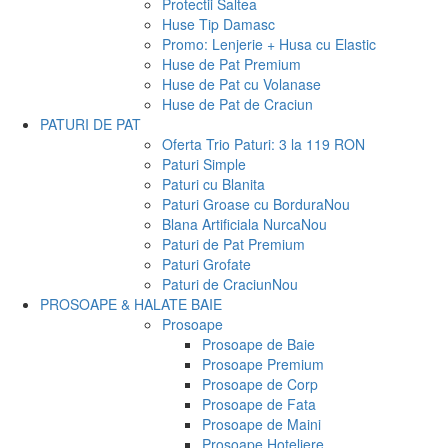
Protectii Saltea
Huse Tip Damasc
Promo: Lenjerie + Husa cu Elastic
Huse de Pat Premium
Huse de Pat cu Volanase
Huse de Pat de Craciun
PATURI DE PAT
Oferta Trio Paturi: 3 la 119 RON
Paturi Simple
Paturi cu Blanita
Paturi Groase cu Bordura
Nou
Blana Artificiala Nurca
Nou
Paturi de Pat Premium
Paturi Grofate
Paturi de Craciun
Nou
PROSOAPE & HALATE BAIE
Prosoape
Prosoape de Baie
Prosoape Premium
Prosoape de Corp
Prosoape de Fata
Prosoape de Maini
Prosoape Hoteliere