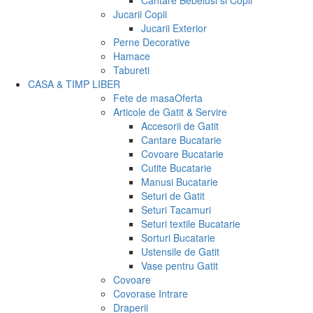
Cantare Bebelusi si Copii
Jucarii Copii
Jucarii Exterior
Perne Decorative
Hamace
Tabureti
CASA & TIMP LIBER
Fete de masa
Oferta
Articole de Gatit & Servire
Accesorii de Gatit
Cantare Bucatarie
Covoare Bucatarie
Cutite Bucatarie
Manusi Bucatarie
Seturi de Gatit
Seturi Tacamuri
Seturi textile Bucatarie
Sorturi Bucatarie
Ustensile de Gatit
Vase pentru Gatit
Covoare
Covorase Intrare
Draperii