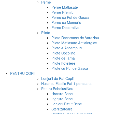
Perne
Perne Matlasate
Perne Premium
Perne cu Puf de Gasca
Perne cu Memorie
Perne Decorative
Pilote
Pilote Racoroase de Vara
Nou
Pilote Matlasate Antialergice
Pilote 4 Anotimpuri
Pilote Cocolino
Pilote de Iarna
Pilote hoteliere
Pilote cu Puf de Gasca
PENTRU COPII
Lenjerii de Pat Copii
Huse cu Elastic Pat 1 persoana
Pentru Bebelusi
Nou
Hranire Bebe
Ingrijire Bebe
Lenjerii Patut Bebe
Sterilizatoare