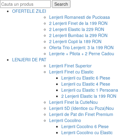
Search
Search
for:
OFERTELE ZILEI
Lenjerii Romanesti de Pucioasa
2 Lenjerii Finet de la 199 RON
2 Lenjerii Elastic la 229 RON
2 Lenjerii Bumbac la 299 RON
2 Lenjerii Copii la 189 RON
Oferta Trio Lenjerii: 3 la 199 RON
Lenjerie + Pilota + 2 Perne Cadou
LENJERII DE PAT
Lenjerii Finet Superior
Lenjerii Finet cu Elastic
Lenjerii cu Elastic 6 Piese
Lenjerii cu Elastic 4 Piese
Lenjerii cu Elastic 1 Persoana
2 Lenjerii Elastic la 199 RON
Lenjerii Finet la Cutie
Nou
Lenjerii 5D (Identice cu Poza)
Nou
Lenjerii de Pat din Finet Premium
Lenjerii Cocolino
Lenjerii Cocolino 6 Piese
Lenjerii Cocolino cu Elastic