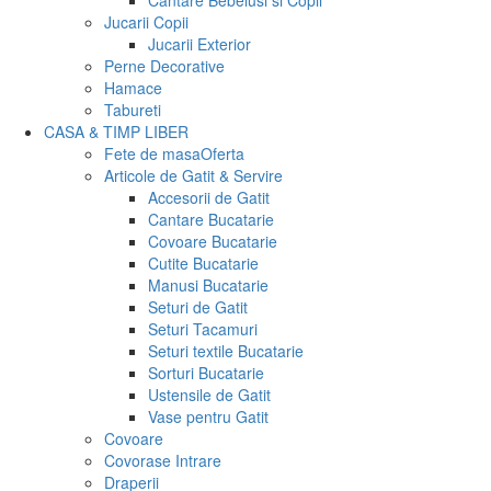
Cantare Bebelusi si Copii
Jucarii Copii
Jucarii Exterior
Perne Decorative
Hamace
Tabureti
CASA & TIMP LIBER
Fete de masa
Oferta
Articole de Gatit & Servire
Accesorii de Gatit
Cantare Bucatarie
Covoare Bucatarie
Cutite Bucatarie
Manusi Bucatarie
Seturi de Gatit
Seturi Tacamuri
Seturi textile Bucatarie
Sorturi Bucatarie
Ustensile de Gatit
Vase pentru Gatit
Covoare
Covorase Intrare
Draperii