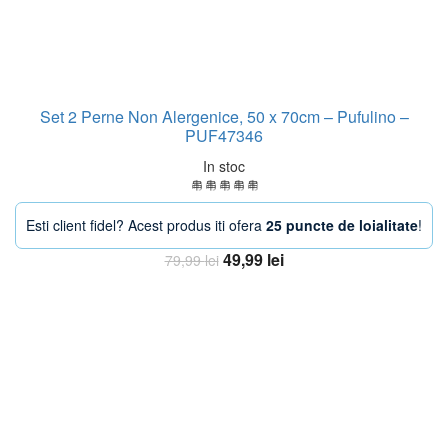
Set 2 Perne Non Alergenice, 50 x 70cm – Pufulino –
PUF47346
In stoc
Esti client fidel? Acest produs iti ofera
25 puncte de loialitate
!
Prețul
Prețul
49,99
lei
79,99
lei
inițial
curent
Adaugă în coș
a
este:
fost:
49,99 lei.
79,99 lei.
-33%