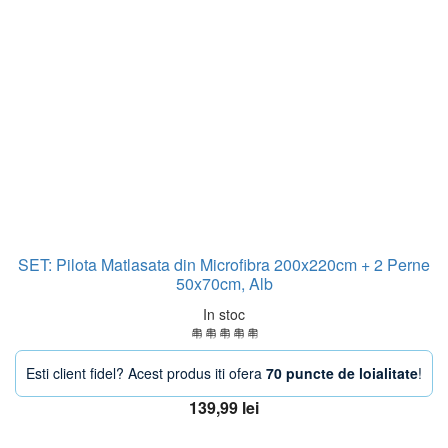
SET: Pilota Matlasata din Microfibra 200x220cm + 2 Perne
50x70cm, Alb
In stoc
Esti client fidel? Acest produs iti ofera
70 puncte de loialitate
!
139,99
lei
Adaugă în coș