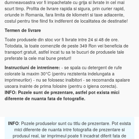
dumneavoastra vor fi impachetate cu grija si livrate in cel mai
scurt timp. Profita de livrare rapida si sigura, prin curier rapid,
oriunde in Romania, fara limita de kilometri si taxe adiacente,
costul pentru tine fiind fix indiferent de localitatea de destinatie!
Termen de livrare
Toate produsele din stoc vor fi livrate intre 24 si 48 de ore.
Totodata, la toate comenzile de peste 349 Ron vei beneficia de
transport gratuit, astfel incat tu sa te bucuri de produsele tale
preferate la cele mai bune preturi!
Instructiuni de intretinere:
- se spala cu detergent de rufe
colorate la maxim 30°C (pentru rezistenta indelungata a
imprimeurilor) - nu se folosesc inalbitori - se recomanda spalare
usoara inainte de prima folosire (pentru o igiena corecta).
INFO:
Pozele sunt de prezentare, astfel pot exista mici
diferente de nuanta fata de fotografie.
INFO
: Pozele produselor sunt cu titlu de prezentare. Pot exista
mici diferente de nuanta intre fotografia de prezentare si
produsul real, iar imprimeul poate fi incadrat diferit fata de