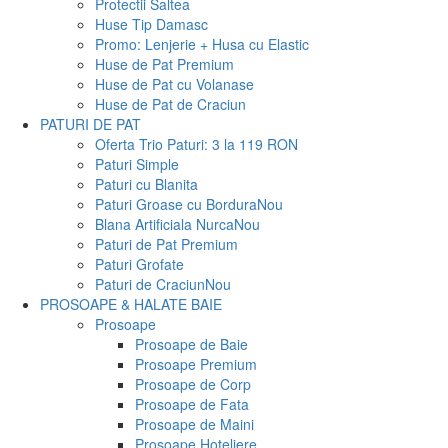
Protectii Saltea
Huse Tip Damasc
Promo: Lenjerie + Husa cu Elastic
Huse de Pat Premium
Huse de Pat cu Volanase
Huse de Pat de Craciun
PATURI DE PAT
Oferta Trio Paturi: 3 la 119 RON
Paturi Simple
Paturi cu Blanita
Paturi Groase cu Bordura
Nou
Blana Artificiala Nurca
Nou
Paturi de Pat Premium
Paturi Grofate
Paturi de Craciun
Nou
PROSOAPE & HALATE BAIE
Prosoape
Prosoape de Baie
Prosoape Premium
Prosoape de Corp
Prosoape de Fata
Prosoape de Maini
Prosoape Hoteliere