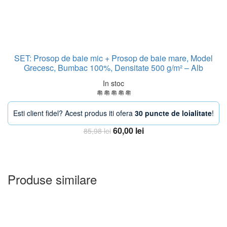
SET: Prosop de baie mic + Prosop de baie mare, Model
Grecesc, Bumbac 100%, Densitate 500 g/m² – Alb
In stoc
Esti client fidel? Acest produs iti ofera
30 puncte de loialitate
!
Prețul
Prețul
60,00
lei
85,98
lei
inițial
curent
Adauga in Cos
a
este:
fost:
60,00 lei.
85,98 lei.
Produse similare
-20%