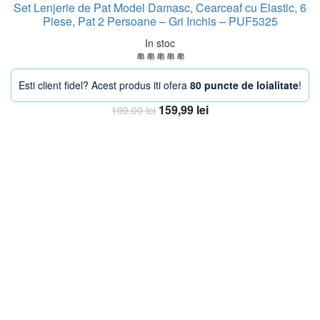
Set Lenjerie de Pat Model Damasc, Cearceaf cu Elastic, 6
Piese, Pat 2 Persoane – Gri Inchis – PUF5325
In stoc
Esti client fidel? Acest produs iti ofera
80 puncte de loialitate
!
Prețul
Prețul
159,99
lei
199,00
lei
inițial
curent
Adaugă în coș
a
este:
fost:
159,99 lei.
199,00 lei.
-13%