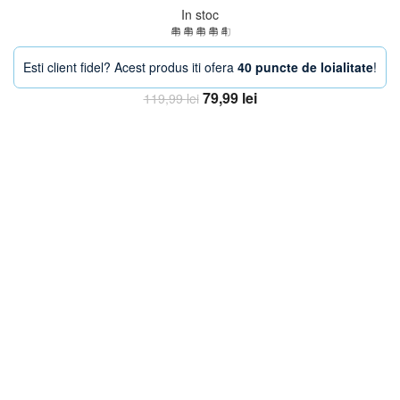
In stoc
Esti client fidel? Acest produs iti ofera
40 puncte de loialitate
!
Prețul
Prețul
79,99
lei
119,99
lei
inițial
curent
Adaugă în coș
a
este:
fost:
79,99 lei.
119,99 lei.