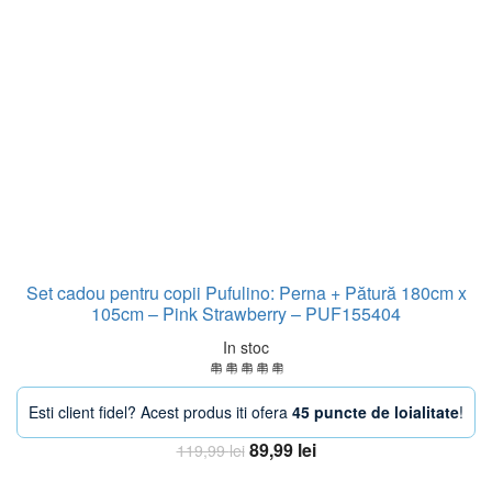
Set cadou pentru copii Pufulino: Perna + Pătură 180cm x
105cm – Pink Strawberry – PUF155404
In stoc
Esti client fidel? Acest produs iti ofera
45 puncte de loialitate
!
Prețul
Prețul
89,99
lei
119,99
lei
inițial
curent
Adaugă în coș