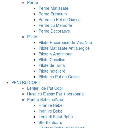
Perne
Perne Matlasate
Perne Premium
Perne cu Puf de Gasca
Perne cu Memorie
Perne Decorative
Pilote
Pilote Racoroase de Vara
Nou
Pilote Matlasate Antialergice
Pilote 4 Anotimpuri
Pilote Cocolino
Pilote de Iarna
Pilote hoteliere
Pilote cu Puf de Gasca
PENTRU COPII
Lenjerii de Pat Copii
Huse cu Elastic Pat 1 persoana
Pentru Bebelusi
Nou
Hranire Bebe
Ingrijire Bebe
Lenjerii Patut Bebe
Sterilizatoare