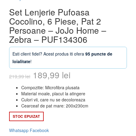
Set Lenjerie Pufoasa
Cocolino, 6 Piese, Pat 2
Persoane – JoJo Home –
Zebra – PUF134306
Esti client fidel? Acest produs iti ofera
95 puncte de
loialitate
!
Prețul
Prețul
189,99
lei
219,99
lei
inițial
curent
Compozitie: Microfibra plusata
Material moale, placut la atingere
a
este:
Culori vii, care nu se decoloreaza
Cearceaf de pat mare: 200x230cm
fost:
189,99 lei.
STOC EPUIZAT
219,99 lei.
Whatsapp
Facebook