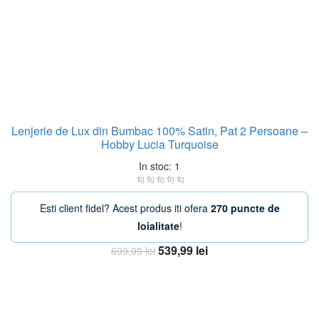
Lenjerie de Lux din Bumbac 100% Satin, Pat 2 Persoane –
Hobby Lucia Turquoise
In stoc: 1
Esti client fidel? Acest produs iti ofera
270 puncte de
loialitate
!
Prețul
Prețul
539,99
lei
699,99
lei
inițial
curent
Adaugă în coș
a
este:
fost:
539,99 lei.
699,99 lei.