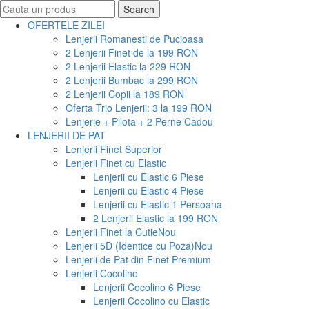
Search
Search
for:
OFERTELE ZILEI
Lenjerii Romanesti de Pucioasa
2 Lenjerii Finet de la 199 RON
2 Lenjerii Elastic la 229 RON
2 Lenjerii Bumbac la 299 RON
2 Lenjerii Copii la 189 RON
Oferta Trio Lenjerii: 3 la 199 RON
Lenjerie + Pilota + 2 Perne Cadou
LENJERII DE PAT
Lenjerii Finet Superior
Lenjerii Finet cu Elastic
Lenjerii cu Elastic 6 Piese
Lenjerii cu Elastic 4 Piese
Lenjerii cu Elastic 1 Persoana
2 Lenjerii Elastic la 199 RON
Lenjerii Finet la Cutie
Nou
Lenjerii 5D (Identice cu Poza)
Nou
Lenjerii de Pat din Finet Premium
Lenjerii Cocolino
Lenjerii Cocolino 6 Piese
Lenjerii Cocolino cu Elastic