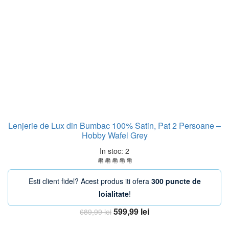
Lenjerie de Lux din Bumbac 100% Satin, Pat 2 Persoane –
Hobby Wafel Grey
In stoc: 2
Esti client fidel? Acest produs iti ofera
300 puncte de
loialitate
!
Prețul
Prețul
599,99
lei
689,99
lei
inițial
curent