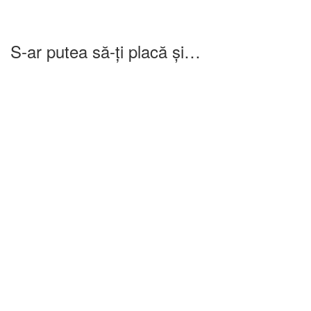
S-ar putea să-ți placă și…
-25%