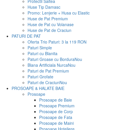
Protectii Saltea
Huse Tip Damasc
Promo: Lenjerie + Husa cu Elastic
Huse de Pat Premium
Huse de Pat cu Volanase
Huse de Pat de Craciun
PATURI DE PAT
Oferta Trio Paturi: 3 la 119 RON
Paturi Simple
Paturi cu Blanita
Paturi Groase cu Bordura
Nou
Blana Artificiala Nurca
Nou
Paturi de Pat Premium
Paturi Grofate
Paturi de Craciun
Nou
PROSOAPE & HALATE BAIE
Prosoape
Prosoape de Baie
Prosoape Premium
Prosoape de Corp
Prosoape de Fata
Prosoape de Maini
Prosoape Hoteliere