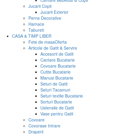
Cantare Bebelusi si Copii
Jucarii Copii
Jucarii Exterior
Perne Decorative
Hamace
Tabureti
CASA & TIMP LIBER
Fete de masa
Oferta
Articole de Gatit & Servire
Accesorii de Gatit
Cantare Bucatarie
Covoare Bucatarie
Cutite Bucatarie
Manusi Bucatarie
Seturi de Gatit
Seturi Tacamuri
Seturi textile Bucatarie
Sorturi Bucatarie
Ustensile de Gatit
Vase pentru Gatit
Covoare
Covorase Intrare
Draperii