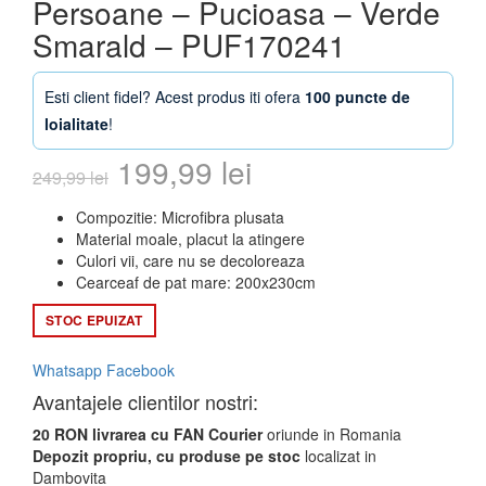
Persoane – Pucioasa – Verde
Smarald – PUF170241
Esti client fidel? Acest produs iti ofera
100 puncte de
loialitate
!
Prețul
Prețul
199,99
lei
249,99
lei
inițial
curent
Compozitie: Microfibra plusata
Material moale, placut la atingere
a
este:
Culori vii, care nu se decoloreaza
Cearceaf de pat mare: 200x230cm
fost:
199,99 lei.
STOC EPUIZAT
249,99 lei.
Whatsapp
Facebook
Avantajele clientilor nostri:
20 RON livrarea cu FAN Courier
oriunde in Romania
Depozit propriu, cu produse pe stoc
localizat in
Dambovita