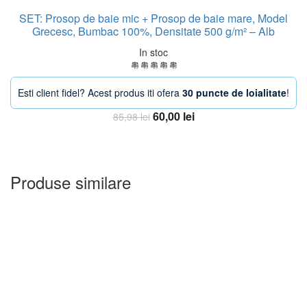
SET: Prosop de baie mic + Prosop de baie mare, Model
Grecesc, Bumbac 100%, Densitate 500 g/m² – Alb
In stoc
Esti client fidel? Acest produs iti ofera
30 puncte de loialitate
!
Prețul
Prețul
60,00
lei
85,98
lei
inițial
curent
Adauga in Cos
a
este:
fost:
60,00 lei.
85,98 lei.
Produse similare
-23%