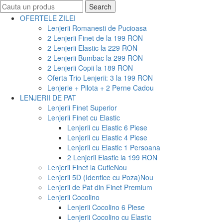
Search
Search
for:
OFERTELE ZILEI
Lenjerii Romanesti de Pucioasa
2 Lenjerii Finet de la 199 RON
2 Lenjerii Elastic la 229 RON
2 Lenjerii Bumbac la 299 RON
2 Lenjerii Copii la 189 RON
Oferta Trio Lenjerii: 3 la 199 RON
Lenjerie + Pilota + 2 Perne Cadou
LENJERII DE PAT
Lenjerii Finet Superior
Lenjerii Finet cu Elastic
Lenjerii cu Elastic 6 Piese
Lenjerii cu Elastic 4 Piese
Lenjerii cu Elastic 1 Persoana
2 Lenjerii Elastic la 199 RON
Lenjerii Finet la Cutie
Nou
Lenjerii 5D (Identice cu Poza)
Nou
Lenjerii de Pat din Finet Premium
Lenjerii Cocolino
Lenjerii Cocolino 6 Piese
Lenjerii Cocolino cu Elastic