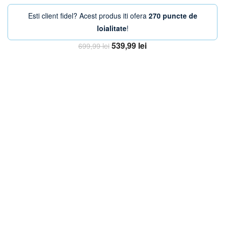
Esti client fidel? Acest produs iti ofera
270 puncte de
loialitate
!
Prețul
Prețul
539,99
lei
699,99
lei
inițial
curent
Adaugă în coș
a
este:
fost:
539,99 lei.
699,99 lei.
-13%