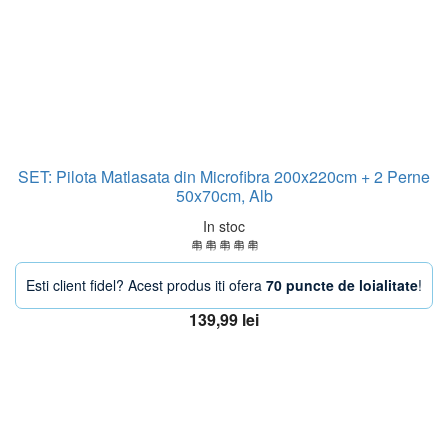
SET: Pilota Matlasata din Microfibra 200x220cm + 2 Perne
50x70cm, Alb
In stoc
Esti client fidel? Acest produs iti ofera
70 puncte de loialitate
!
139,99
lei
Adaugă în coș
OFERTA