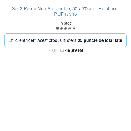
Set 2 Perne Non Alergenice, 50 x 70cm – Pufulino –
PUF47346
In stoc
Esti client fidel? Acest produs iti ofera
25 puncte de loialitate
!
Prețul
Prețul
49,99
lei
79,99
lei
inițial
curent
Adaugă în coș
a
este:
fost:
49,99 lei.
79,99 lei.
-33%