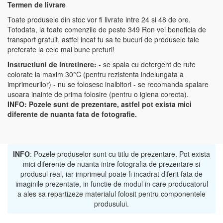
Termen de livrare
Toate produsele din stoc vor fi livrate intre 24 si 48 de ore.
Totodata, la toate comenzile de peste 349 Ron vei beneficia de
transport gratuit, astfel incat tu sa te bucuri de produsele tale
preferate la cele mai bune preturi!
Instructiuni de intretinere:
- se spala cu detergent de rufe
colorate la maxim 30°C (pentru rezistenta indelungata a
imprimeurilor) - nu se folosesc inalbitori - se recomanda spalare
usoara inainte de prima folosire (pentru o igiena corecta).
INFO:
Pozele sunt de prezentare, astfel pot exista mici
diferente de nuanta fata de fotografie.
INFO
: Pozele produselor sunt cu titlu de prezentare. Pot exista
mici diferente de nuanta intre fotografia de prezentare si
produsul real, iar imprimeul poate fi incadrat diferit fata de
imaginile prezentate, in functie de modul in care producatorul
a ales sa repartizeze materialul folosit pentru componentele
produsului.