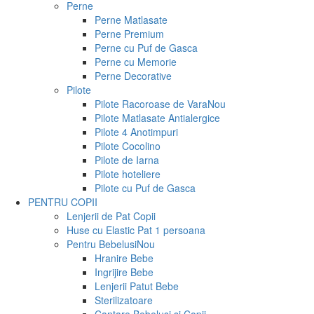
Perne
Perne Matlasate
Perne Premium
Perne cu Puf de Gasca
Perne cu Memorie
Perne Decorative
Pilote
Pilote Racoroase de Vara
Nou
Pilote Matlasate Antialergice
Pilote 4 Anotimpuri
Pilote Cocolino
Pilote de Iarna
Pilote hoteliere
Pilote cu Puf de Gasca
PENTRU COPII
Lenjerii de Pat Copii
Huse cu Elastic Pat 1 persoana
Pentru Bebelusi
Nou
Hranire Bebe
Ingrijire Bebe
Lenjerii Patut Bebe
Sterilizatoare