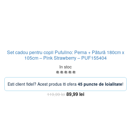
Set cadou pentru copii Pufulino: Perna + Pătură 180cm x
105cm – Pink Strawberry – PUF155404
In stoc
Esti client fidel? Acest produs iti ofera
45 puncte de loialitate
!
Prețul
Prețul
89,99
lei
119,99
lei
inițial
curent
Adaugă în coș
a
este:
fost:
89,99 lei.
119,99 lei.
-38%