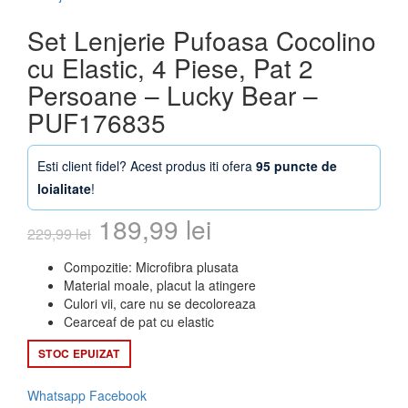
Set Lenjerie Pufoasa Cocolino
cu Elastic, 4 Piese, Pat 2
Persoane – Lucky Bear –
PUF176835
Esti client fidel? Acest produs iti ofera
95 puncte de
loialitate
!
Prețul
Prețul
189,99
lei
229,99
lei
inițial
curent
Compozitie: Microfibra plusata
Material moale, placut la atingere
a
este:
Culori vii, care nu se decoloreaza
Cearceaf de pat cu elastic
fost:
189,99 lei.
STOC EPUIZAT
229,99 lei.
Whatsapp
Facebook