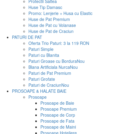
Protectii Saltea
Huse Tip Damasc
Promo: Lenjerie + Husa cu Elastic
Huse de Pat Premium
Huse de Pat cu Volanase
Huse de Pat de Craciun
PATURI DE PAT
Oferta Trio Paturi: 3 la 119 RON
Paturi Simple
Paturi cu Blanita
Paturi Groase cu Bordura
Nou
Blana Artificiala Nurca
Nou
Paturi de Pat Premium
Paturi Grofate
Paturi de Craciun
Nou
PROSOAPE & HALATE BAIE
Prosoape
Prosoape de Baie
Prosoape Premium
Prosoape de Corp
Prosoape de Fata
Prosoape de Maini
Prosoape Hoteliere