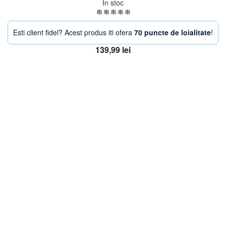
In stoc
Esti client fidel? Acest produs iti ofera
70 puncte de loialitate
!
139,99
lei
Adaugă în coș
OFERTA