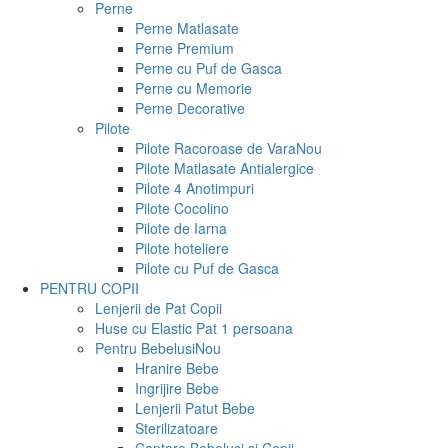
Perne
Perne Matlasate
Perne Premium
Perne cu Puf de Gasca
Perne cu Memorie
Perne Decorative
Pilote
Pilote Racoroase de Vara
Nou
Pilote Matlasate Antialergice
Pilote 4 Anotimpuri
Pilote Cocolino
Pilote de Iarna
Pilote hoteliere
Pilote cu Puf de Gasca
PENTRU COPII
Lenjerii de Pat Copii
Huse cu Elastic Pat 1 persoana
Pentru Bebelusi
Nou
Hranire Bebe
Ingrijire Bebe
Lenjerii Patut Bebe
Sterilizatoare