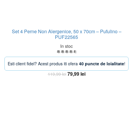
Set 4 Perne Non Alergenice, 50 x 70cm – Pufulino –
PUF22565
In stoc
Esti client fidel? Acest produs iti ofera
40 puncte de loialitate
!
Prețul
Prețul
79,99
lei
119,99
lei
inițial
curent
Adaugă în coș
a
este:
fost:
79,99 lei.
119,99 lei.