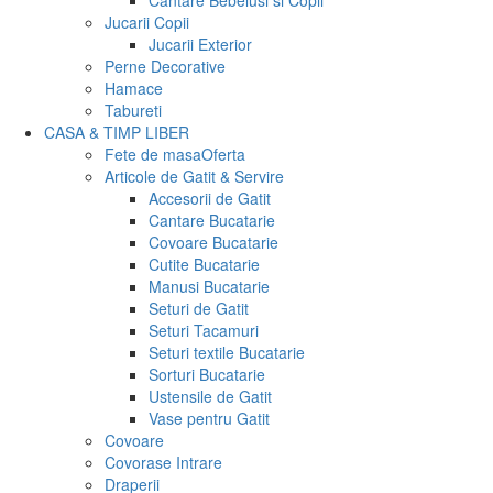
Cantare Bebelusi si Copii
Jucarii Copii
Jucarii Exterior
Perne Decorative
Hamace
Tabureti
CASA & TIMP LIBER
Fete de masa
Oferta
Articole de Gatit & Servire
Accesorii de Gatit
Cantare Bucatarie
Covoare Bucatarie
Cutite Bucatarie
Manusi Bucatarie
Seturi de Gatit
Seturi Tacamuri
Seturi textile Bucatarie
Sorturi Bucatarie
Ustensile de Gatit
Vase pentru Gatit
Covoare
Covorase Intrare
Draperii