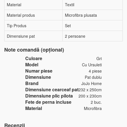
Material
Textil
Material produs
Microfibra plusata
Tip Produs
Set
Dimensiune pat
2 persoane
Note comandă (opțional)
Culoare
Gri
Model
Cu Ursuleti
Numar piese
4 piese
Dimensiune
Pat dublu
Brand
JoJo Home
Dimensiune cearceaf pat
232 x 250cm
Dimensiune plic pilota
200 x 230cm
Fete de perna incluse
2 buc.
Material
Microfibra
Recenzii