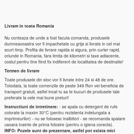
Livram in toata Romania
Nu conteaza de unde a fost facuta comanda, produsele
dumneavoastra vor fi impachetate cu grija si livrate in cel mai
scurt timp. Profita de livrare rapida si sigura, prin curier rapid,
oriunde in Romania, fara limita de kilometri si taxe adiacente,
costul pentru tine fiind fix indiferent de localitatea de destinatie!
Termen de livrare
Toate produsele din stoc vor fi livrate intre 24 si 48 de ore.
Totodata, la toate comenzile de peste 349 Ron vei beneficia de
transport gratuit, astfel incat tu sa te bucuri de produsele tale
preferate la cele mai bune preturi!
Instructiuni de intretinere:
- se spala cu detergent de rufe
colorate la maxim 30°C (pentru rezistenta indelungata a
imprimeurilor) - nu se folosesc inalbitori - se recomanda spalare
usoara inainte de prima folosire (pentru o igiena corecta).
INFO:
Pozele sunt de prezentare, astfel pot exista mici