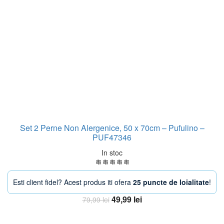
Set 2 Perne Non Alergenice, 50 x 70cm – Pufulino –
PUF47346
In stoc
Esti client fidel? Acest produs iti ofera
25 puncte de loialitate
!
Prețul
Prețul
49,99
lei
79,99
lei
inițial
curent
Adaugă în coș
a
este: