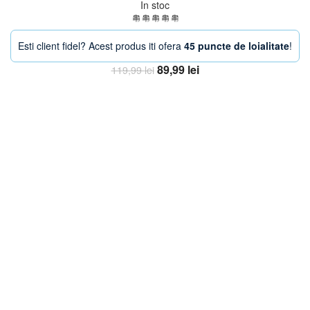
In stoc
Esti client fidel? Acest produs iti ofera
45 puncte de loialitate
!
Prețul
Prețul
89,99
lei
119,99
lei
inițial
curent
Adaugă în coș
a
este:
fost:
89,99 lei.
119,99 lei.
-38%