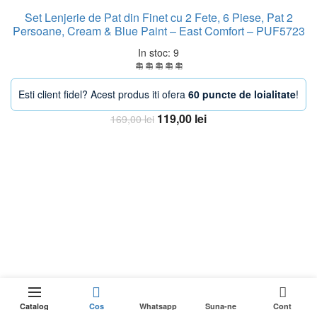
Set Lenjerie de Pat din Finet cu 2 Fete, 6 Piese, Pat 2
Persoane, Cream & Blue Paint – East Comfort – PUF5723
In stoc: 9
Esti client fidel? Acest produs iti ofera
60 puncte de loialitate
!
Prețul
Prețul
119,00
lei
169,00
lei
inițial
curent
Adaugă în coș
a
este:
fost:
119,00 lei.
169,00 lei.
-24%
229,99
lei
0
Stoc epuizat
Prețul
189,99
lei
Catalog
Cos
Whatsapp
Suna-ne
Cont
inițial
Prețul