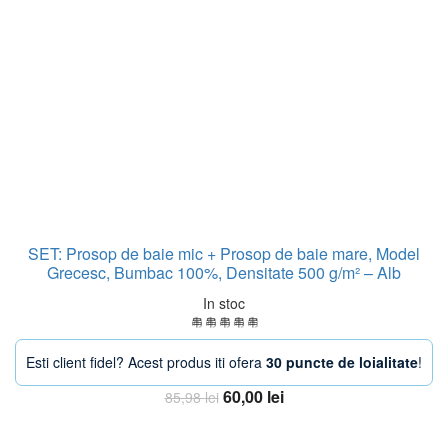
SET: Prosop de baie mic + Prosop de baie mare, Model
Grecesc, Bumbac 100%, Densitate 500 g/m² – Alb
In stoc
Esti client fidel? Acest produs iti ofera
30 puncte de loialitate
!
Prețul
Prețul
60,00
lei
85,98
lei
inițial
curent
Adauga in Cos
a
este: