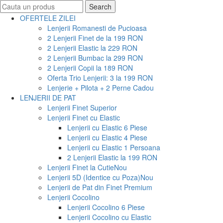
Search
Search
for:
OFERTELE ZILEI
Lenjerii Romanesti de Pucioasa
2 Lenjerii Finet de la 199 RON
2 Lenjerii Elastic la 229 RON
2 Lenjerii Bumbac la 299 RON
2 Lenjerii Copii la 189 RON
Oferta Trio Lenjerii: 3 la 199 RON
Lenjerie + Pilota + 2 Perne Cadou
LENJERII DE PAT
Lenjerii Finet Superior
Lenjerii Finet cu Elastic
Lenjerii cu Elastic 6 Piese
Lenjerii cu Elastic 4 Piese
Lenjerii cu Elastic 1 Persoana
2 Lenjerii Elastic la 199 RON
Lenjerii Finet la Cutie
Nou
Lenjerii 5D (Identice cu Poza)
Nou
Lenjerii de Pat din Finet Premium
Lenjerii Cocolino
Lenjerii Cocolino 6 Piese
Lenjerii Cocolino cu Elastic