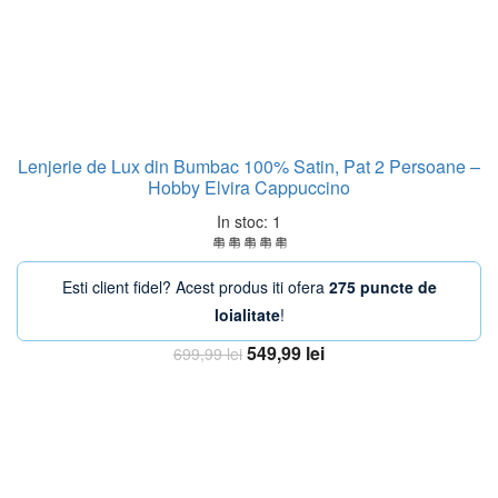
Lenjerie de Lux din Bumbac 100% Satin, Pat 2 Persoane –
Hobby Elvira Cappuccino
In stoc: 1
Esti client fidel? Acest produs iti ofera
275 puncte de
loialitate
!
Prețul
Prețul
549,99
lei
699,99
lei
inițial
curent
Adaugă în coș
a
este:
fost:
549,99 lei.
699,99 lei.
-30%