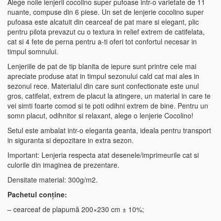
Alege noile lenjerii cocolino super pufoase intr-o varietate de 11
nuante, compuse din 6 piese. Un set de lenjerie cocolino super
pufoasa este alcatuit din cearceaf de pat mare si elegant, plic
pentru pilota prevazut cu o textura in relief extrem de catifelata,
cat si 4 fete de perna pentru a-ti oferi tot confortul necesar in
timpul somnului.
Lenjeriile de pat de tip blanita de iepure sunt printre cele mai
apreciate produse atat in timpul sezonului cald cat mai ales in
sezonul rece. Materialul din care sunt confectionate este unul
gros, catifelat, extrem de placut la atingere, un material in care te
vei simti foarte comod si te poti odihni extrem de bine. Pentru un
somn placut, odihnitor si relaxant, alege o lenjerie Cocolino!
Setul este ambalat intr-o eleganta geanta, ideala pentru transport
in siguranta si depozitare in extra sezon.
Important: Lenjeria respecta atat desenele/imprimeurile cat si
culorile din imaginea de prezentare.
Densitate material: 300g/m2.
Pachetul conține:
– cearceaf de plapumă 200×230 cm ± 10%;