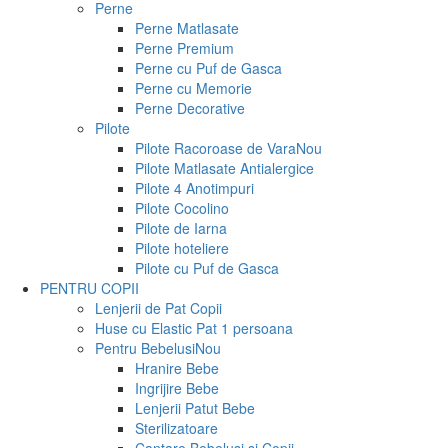
Perne
Perne Matlasate
Perne Premium
Perne cu Puf de Gasca
Perne cu Memorie
Perne Decorative
Pilote
Pilote Racoroase de Vara
Nou
Pilote Matlasate Antialergice
Pilote 4 Anotimpuri
Pilote Cocolino
Pilote de Iarna
Pilote hoteliere
Pilote cu Puf de Gasca
PENTRU COPII
Lenjerii de Pat Copii
Huse cu Elastic Pat 1 persoana
Pentru Bebelusi
Nou
Hranire Bebe
Ingrijire Bebe
Lenjerii Patut Bebe
Sterilizatoare