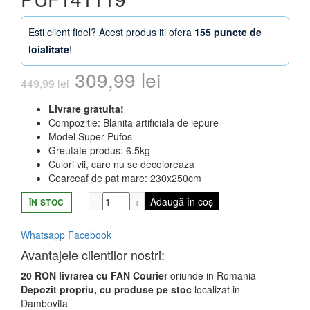
Esti client fidel? Acest produs iti ofera
155 puncte de
loialitate
!
Prețul
Prețul
309,99
lei
449,99
lei
inițial
curent
Livrare gratuita!
Compozitie: Blanita artificiala de iepure
a
este:
Model Super Pufos
Greutate produs: 6.5kg
fost:
309,99 lei.
Culori vii, care nu se decoloreaza
Cearceaf de pat mare: 230x250cm
449,99 lei.
Cantitate Set Lenjerie Super Pufoasa din 
Adaugă în coș
ÎN STOC
Whatsapp
Facebook
Avantajele clientilor nostri:
20 RON livrarea cu FAN Courier
oriunde in Romania
Depozit propriu, cu produse pe stoc
localizat in
Dambovita