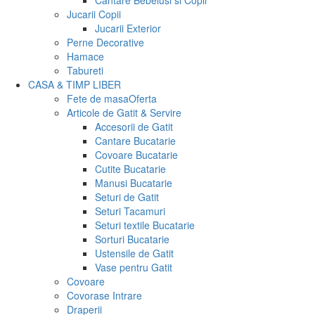
Cantare Bebelusi si Copii
Jucarii Copii
Jucarii Exterior
Perne Decorative
Hamace
Tabureti
CASA & TIMP LIBER
Fete de masa
Oferta
Articole de Gatit & Servire
Accesorii de Gatit
Cantare Bucatarie
Covoare Bucatarie
Cutite Bucatarie
Manusi Bucatarie
Seturi de Gatit
Seturi Tacamuri
Seturi textile Bucatarie
Sorturi Bucatarie
Ustensile de Gatit
Vase pentru Gatit
Covoare
Covorase Intrare
Draperii