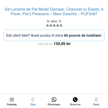
Set Lenjerie de Pat Model Damasc, Cearceaf cu Elastic, 6
Piese, Pat 2 Persoane – Maro Deschis – PUF3087
In stoc: 9
Esti client fidel? Acest produs iti ofera
80 puncte de loialitate
!
Prețul
Prețul
159,99
lei
199,00
lei
inițial
curent
Adaugă în coș
a
este:
fost:
159,99 lei.
199,00 lei.
-24%
0
ÎN
Cantitate Set Lenjerie Super Pufoasa din Blanit
Adaugă în coș
rețul
STOC
Catalog
Cos
Whatsapp
Suna-ne
Cont