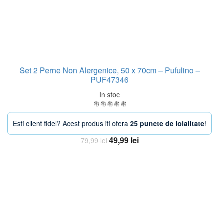
Set 2 Perne Non Alergenice, 50 x 70cm – Pufulino –
PUF47346
In stoc
Esti client fidel? Acest produs iti ofera
25 puncte de loialitate
!
Prețul
Prețul
49,99
lei
79,99
lei
inițial
curent
Adaugă în coș
a
este:
fost:
49,99 lei.
79,99 lei.
-33%