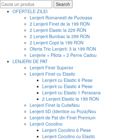
Search
Search
for:
OFERTELE ZILEI
Lenjerii Romanesti de Pucioasa
2 Lenjerii Finet de la 199 RON
2 Lenjerii Elastic la 229 RON
2 Lenjerii Bumbac la 299 RON
2 Lenjerii Copii la 189 RON
Oferta Trio Lenjerii: 3 la 199 RON
Lenjerie + Pilota + 2 Perne Cadou
LENJERII DE PAT
Lenjerii Finet Superior
Lenjerii Finet cu Elastic
Lenjerii cu Elastic 6 Piese
Lenjerii cu Elastic 4 Piese
Lenjerii cu Elastic 1 Persoana
2 Lenjerii Elastic la 199 RON
Lenjerii Finet la Cutie
Nou
Lenjerii 5D (Identice cu Poza)
Nou
Lenjerii de Pat din Finet Premium
Lenjerii Cocolino
Lenjerii Cocolino 6 Piese
Lenjerii Cocolino cu Elastic