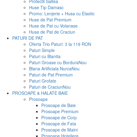
Protectii Saltea
Huse Tip Damasc
Promo: Lenjerie + Husa cu Elastic
Huse de Pat Premium
Huse de Pat cu Volanase
Huse de Pat de Craciun
PATURI DE PAT
Oferta Trio Paturi: 3 la 119 RON
Paturi Simple
Paturi cu Blanita
Paturi Groase cu Bordura
Nou
Blana Artificiala Nurca
Nou
Paturi de Pat Premium
Paturi Grofate
Paturi de Craciun
Nou
PROSOAPE & HALATE BAIE
Prosoape
Prosoape de Baie
Prosoape Premium
Prosoape de Corp
Prosoape de Fata
Prosoape de Maini
Prosoape Hoteliere