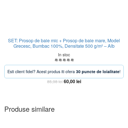
SET: Prosop de baie mic + Prosop de baie mare, Model
Grecesc, Bumbac 100%, Densitate 500 g/m² – Alb
In stoc
Esti client fidel? Acest produs iti ofera
30 puncte de loialitate
!
Prețul
Prețul
60,00
lei
85,98
lei
inițial
curent
Adauga in Cos
a
este:
fost:
60,00 lei.
85,98 lei.
Produse similare
-20%