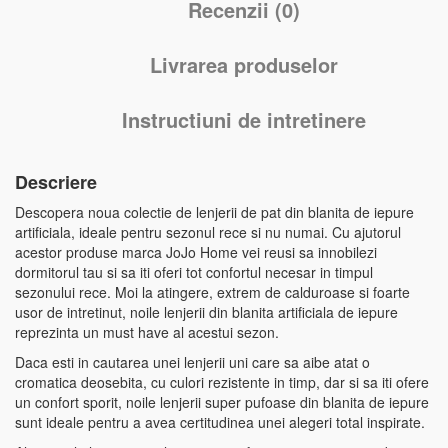
Recenzii (0)
Livrarea produselor
Instructiuni de intretinere
Descriere
Descopera noua colectie de lenjerii de pat din blanita de iepure
artificiala, ideale pentru sezonul rece si nu numai. Cu ajutorul
acestor produse marca JoJo Home vei reusi sa innobilezi
dormitorul tau si sa iti oferi tot confortul necesar in timpul
sezonului rece. Moi la atingere, extrem de calduroase si foarte
usor de intretinut, noile lenjerii din blanita artificiala de iepure
reprezinta un must have al acestui sezon.
Daca esti in cautarea unei lenjerii uni care sa aibe atat o
cromatica deosebita, cu culori rezistente in timp, dar si sa iti ofere
un confort sporit, noile lenjerii super pufoase din blanita de iepure
sunt ideale pentru a avea certitudinea unei alegeri total inspirate.