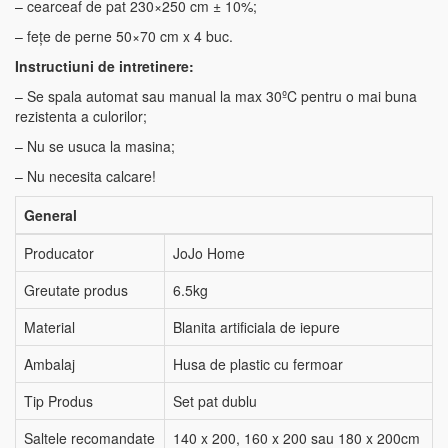
– cearceaf de pat 230×250 cm ± 10%;
– fețe de perne 50×70 cm x 4 buc.
Instructiuni de intretinere:
– Se spala automat sau manual la max 30ºC pentru o mai buna
rezistenta a culorilor;
– Nu se usuca la masina;
– Nu necesita calcare!
General
Producator
JoJo Home
Greutate produs
6.5kg
Material
Blanita artificiala de iepure
Ambalaj
Husa de plastic cu fermoar
Tip Produs
Set pat dublu
Saltele recomandate
140 x 200, 160 x 200 sau 180 x 200cm