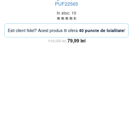
PUF22565
In stoc: 10
Esti client fidel? Acest produs iti ofera
40 puncte de loialitate
!
Prețul
Prețul
79,99
lei
119,99
lei
inițial
curent
Adaugă în coș
a
este:
fost:
79,99 lei.
119,99 lei.