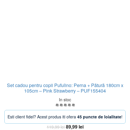
Set cadou pentru copii Pufulino: Perna + Pătură 180cm x
105cm – Pink Strawberry – PUF155404
In stoc
Esti client fidel? Acest produs iti ofera
45 puncte de loialitate
!
Prețul
Prețul
89,99
lei
119,99
lei