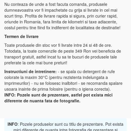
Nu conteaza de unde a fost facuta comanda, produsele
dumneavoastra vor fi impachetate cu grija si livrate in cel mai
scurt timp. Profita de livrare rapida si sigura, prin curier rapid,
oriunde in Romania, fara limita de kilometri si taxe adiacente,
costul pentru tine fiind fix indiferent de localitatea de destinatie!
Termen de livrare
Toate produsele din stoc vor fi livrate intre 24 si 48 de ore.
Totodata, la toate comenzile de peste 349 Ron vei beneficia de
transport gratuit, astfel incat tu sa te bucuri de produsele tale
preferate la cele mai bune preturi!
Instructiuni de intretinere:
- se spala cu detergent de rufe
colorate la maxim 30°C (pentru rezistenta indelungata a
imprimeurilor) - nu se folosesc inalbitori - se recomanda spalare
usoara inainte de prima folosire (pentru o igiena corecta).
INFO:
Pozele sunt de prezentare, astfel pot exista mici
diferente de nuanta fata de fotografie.
INFO
: Pozele produselor sunt cu titlu de prezentare. Pot exista
mici diferente de nuanta intre fotografia de prezentare si