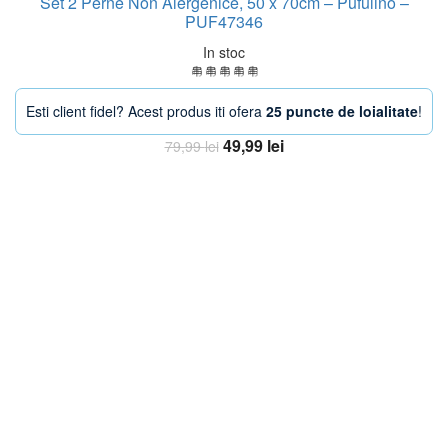
Set 2 Perne Non Alergenice, 50 x 70cm – Pufulino –
PUF47346
In stoc
Esti client fidel? Acest produs iti ofera
25 puncte de loialitate
!
Prețul
Prețul
49,99
lei
79,99
lei
inițial
curent
Adaugă în coș
a
este:
fost:
49,99 lei.
79,99 lei.
-33%