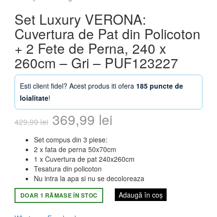
Set Luxury VERONA:
Cuvertura de Pat din Policoton
+ 2 Fete de Perna, 240 x
260cm – Gri – PUF123227
Esti client fidel? Acest produs iti ofera
185 puncte de
loialitate
!
Prețul
Prețul
369,99
lei
429,99
lei
inițial
curent
Set compus din 3 piese:
2 x fata de perna 50x70cm
a
este:
1 x Cuvertura de pat 240x260cm
Tesatura din policoton
fost:
369,99 lei.
Nu intra la apa si nu se decoloreaza
429,99 lei.
Adaugă în coș
DOAR 1 RĂMASE ÎN STOC