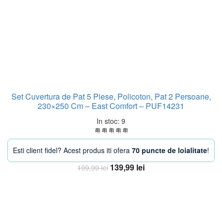
Set Cuvertura de Pat 5 Piese, Policoton, Pat 2 Persoane,
230×250 Cm – East Comfort – PUF14231
In stoc: 9
Esti client fidel? Acest produs iti ofera
70 puncte de loialitate
!
Prețul
Prețul
139,99
lei
199,99
lei
inițial
curent
Adaugă în coș
a
este:
fost:
139,99 lei.
199,99 lei.
-25%