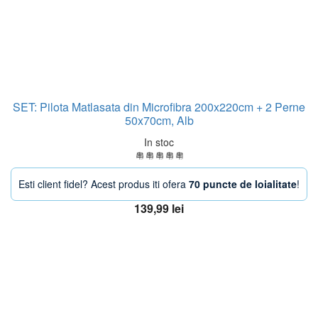
SET: Pilota Matlasata din Microfibra 200x220cm + 2 Perne
50x70cm, Alb
In stoc
Esti client fidel? Acest produs iti ofera
70 puncte de loialitate
!
139,99
lei
Adaugă în coș
OFERTA