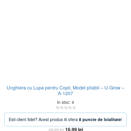
Unghiera cu Lupa pentru Copii, Model pliabil – U-Grow –
A-1207
In stoc: 4
Esti client fidel? Acest produs iti ofera
8 puncte de loialitate
!
Prețul
Prețul
16,99
lei
18,99
lei