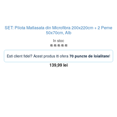
SET: Pilota Matlasata din Microfibra 200x220cm + 2 Perne
50x70cm, Alb
In stoc
Esti client fidel? Acest produs iti ofera
70 puncte de loialitate
!
139,99
lei
Adaugă în coș
OFERTA