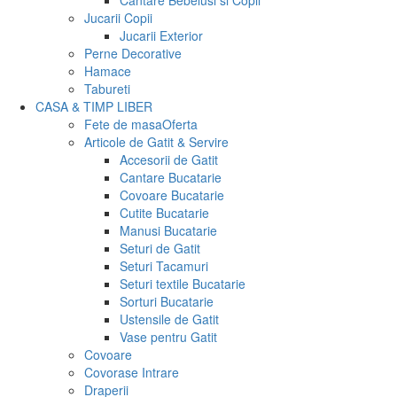
Cantare Bebelusi si Copii
Jucarii Copii
Jucarii Exterior
Perne Decorative
Hamace
Tabureti
CASA & TIMP LIBER
Fete de masa
Oferta
Articole de Gatit & Servire
Accesorii de Gatit
Cantare Bucatarie
Covoare Bucatarie
Cutite Bucatarie
Manusi Bucatarie
Seturi de Gatit
Seturi Tacamuri
Seturi textile Bucatarie
Sorturi Bucatarie
Ustensile de Gatit
Vase pentru Gatit
Covoare
Covorase Intrare
Draperii