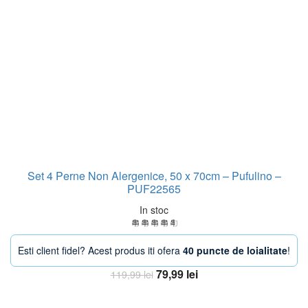
Set 4 Perne Non Alergenice, 50 x 70cm – Pufulino –
PUF22565
In stoc
Esti client fidel? Acest produs iti ofera
40 puncte de loialitate
!
Prețul
Prețul
79,99
lei
119,99
lei
inițial
curent
Adaugă în coș
a
este: