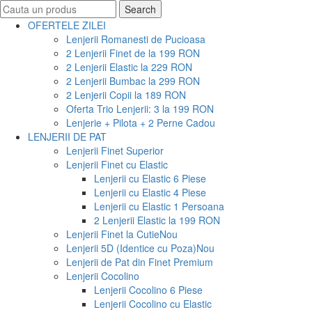
Search
Search
for:
OFERTELE ZILEI
Lenjerii Romanesti de Pucioasa
2 Lenjerii Finet de la 199 RON
2 Lenjerii Elastic la 229 RON
2 Lenjerii Bumbac la 299 RON
2 Lenjerii Copii la 189 RON
Oferta Trio Lenjerii: 3 la 199 RON
Lenjerie + Pilota + 2 Perne Cadou
LENJERII DE PAT
Lenjerii Finet Superior
Lenjerii Finet cu Elastic
Lenjerii cu Elastic 6 Piese
Lenjerii cu Elastic 4 Piese
Lenjerii cu Elastic 1 Persoana
2 Lenjerii Elastic la 199 RON
Lenjerii Finet la Cutie
Nou
Lenjerii 5D (Identice cu Poza)
Nou
Lenjerii de Pat din Finet Premium
Lenjerii Cocolino
Lenjerii Cocolino 6 Piese
Lenjerii Cocolino cu Elastic