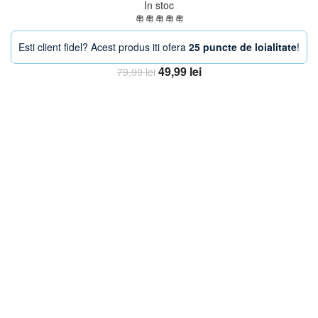
In stoc
Esti client fidel? Acest produs iti ofera
25 puncte de loialitate
!
Prețul
Prețul
49,99
lei
79,99
lei
inițial
curent
Adaugă în coș
a
este:
fost:
49,99 lei.
79,99 lei.
-33%