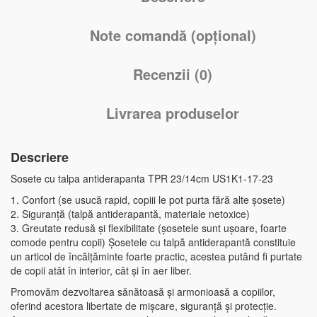
Note comandă (opțional)
Recenzii (0)
Livrarea produselor
Descriere
Sosete cu talpa antiderapanta TPR 23/14cm US1K1-17-23
1. Confort (se usucă rapid, copiii le pot purta fără alte șosete)
2. Siguranță (talpă antiderapantă, materiale netoxice)
3. Greutate redusă și flexibilitate (șosetele sunt ușoare, foarte
comode pentru copii) Șosetele cu talpă antiderapantă constituie
un articol de încălțăminte foarte practic, acestea putând fi purtate
de copii atât în interior, cât și în aer liber.
Promovăm dezvoltarea sănătoasă și armonioasă a copiilor,
oferind acestora libertate de mișcare, siguranță și protecție.