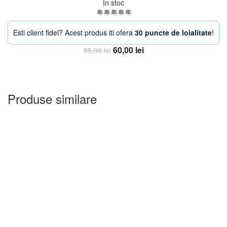
In stoc
Esti client fidel? Acest produs iti ofera
30 puncte de loialitate
!
Prețul
Prețul
60,00
lei
85,98
lei
inițial
curent
Adauga in Cos
a
este:
fost:
60,00 lei.
85,98 lei.
Produse similare
-11%