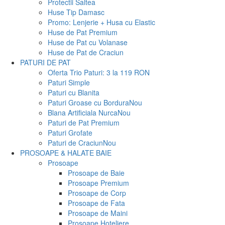
Protectii Saltea
Huse Tip Damasc
Promo: Lenjerie + Husa cu Elastic
Huse de Pat Premium
Huse de Pat cu Volanase
Huse de Pat de Craciun
PATURI DE PAT
Oferta Trio Paturi: 3 la 119 RON
Paturi Simple
Paturi cu Blanita
Paturi Groase cu Bordura
Nou
Blana Artificiala Nurca
Nou
Paturi de Pat Premium
Paturi Grofate
Paturi de Craciun
Nou
PROSOAPE & HALATE BAIE
Prosoape
Prosoape de Baie
Prosoape Premium
Prosoape de Corp
Prosoape de Fata
Prosoape de Maini
Prosoape Hoteliere