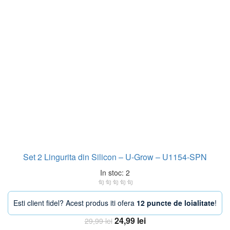
Set 2 Lingurita din Silicon – U-Grow – U1154-SPN
In stoc: 2
Esti client fidel? Acest produs iti ofera
12 puncte de loialitate
!
Prețul
Prețul
24,99
lei
29,99
lei