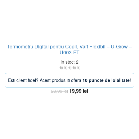
Termometru Digital pentru Copii, Varf Flexibil – U-Grow –
U003-FT
In stoc: 2
Esti client fidel? Acest produs iti ofera
10 puncte de loialitate
!
Prețul
Prețul
19,99
lei
29,99
lei
inițial
curent
Adaugă în coș
a
este:
fost:
19,99 lei.
29,99 lei.
-20%