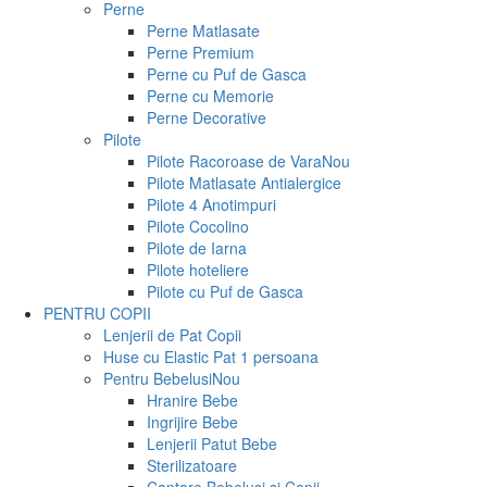
Perne
Perne Matlasate
Perne Premium
Perne cu Puf de Gasca
Perne cu Memorie
Perne Decorative
Pilote
Pilote Racoroase de Vara
Nou
Pilote Matlasate Antialergice
Pilote 4 Anotimpuri
Pilote Cocolino
Pilote de Iarna
Pilote hoteliere
Pilote cu Puf de Gasca
PENTRU COPII
Lenjerii de Pat Copii
Huse cu Elastic Pat 1 persoana
Pentru Bebelusi
Nou
Hranire Bebe
Ingrijire Bebe
Lenjerii Patut Bebe
Sterilizatoare