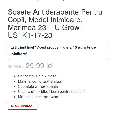
Sosete Antiderapante Pentru
Copii, Model Inimioare,
Marimea 23 – U-Grow –
US1K1-17-23
Esti client fidel? Acest produs iti ofera
15 puncte de
loialitate
!
Prețul
Prețul
29,99
lei
39,99
lei
inițial
curent
Set compus din 2 piese
Material confortabil si sigur
a
este:
Suprafata antiderapanta
Usoare si flexibile, ideale pentru bebelusi
fost:
29,99 lei.
Marime interioara: 14cm
39,99 lei.
STOC EPUIZAT