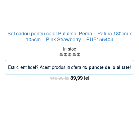
Set cadou pentru copii Pufulino: Perna + Pătură 180cm x
105cm – Pink Strawberry – PUF155404
In stoc
Esti client fidel? Acest produs iti ofera
45 puncte de loialitate
!
Prețul
Prețul
89,99
lei
119,99
lei
inițial
curent
Adaugă în coș
a
este:
fost:
89,99 lei.
119,99 lei.
-38%