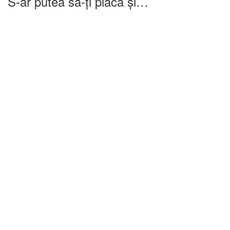
S-ar putea să-ți placă și…
-25%