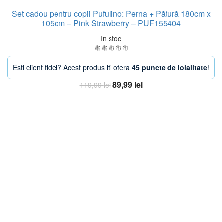
Set cadou pentru copii Pufulino: Perna + Pătură 180cm x
105cm – Pink Strawberry – PUF155404
In stoc
Esti client fidel? Acest produs iti ofera
45 puncte de loialitate
!
Prețul
Prețul
89,99
lei
119,99
lei
inițial
curent
Adaugă în coș
a
este:
fost:
89,99 lei.
119,99 lei.
-38%