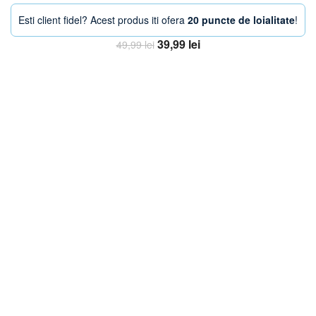
Esti client fidel? Acest produs iti ofera
20 puncte de loialitate
!
Prețul
Prețul
39,99
lei
49,99
lei
inițial
curent
Adaugă în coș
a
este:
fost:
39,99 lei.
49,99 lei.
-11%