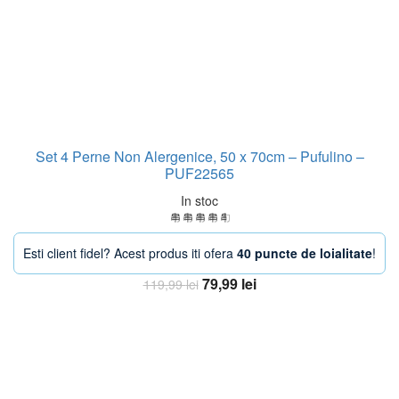
Set 4 Perne Non Alergenice, 50 x 70cm – Pufulino –
PUF22565
In stoc
Esti client fidel? Acest produs iti ofera
40 puncte de loialitate
!
Prețul
Prețul
79,99
lei
119,99
lei
inițial
curent
Adaugă în coș
a
este:
fost:
79,99 lei.
119,99 lei.