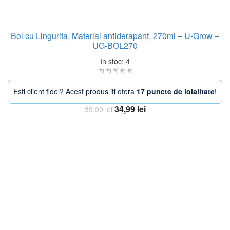
Bol cu Lingurita, Material antiderapant, 270ml – U-Grow –
UG-BOL270
In stoc: 4
Esti client fidel? Acest produs iti ofera
17 puncte de loialitate
!
Prețul
Prețul
34,99
lei
39,99
lei
inițial
curent
Adaugă în coș
a
este:
fost:
34,99 lei.
39,99 lei.
-20%