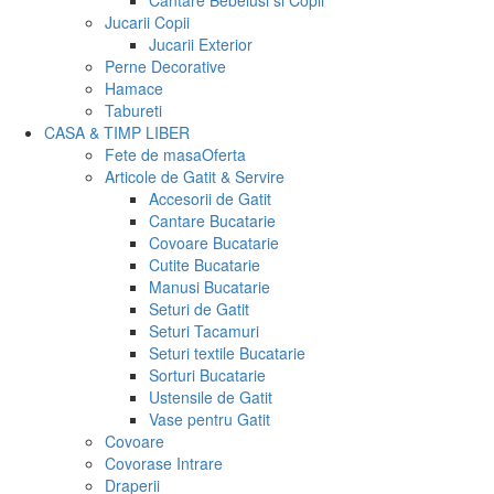
Cantare Bebelusi si Copii
Jucarii Copii
Jucarii Exterior
Perne Decorative
Hamace
Tabureti
CASA & TIMP LIBER
Fete de masa
Oferta
Articole de Gatit & Servire
Accesorii de Gatit
Cantare Bucatarie
Covoare Bucatarie
Cutite Bucatarie
Manusi Bucatarie
Seturi de Gatit
Seturi Tacamuri
Seturi textile Bucatarie
Sorturi Bucatarie
Ustensile de Gatit
Vase pentru Gatit
Covoare
Covorase Intrare
Draperii