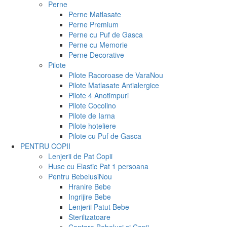
Perne
Perne Matlasate
Perne Premium
Perne cu Puf de Gasca
Perne cu Memorie
Perne Decorative
Pilote
Pilote Racoroase de Vara
Nou
Pilote Matlasate Antialergice
Pilote 4 Anotimpuri
Pilote Cocolino
Pilote de Iarna
Pilote hoteliere
Pilote cu Puf de Gasca
PENTRU COPII
Lenjerii de Pat Copii
Huse cu Elastic Pat 1 persoana
Pentru Bebelusi
Nou
Hranire Bebe
Ingrijire Bebe
Lenjerii Patut Bebe
Sterilizatoare