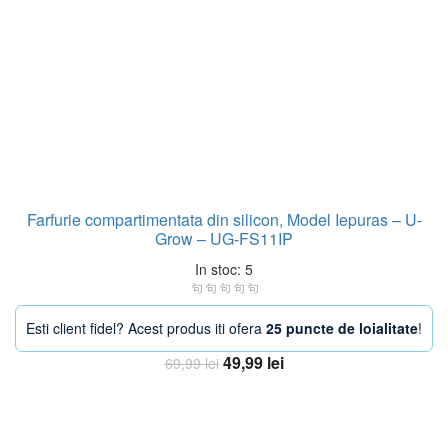
Farfurie compartimentata din silicon, Model Iepuras – U-
Grow – UG-FS11IP
In stoc: 5
Esti client fidel? Acest produs iti ofera
25 puncte de loialitate
!
Prețul
Prețul
49,99
lei
69,99
lei
inițial
curent
Adaugă în coș
a
este:
fost:
49,99 lei.