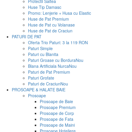
Protectii Saltea
Huse Tip Damasc
Promo: Lenjerie + Husa cu Elastic
Huse de Pat Premium
Huse de Pat cu Volanase
Huse de Pat de Craciun
PATURI DE PAT
Oferta Trio Paturi: 3 la 119 RON
Paturi Simple
Paturi cu Blanita
Paturi Groase cu Bordura
Nou
Blana Artificiala Nurca
Nou
Paturi de Pat Premium
Paturi Grofate
Paturi de Craciun
Nou
PROSOAPE & HALATE BAIE
Prosoape
Prosoape de Baie
Prosoape Premium
Prosoape de Corp
Prosoape de Fata
Prosoape de Maini
Prosoape Hoteliere