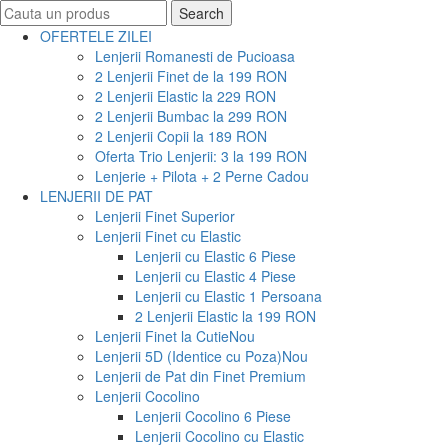
Search
Search
for:
OFERTELE ZILEI
Lenjerii Romanesti de Pucioasa
2 Lenjerii Finet de la 199 RON
2 Lenjerii Elastic la 229 RON
2 Lenjerii Bumbac la 299 RON
2 Lenjerii Copii la 189 RON
Oferta Trio Lenjerii: 3 la 199 RON
Lenjerie + Pilota + 2 Perne Cadou
LENJERII DE PAT
Lenjerii Finet Superior
Lenjerii Finet cu Elastic
Lenjerii cu Elastic 6 Piese
Lenjerii cu Elastic 4 Piese
Lenjerii cu Elastic 1 Persoana
2 Lenjerii Elastic la 199 RON
Lenjerii Finet la Cutie
Nou
Lenjerii 5D (Identice cu Poza)
Nou
Lenjerii de Pat din Finet Premium
Lenjerii Cocolino
Lenjerii Cocolino 6 Piese
Lenjerii Cocolino cu Elastic