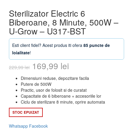
Sterilizator Electric 6
Biberoane, 8 Minute, 500W –
U-Grow – U317-BST
Esti client fidel? Acest produs iti ofera
85 puncte de
loialitate
!
Prețul
Prețul
169,99
lei
229,99
lei
inițial
curent
Dimensiuni reduse, depozitare facila
Putere de 500W
a
este:
Practic, usor de folosit si de curatat
Capacitate de 6 biberoane + accesoriile lor
fost:
169,99 lei.
Ciclu de sterilizare 8 minute, oprire automata
229,99 lei.
STOC EPUIZAT
Whatsapp
Facebook