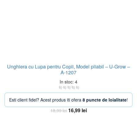
Unghiera cu Lupa pentru Copii, Model pliabil – U-Grow –
A-1207
In stoc: 4
Esti client fidel? Acest produs iti ofera
8 puncte de loialitate
!
Prețul
Prețul
16,99
lei
18,99
lei
inițial
curent
Adaugă în coș
a
este:
fost:
16,99 lei.
18,99 lei.