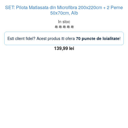
SET: Pilota Matlasata din Microfibra 200x220cm + 2 Perne
50x70cm, Alb
In stoc
Esti client fidel? Acest produs iti ofera
70 puncte de loialitate
!
139,99
lei
Adaugă în coș
OFERTA