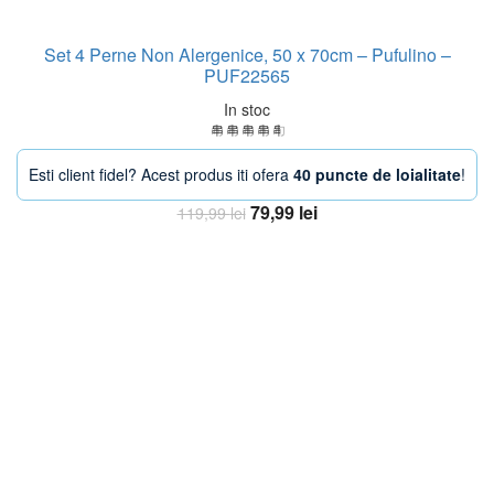
Set 4 Perne Non Alergenice, 50 x 70cm – Pufulino –
PUF22565
In stoc
Esti client fidel? Acest produs iti ofera
40 puncte de loialitate
!
Prețul
Prețul
79,99
lei
119,99
lei
inițial
curent
Adaugă în coș
a
este:
fost:
79,99 lei.
119,99 lei.