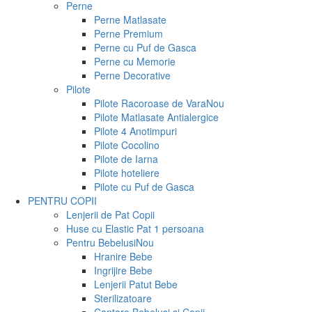
Perne
Perne Matlasate
Perne Premium
Perne cu Puf de Gasca
Perne cu Memorie
Perne Decorative
Pilote
Pilote Racoroase de Vara
Nou
Pilote Matlasate Antialergice
Pilote 4 Anotimpuri
Pilote Cocolino
Pilote de Iarna
Pilote hoteliere
Pilote cu Puf de Gasca
PENTRU COPII
Lenjerii de Pat Copii
Huse cu Elastic Pat 1 persoana
Pentru Bebelusi
Nou
Hranire Bebe
Ingrijire Bebe
Lenjerii Patut Bebe
Sterilizatoare