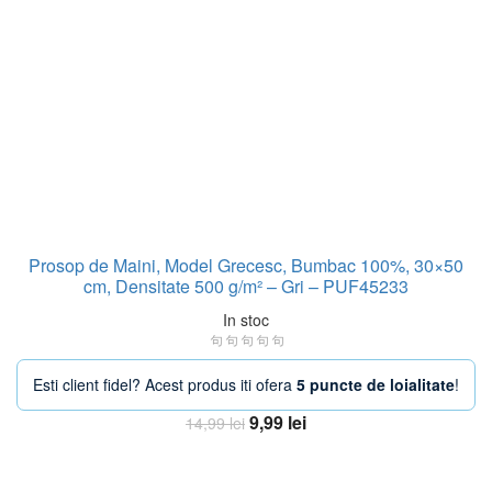
Prosop de Maini, Model Grecesc, Bumbac 100%, 30×50
cm, Densitate 500 g/m² – Gri – PUF45233
In stoc
Esti client fidel? Acest produs iti ofera
5 puncte de loialitate
!
Prețul
Prețul
9,99
lei
14,99
lei
inițial
curent
Adaugă în coș
a
este: