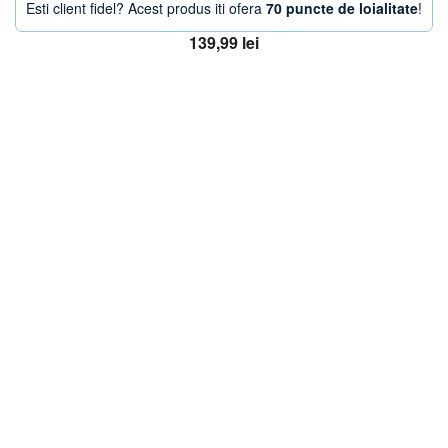
Esti client fidel? Acest produs iti ofera
70 puncte de loialitate
!
139,99
lei
Adaugă în coș
OFERTA