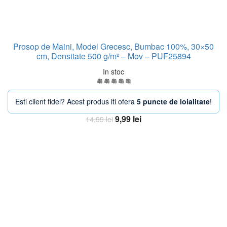
Prosop de Maini, Model Grecesc, Bumbac 100%, 30×50
cm, Densitate 500 g/m² – Mov – PUF25894
In stoc
Esti client fidel? Acest produs iti ofera
5 puncte de loialitate
!
Prețul
Prețul
9,99
lei
14,99
lei
inițial
curent
Adaugă în coș
a
este:
fost:
9,99 lei.
14,99 lei.
-33%