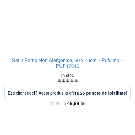
Set 2 Perne Non Alergenice, 50 x 70cm – Pufulino –
PUF47346
In stoc
Esti client fidel? Acest produs iti ofera
25 puncte de loialitate
!
Prețul
Prețul
49,99
lei
79,99
lei
inițial
curent
Adaugă în coș
a
este:
fost:
49,99 lei.
79,99 lei.
-33%