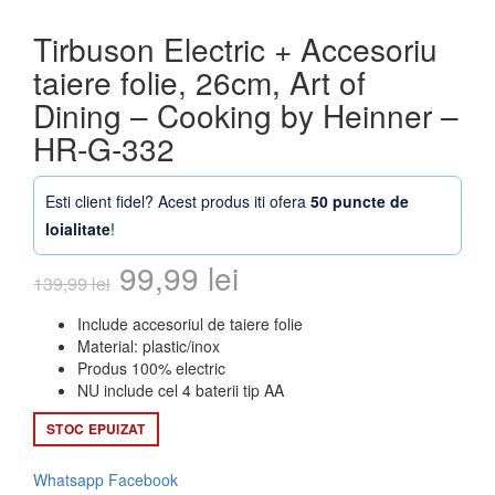
Tirbuson Electric + Accesoriu
taiere folie, 26cm, Art of
Dining – Cooking by Heinner –
HR-G-332
Esti client fidel? Acest produs iti ofera
50 puncte de
loialitate
!
Prețul
Prețul
99,99
lei
139,99
lei
inițial
curent
Include accesoriul de taiere folie
Material: plastic/inox
a
este:
Produs 100% electric
NU include cel 4 baterii tip AA
fost:
99,99 lei.
STOC EPUIZAT
139,99 lei.
Whatsapp
Facebook