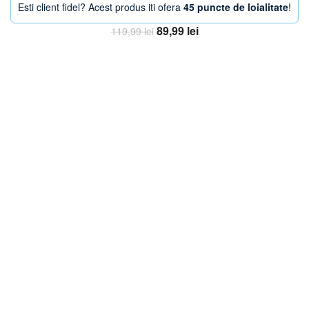
Esti client fidel? Acest produs iti ofera
45 puncte de loialitate
!
Prețul
Prețul
89,99
lei
119,99
lei
inițial
curent
Adaugă în coș
a
este:
fost:
89,99 lei.
119,99 lei.
-38%