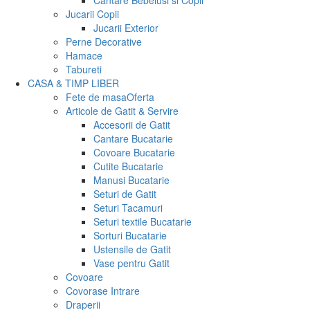
Cantare Bebelusi si Copii
Jucarii Copii
Jucarii Exterior
Perne Decorative
Hamace
Tabureti
CASA & TIMP LIBER
Fete de masa
Oferta
Articole de Gatit & Servire
Accesorii de Gatit
Cantare Bucatarie
Covoare Bucatarie
Cutite Bucatarie
Manusi Bucatarie
Seturi de Gatit
Seturi Tacamuri
Seturi textile Bucatarie
Sorturi Bucatarie
Ustensile de Gatit
Vase pentru Gatit
Covoare
Covorase Intrare
Draperii