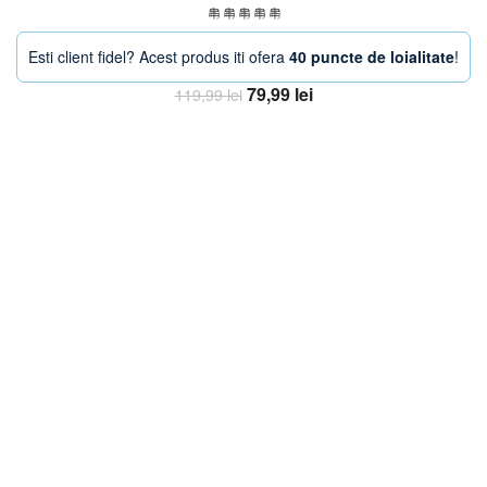
Esti client fidel? Acest produs iti ofera
40 puncte de loialitate
!
Prețul
Prețul
79,99
lei
119,99
lei
inițial
curent
Adaugă în coș
a
este:
fost:
79,99 lei.
119,99 lei.
-33%