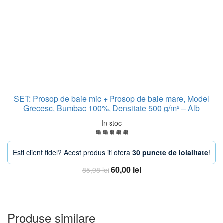
SET: Prosop de baie mic + Prosop de baie mare, Model
Grecesc, Bumbac 100%, Densitate 500 g/m² – Alb
In stoc
Esti client fidel? Acest produs iti ofera
30 puncte de loialitate
!
Prețul
Prețul
60,00
lei
85,98
lei
inițial
curent
Adauga in Cos
a
este:
fost:
60,00 lei.
85,98 lei.
Produse similare