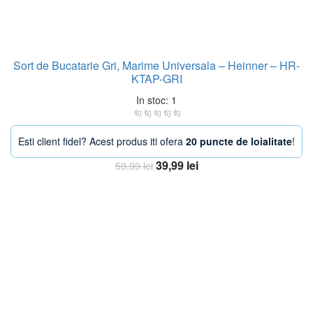
Sort de Bucatarie Gri, Marime Universala – Heinner – HR-
KTAP-GRI
In stoc: 1
Esti client fidel? Acest produs iti ofera
20 puncte de loialitate
!
Prețul
Prețul
39,99
lei
59,99
lei
inițial
curent
Adaugă în coș
a
este:
fost:
39,99 lei.
59,99 lei.
-33%