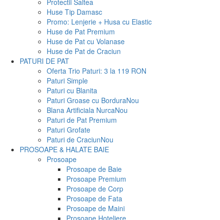
Protectii Saltea
Huse Tip Damasc
Promo: Lenjerie + Husa cu Elastic
Huse de Pat Premium
Huse de Pat cu Volanase
Huse de Pat de Craciun
PATURI DE PAT
Oferta Trio Paturi: 3 la 119 RON
Paturi Simple
Paturi cu Blanita
Paturi Groase cu Bordura
Nou
Blana Artificiala Nurca
Nou
Paturi de Pat Premium
Paturi Grofate
Paturi de Craciun
Nou
PROSOAPE & HALATE BAIE
Prosoape
Prosoape de Baie
Prosoape Premium
Prosoape de Corp
Prosoape de Fata
Prosoape de Maini
Prosoape Hoteliere