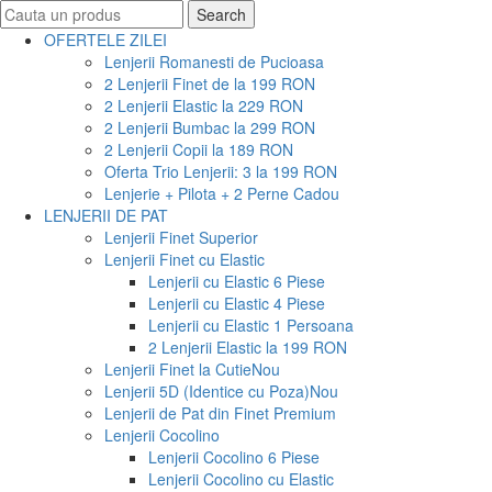
Search
Search
for:
OFERTELE ZILEI
Lenjerii Romanesti de Pucioasa
2 Lenjerii Finet de la 199 RON
2 Lenjerii Elastic la 229 RON
2 Lenjerii Bumbac la 299 RON
2 Lenjerii Copii la 189 RON
Oferta Trio Lenjerii: 3 la 199 RON
Lenjerie + Pilota + 2 Perne Cadou
LENJERII DE PAT
Lenjerii Finet Superior
Lenjerii Finet cu Elastic
Lenjerii cu Elastic 6 Piese
Lenjerii cu Elastic 4 Piese
Lenjerii cu Elastic 1 Persoana
2 Lenjerii Elastic la 199 RON
Lenjerii Finet la Cutie
Nou
Lenjerii 5D (Identice cu Poza)
Nou
Lenjerii de Pat din Finet Premium
Lenjerii Cocolino
Lenjerii Cocolino 6 Piese
Lenjerii Cocolino cu Elastic