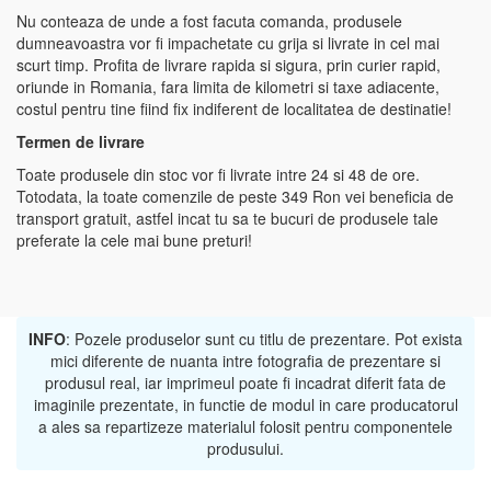
Nu conteaza de unde a fost facuta comanda, produsele
dumneavoastra vor fi impachetate cu grija si livrate in cel mai
scurt timp. Profita de livrare rapida si sigura, prin curier rapid,
oriunde in Romania, fara limita de kilometri si taxe adiacente,
costul pentru tine fiind fix indiferent de localitatea de destinatie!
Termen de livrare
Toate produsele din stoc vor fi livrate intre 24 si 48 de ore.
Totodata, la toate comenzile de peste 349 Ron vei beneficia de
transport gratuit, astfel incat tu sa te bucuri de produsele tale
preferate la cele mai bune preturi!
INFO
: Pozele produselor sunt cu titlu de prezentare. Pot exista
mici diferente de nuanta intre fotografia de prezentare si
produsul real, iar imprimeul poate fi incadrat diferit fata de
imaginile prezentate, in functie de modul in care producatorul
a ales sa repartizeze materialul folosit pentru componentele
produsului.