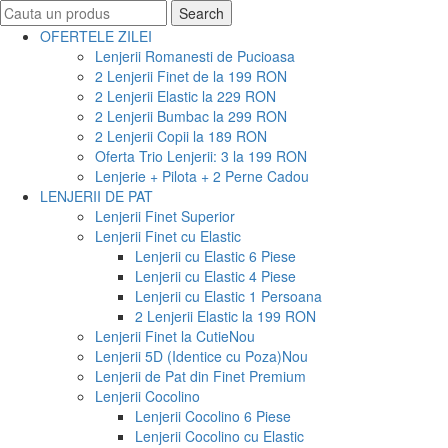
Search
Search
for:
OFERTELE ZILEI
Lenjerii Romanesti de Pucioasa
2 Lenjerii Finet de la 199 RON
2 Lenjerii Elastic la 229 RON
2 Lenjerii Bumbac la 299 RON
2 Lenjerii Copii la 189 RON
Oferta Trio Lenjerii: 3 la 199 RON
Lenjerie + Pilota + 2 Perne Cadou
LENJERII DE PAT
Lenjerii Finet Superior
Lenjerii Finet cu Elastic
Lenjerii cu Elastic 6 Piese
Lenjerii cu Elastic 4 Piese
Lenjerii cu Elastic 1 Persoana
2 Lenjerii Elastic la 199 RON
Lenjerii Finet la Cutie
Nou
Lenjerii 5D (Identice cu Poza)
Nou
Lenjerii de Pat din Finet Premium
Lenjerii Cocolino
Lenjerii Cocolino 6 Piese
Lenjerii Cocolino cu Elastic