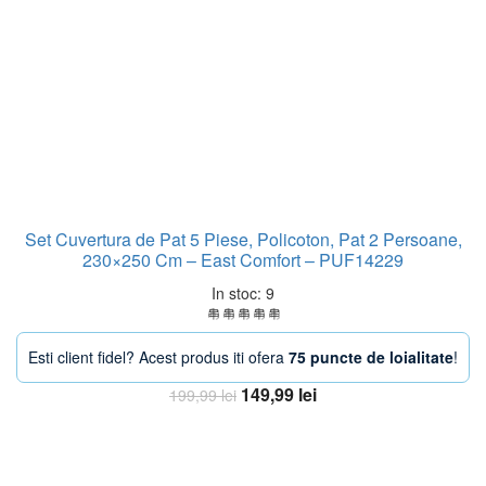
Set Cuvertura de Pat 5 Piese, Policoton, Pat 2 Persoane,
230×250 Cm – East Comfort – PUF14229
In stoc: 9
Esti client fidel? Acest produs iti ofera
75 puncte de loialitate
!
Prețul
Prețul
149,99
lei
199,99
lei
inițial
curent
Adaugă în coș
a
este:
fost:
149,99 lei.