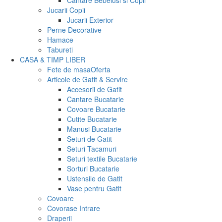
Cantare Bebelusi si Copii
Jucarii Copii
Jucarii Exterior
Perne Decorative
Hamace
Tabureti
CASA & TIMP LIBER
Fete de masa
Oferta
Articole de Gatit & Servire
Accesorii de Gatit
Cantare Bucatarie
Covoare Bucatarie
Cutite Bucatarie
Manusi Bucatarie
Seturi de Gatit
Seturi Tacamuri
Seturi textile Bucatarie
Sorturi Bucatarie
Ustensile de Gatit
Vase pentru Gatit
Covoare
Covorase Intrare
Draperii