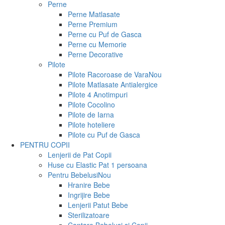
Perne
Perne Matlasate
Perne Premium
Perne cu Puf de Gasca
Perne cu Memorie
Perne Decorative
Pilote
Pilote Racoroase de Vara
Nou
Pilote Matlasate Antialergice
Pilote 4 Anotimpuri
Pilote Cocolino
Pilote de Iarna
Pilote hoteliere
Pilote cu Puf de Gasca
PENTRU COPII
Lenjerii de Pat Copii
Huse cu Elastic Pat 1 persoana
Pentru Bebelusi
Nou
Hranire Bebe
Ingrijire Bebe
Lenjerii Patut Bebe
Sterilizatoare