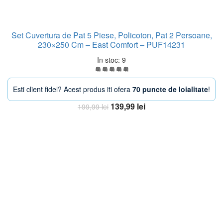
Set Cuvertura de Pat 5 Piese, Policoton, Pat 2 Persoane,
230×250 Cm – East Comfort – PUF14231
In stoc: 9
Esti client fidel? Acest produs iti ofera
70 puncte de loialitate
!
Prețul
Prețul
139,99
lei
199,99
lei
inițial
curent
Adaugă în coș
a
este:
fost:
139,99 lei.
199,99 lei.
-25%