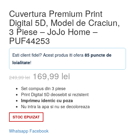
Cuvertura Premium Print
Digital 5D, Model de Craciun,
3 Piese – JoJo Home –
PUF44253
Esti client fidel? Acest produs iti ofera
85 puncte de
loialitate
!
Prețul
Prețul
169,99
lei
249,99
lei
inițial
curent
Set compus din 3 piese
Print Digital 5D deosebit si rezistent
a
este:
Imprimeu identic cu poza
Nu intra la apa si nu se decoloreaza
fost:
169,99 lei.
STOC EPUIZAT
249,99 lei.
Whatsapp
Facebook