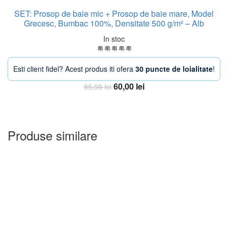
SET: Prosop de baie mic + Prosop de baie mare, Model
Grecesc, Bumbac 100%, Densitate 500 g/m² – Alb
In stoc
Esti client fidel? Acest produs iti ofera
30 puncte de loialitate
!
Prețul
Prețul
60,00
lei
85,98
lei
inițial
curent
Adauga in Cos
a
este:
fost:
60,00 lei.
85,98 lei.
Produse similare
-30%