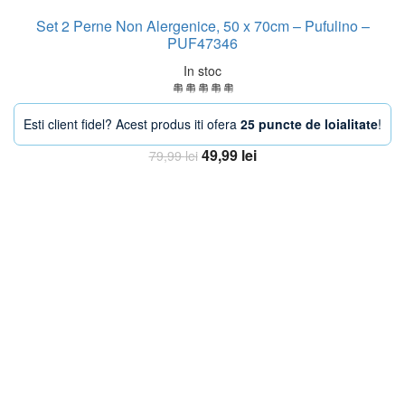
Set 2 Perne Non Alergenice, 50 x 70cm – Pufulino –
PUF47346
In stoc
Esti client fidel? Acest produs iti ofera
25 puncte de loialitate
!
Prețul
Prețul
49,99
lei
79,99
lei
inițial
curent
Adaugă în coș
a
este:
fost:
49,99 lei.
79,99 lei.
-33%