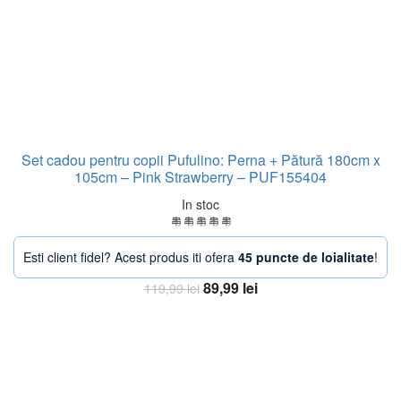
Set cadou pentru copii Pufulino: Perna + Pătură 180cm x
105cm – Pink Strawberry – PUF155404
In stoc
Esti client fidel? Acest produs iti ofera
45 puncte de loialitate
!
Prețul
Prețul
89,99
lei
119,99
lei
inițial
curent
Adaugă în coș
a
este:
fost:
89,99 lei.
119,99 lei.
-38%