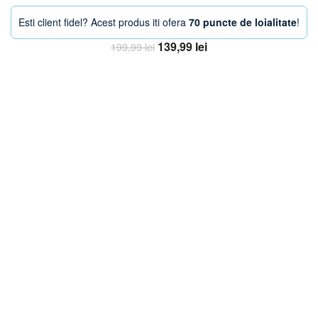
Esti client fidel? Acest produs iti ofera
70 puncte de loialitate
!
Prețul
Prețul
139,99
lei
199,99
lei
inițial
curent
Adaugă în coș
a
este:
fost:
139,99 lei.
199,99 lei.
-25%