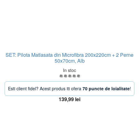
SET: Pilota Matlasata din Microfibra 200x220cm + 2 Perne
50x70cm, Alb
In stoc
Esti client fidel? Acest produs iti ofera
70 puncte de loialitate
!
139,99
lei
Adaugă în coș
OFERTA