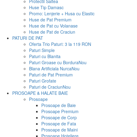
Protectii Saltea
Huse Tip Damasc
Promo: Lenjerie + Husa cu Elastic
Huse de Pat Premium
Huse de Pat cu Volanase
Huse de Pat de Craciun
PATURI DE PAT
Oferta Trio Paturi: 3 la 119 RON
Paturi Simple
Paturi cu Blanita
Paturi Groase cu Bordura
Nou
Blana Artificiala Nurca
Nou
Paturi de Pat Premium
Paturi Grofate
Paturi de Craciun
Nou
PROSOAPE & HALATE BAIE
Prosoape
Prosoape de Baie
Prosoape Premium
Prosoape de Corp
Prosoape de Fata
Prosoape de Maini
Prosoape Hoteliere