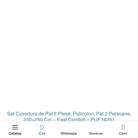
Set Cuvertura de Pat 5 Piese, Policoton, Pat 2 Persoane,
230×250 Cm – East Comfort – PUF14291
249,99
lei
0
Stoc epuizat
In stoc
Prețul
169,99
lei
Catalog
Cos
Whatsapp
Suna-ne
Cont
inițial
Prețul