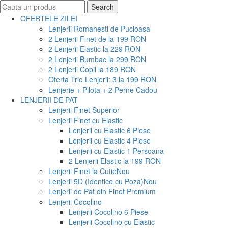
Search
Search
for:
OFERTELE ZILEI
Lenjerii Romanesti de Pucioasa
2 Lenjerii Finet de la 199 RON
2 Lenjerii Elastic la 229 RON
2 Lenjerii Bumbac la 299 RON
2 Lenjerii Copii la 189 RON
Oferta Trio Lenjerii: 3 la 199 RON
Lenjerie + Pilota + 2 Perne Cadou
LENJERII DE PAT
Lenjerii Finet Superior
Lenjerii Finet cu Elastic
Lenjerii cu Elastic 6 Piese
Lenjerii cu Elastic 4 Piese
Lenjerii cu Elastic 1 Persoana
2 Lenjerii Elastic la 199 RON
Lenjerii Finet la Cutie
Nou
Lenjerii 5D (Identice cu Poza)
Nou
Lenjerii de Pat din Finet Premium
Lenjerii Cocolino
Lenjerii Cocolino 6 Piese
Lenjerii Cocolino cu Elastic