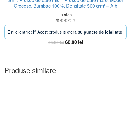
SET: Prosop de baie mic + Prosop de baie mare, Model
Grecesc, Bumbac 100%, Densitate 500 g/m² – Alb
In stoc
Esti client fidel? Acest produs iti ofera
30 puncte de loialitate
!
Prețul
Prețul
60,00
lei
85,98
lei
inițial
curent
Adauga in Cos
a
este:
fost:
60,00 lei.
85,98 lei.
Produse similare
-13%