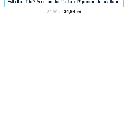
Esti client fidel? Acest produs iti ofera
17 puncte de loialitate
!
Prețul
Prețul
34,99
lei
39,99
lei
inițial
curent
Adaugă în coș
a
este:
fost:
34,99 lei.
39,99 lei.
-29%