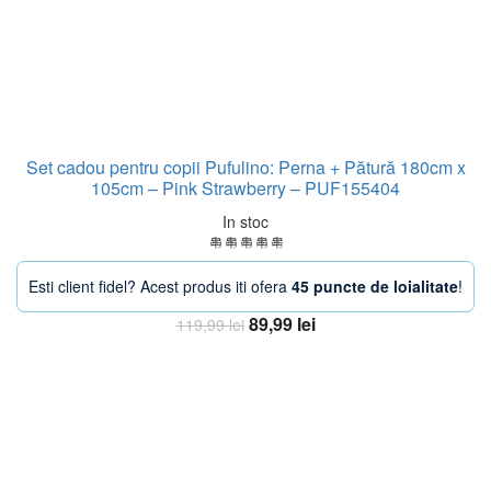
Set cadou pentru copii Pufulino: Perna + Pătură 180cm x
105cm – Pink Strawberry – PUF155404
In stoc
Esti client fidel? Acest produs iti ofera
45 puncte de loialitate
!
Prețul
Prețul
89,99
lei
119,99
lei
inițial
curent
Adaugă în coș
a
este:
fost:
89,99 lei.
119,99 lei.
-38%