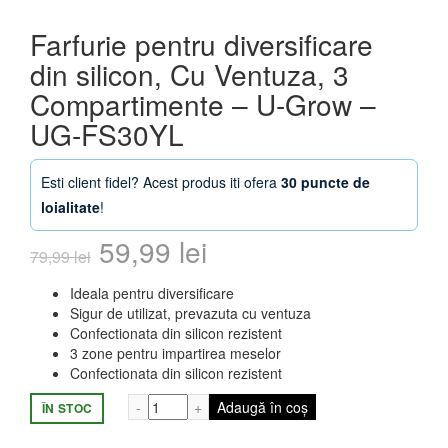
Farfurie pentru diversificare
din silicon, Cu Ventuza, 3
Compartimente – U-Grow –
UG-FS30YL
Esti client fidel? Acest produs iti ofera
30 puncte de
loialitate
!
Prețul
Prețul
59,99
lei
79,99
lei
inițial
curent
Ideala pentru diversificare
Sigur de utilizat, prevazuta cu ventuza
a
este:
Confectionata din silicon rezistent
3 zone pentru impartirea meselor
fost:
59,99 lei.
Confectionata din silicon rezistent
79,99 lei.
Cantitate Farfurie pentru diversificare 
Adaugă în coș
ÎN STOC