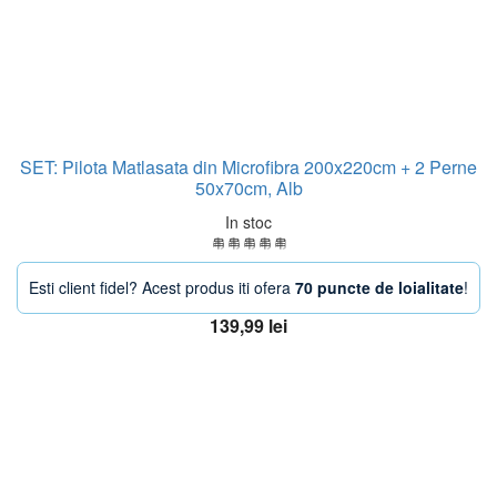
SET: Pilota Matlasata din Microfibra 200x220cm + 2 Perne
50x70cm, Alb
In stoc
Esti client fidel? Acest produs iti ofera
70 puncte de loialitate
!
139,99
lei
Adaugă în coș
OFERTA