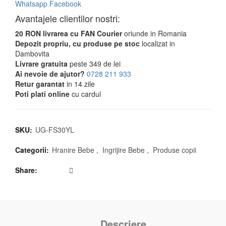
Whatsapp
Facebook
Avantajele clientilor nostri:
20 RON livrarea cu FAN Courier
oriunde in Romania
Depozit propriu, cu produse pe stoc
localizat in
Dambovita
Livrare gratuita
peste 349 de lei
Ai nevoie de ajutor?
0728 211 933
Retur garantat
in 14 zile
Poti plati online
cu cardul
SKU:
UG-FS30YL
Categorii:
Hranire Bebe
,
Ingrijire Bebe
,
Produse copii
Share
Descriere