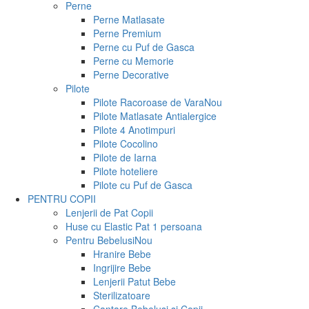
Perne
Perne Matlasate
Perne Premium
Perne cu Puf de Gasca
Perne cu Memorie
Perne Decorative
Pilote
Pilote Racoroase de Vara
Nou
Pilote Matlasate Antialergice
Pilote 4 Anotimpuri
Pilote Cocolino
Pilote de Iarna
Pilote hoteliere
Pilote cu Puf de Gasca
PENTRU COPII
Lenjerii de Pat Copii
Huse cu Elastic Pat 1 persoana
Pentru Bebelusi
Nou
Hranire Bebe
Ingrijire Bebe
Lenjerii Patut Bebe
Sterilizatoare