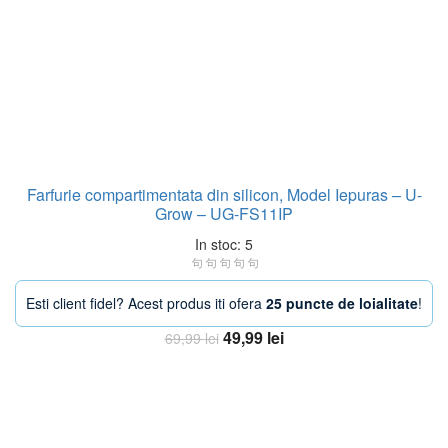
Farfurie compartimentata din silicon, Model Iepuras – U-
Grow – UG-FS11IP
In stoc: 5
Esti client fidel? Acest produs iti ofera
25 puncte de loialitate
!
Prețul
Prețul
49,99
lei
69,99
lei
inițial
curent
Adaugă în coș
a
este:
fost:
49,99 lei.
69,99 lei.
-11%