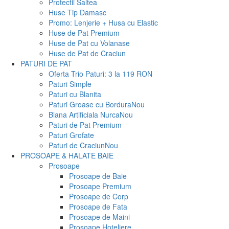
Protectii Saltea
Huse Tip Damasc
Promo: Lenjerie + Husa cu Elastic
Huse de Pat Premium
Huse de Pat cu Volanase
Huse de Pat de Craciun
PATURI DE PAT
Oferta Trio Paturi: 3 la 119 RON
Paturi Simple
Paturi cu Blanita
Paturi Groase cu Bordura
Nou
Blana Artificiala Nurca
Nou
Paturi de Pat Premium
Paturi Grofate
Paturi de Craciun
Nou
PROSOAPE & HALATE BAIE
Prosoape
Prosoape de Baie
Prosoape Premium
Prosoape de Corp
Prosoape de Fata
Prosoape de Maini
Prosoape Hoteliere