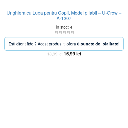
Unghiera cu Lupa pentru Copii, Model pliabil – U-Grow –
A-1207
In stoc: 4
Esti client fidel? Acest produs iti ofera
8 puncte de loialitate
!
Prețul
Prețul
16,99
lei
18,99
lei
inițial
curent
Adaugă în coș
a
este:
fost:
16,99 lei.
18,99 lei.
-20%