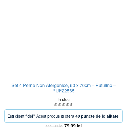
Set 4 Perne Non Alergenice, 50 x 70cm – Pufulino –
PUF22565
In stoc
Esti client fidel? Acest produs iti ofera
40 puncte de loialitate
!
Prețul
Prețul
79,99
lei
119,99
lei