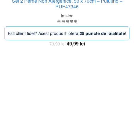
Set 2 Perne Non Alergenice, 50 x 70cm – Pufulino –
PUF47346
In stoc
Esti client fidel? Acest produs iti ofera
25 puncte de loialitate
!
Prețul
Prețul
49,99
lei
79,99
lei
inițial
curent
Adaugă în coș
a
este:
fost:
49,99 lei.
79,99 lei.
-33%