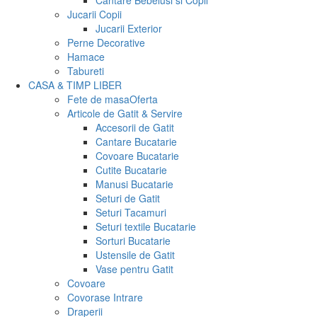
Cantare Bebelusi si Copii
Jucarii Copii
Jucarii Exterior
Perne Decorative
Hamace
Tabureti
CASA & TIMP LIBER
Fete de masa
Oferta
Articole de Gatit & Servire
Accesorii de Gatit
Cantare Bucatarie
Covoare Bucatarie
Cutite Bucatarie
Manusi Bucatarie
Seturi de Gatit
Seturi Tacamuri
Seturi textile Bucatarie
Sorturi Bucatarie
Ustensile de Gatit
Vase pentru Gatit
Covoare
Covorase Intrare
Draperii