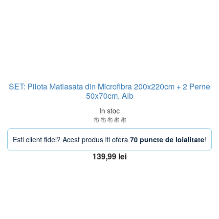
SET: Pilota Matlasata din Microfibra 200x220cm + 2 Perne
50x70cm, Alb
In stoc
Esti client fidel? Acest produs iti ofera
70 puncte de loialitate
!
139,99
lei
Adaugă în coș
OFERTA