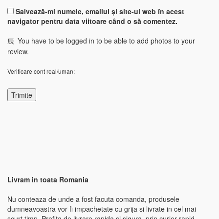
Salvează-mi numele, emailul și site-ul web în acest
navigator pentru data viitoare când o să comentez.
You have to be logged in to be able to add photos to your
review.
Verificare cont real/uman:
Livram in toata Romania
Nu conteaza de unde a fost facuta comanda, produsele
dumneavoastra vor fi impachetate cu grija si livrate in cel mai
scurt timp. Profita de livrare rapida si sigura, prin curier rapid,