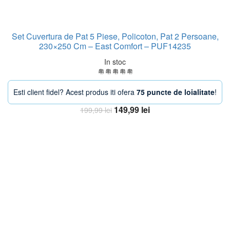
Set Cuvertura de Pat 5 Piese, Policoton, Pat 2 Persoane,
230×250 Cm – East Comfort – PUF14235
In stoc
Esti client fidel? Acest produs iti ofera
75 puncte de loialitate
!
Prețul
Prețul
149,99
lei
199,99
lei
inițial
curent
Adaugă în coș
a
este:
fost:
149,99 lei.
199,99 lei.
-30%