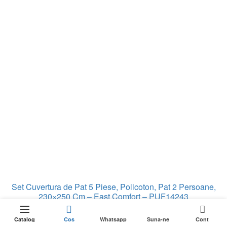
Set Cuvertura de Pat 5 Piese, Policoton, Pat 2 Persoane,
230×250 Cm – East Comfort – PUF14243
0
DOAR 1
In stoc: 5
Adaugă în coș
RĂMASE
rețul
Catalog
Cos
Whatsapp
Suna-ne
Cont
ÎN STOC