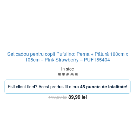
Set cadou pentru copii Pufulino: Perna + Pătură 180cm x
105cm – Pink Strawberry – PUF155404
In stoc
Esti client fidel? Acest produs iti ofera
45 puncte de loialitate
!
Prețul
Prețul
89,99
lei
119,99
lei
inițial
curent
Adaugă în coș
a
este:
fost:
89,99 lei.
119,99 lei.
-38%