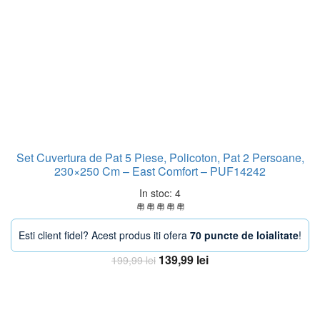
Set Cuvertura de Pat 5 Piese, Policoton, Pat 2 Persoane,
230×250 Cm – East Comfort – PUF14242
In stoc: 4
Esti client fidel? Acest produs iti ofera
70 puncte de loialitate
!
Prețul
Prețul
139,99
lei
199,99
lei
inițial
curent
Adaugă în coș
a
este:
fost:
139,99 lei.