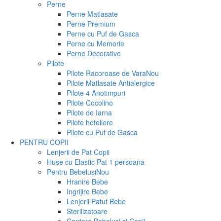
Perne
Perne Matlasate
Perne Premium
Perne cu Puf de Gasca
Perne cu Memorie
Perne Decorative
Pilote
Pilote Racoroase de Vara
Nou
Pilote Matlasate Antialergice
Pilote 4 Anotimpuri
Pilote Cocolino
Pilote de Iarna
Pilote hoteliere
Pilote cu Puf de Gasca
PENTRU COPII
Lenjerii de Pat Copii
Huse cu Elastic Pat 1 persoana
Pentru Bebelusi
Nou
Hranire Bebe
Ingrijire Bebe
Lenjerii Patut Bebe
Sterilizatoare