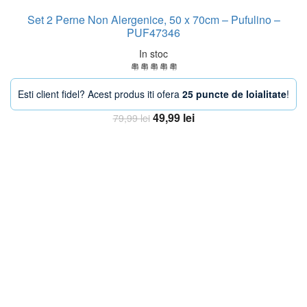
Set 2 Perne Non Alergenice, 50 x 70cm – Pufulino –
PUF47346
In stoc
Esti client fidel? Acest produs iti ofera
25 puncte de loialitate
!
Prețul
Prețul
49,99
lei
79,99
lei
inițial
curent
Adaugă în coș
a
este:
fost:
49,99 lei.
79,99 lei.
-33%