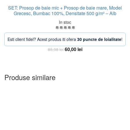
SET: Prosop de baie mic + Prosop de baie mare, Model
Grecesc, Bumbac 100%, Densitate 500 g/m² – Alb
In stoc
Esti client fidel? Acest produs iti ofera
30 puncte de loialitate
!
Prețul
Prețul
60,00
lei
85,98
lei
inițial
curent
Adauga in Cos
a
este:
fost:
60,00 lei.
85,98 lei.
Produse similare
-25%