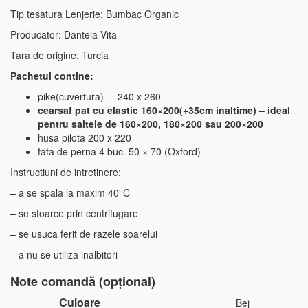
Tip tesatura Lenjerie: Bumbac Organic
Producator: Dantela Vita
Tara de origine: Turcia
Pachetul contine:
pike(cuvertura) – 240 x 260
cearsaf pat cu elastic 160×200(+35cm inaltime) – ideal
pentru saltele de 160×200, 180×200 sau 200×200
husa pilota 200 x 220
fata de perna 4 buc. 50 × 70 (Oxford)
Instructiuni de intretinere:
– a se spala la maxim 40°C
– se stoarce prin centrifugare
– se usuca ferit de razele soarelui
– a nu se utiliza inalbitori
Note comandă (opțional)
Culoare
Bej