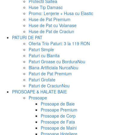
Protectii Saltea
Huse Tip Damasc
Promo: Lenjerie + Husa cu Elastic
Huse de Pat Premium
Huse de Pat cu Volanase
Huse de Pat de Craciun
PATURI DE PAT
Oferta Trio Paturi: 3 la 119 RON
Paturi Simple
Paturi cu Blanita
Paturi Groase cu Bordura
Nou
Blana Artificiala Nurca
Nou
Paturi de Pat Premium
Paturi Grofate
Paturi de Craciun
Nou
PROSOAPE & HALATE BAIE
Prosoape
Prosoape de Baie
Prosoape Premium
Prosoape de Corp
Prosoape de Fata
Prosoape de Maini
Prosoape Hoteliere