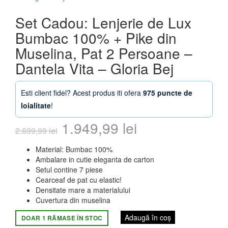
Set Cadou: Lenjerie de Lux
Bumbac 100% + Pike din
Muselina, Pat 2 Persoane –
Dantela Vita – Gloria Bej
Esti client fidel? Acest produs iti ofera
975 puncte de
loialitate
!
Prețul
Prețul
1.949,99
lei
2.699,99
lei
inițial
curent
Material: Bumbac 100%
Ambalare in cutie eleganta de carton
a
este:
Setul contine 7 piese
Cearceaf de pat cu elastic!
fost:
1.949,99 lei.
Densitate mare a materialului
Cuvertura din muselina
2.699,99 lei.
Adaugă în coș
DOAR 1 RĂMASE ÎN STOC