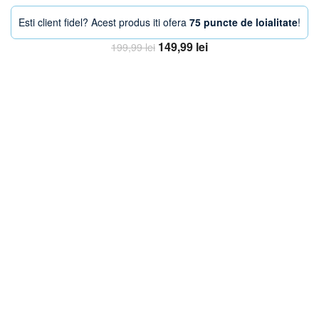
Esti client fidel? Acest produs iti ofera
75 puncte de loialitate
!
Prețul
Prețul
149,99
lei
199,99
lei
inițial
curent
Adaugă în coș
a
este:
fost:
149,99 lei.
199,99 lei.
-30%