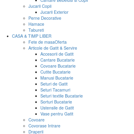
Cantare Bebelusi si Copii
Jucarii Copii
Jucarii Exterior
Perne Decorative
Hamace
Tabureti
CASA & TIMP LIBER
Fete de masa
Oferta
Articole de Gatit & Servire
Accesorii de Gatit
Cantare Bucatarie
Covoare Bucatarie
Cutite Bucatarie
Manusi Bucatarie
Seturi de Gatit
Seturi Tacamuri
Seturi textile Bucatarie
Sorturi Bucatarie
Ustensile de Gatit
Vase pentru Gatit
Covoare
Covorase Intrare
Draperii