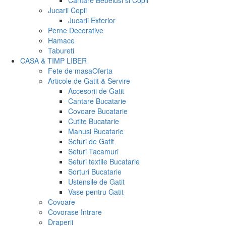
Cantare Bebelusi si Copii
Jucarii Copii
Jucarii Exterior
Perne Decorative
Hamace
Tabureti
CASA & TIMP LIBER
Fete de masa
Oferta
Articole de Gatit & Servire
Accesorii de Gatit
Cantare Bucatarie
Covoare Bucatarie
Cutite Bucatarie
Manusi Bucatarie
Seturi de Gatit
Seturi Tacamuri
Seturi textile Bucatarie
Sorturi Bucatarie
Ustensile de Gatit
Vase pentru Gatit
Covoare
Covorase Intrare
Draperii