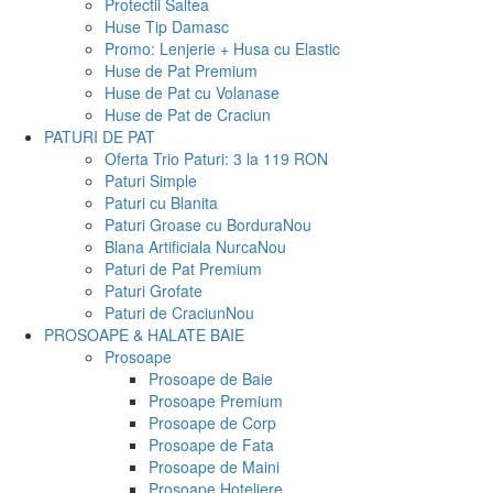
Protectii Saltea
Huse Tip Damasc
Promo: Lenjerie + Husa cu Elastic
Huse de Pat Premium
Huse de Pat cu Volanase
Huse de Pat de Craciun
PATURI DE PAT
Oferta Trio Paturi: 3 la 119 RON
Paturi Simple
Paturi cu Blanita
Paturi Groase cu Bordura
Nou
Blana Artificiala Nurca
Nou
Paturi de Pat Premium
Paturi Grofate
Paturi de Craciun
Nou
PROSOAPE & HALATE BAIE
Prosoape
Prosoape de Baie
Prosoape Premium
Prosoape de Corp
Prosoape de Fata
Prosoape de Maini
Prosoape Hoteliere