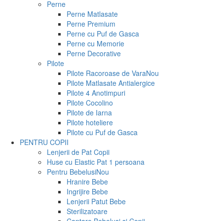
Perne
Perne Matlasate
Perne Premium
Perne cu Puf de Gasca
Perne cu Memorie
Perne Decorative
Pilote
Pilote Racoroase de Vara
Nou
Pilote Matlasate Antialergice
Pilote 4 Anotimpuri
Pilote Cocolino
Pilote de Iarna
Pilote hoteliere
Pilote cu Puf de Gasca
PENTRU COPII
Lenjerii de Pat Copii
Huse cu Elastic Pat 1 persoana
Pentru Bebelusi
Nou
Hranire Bebe
Ingrijire Bebe
Lenjerii Patut Bebe
Sterilizatoare