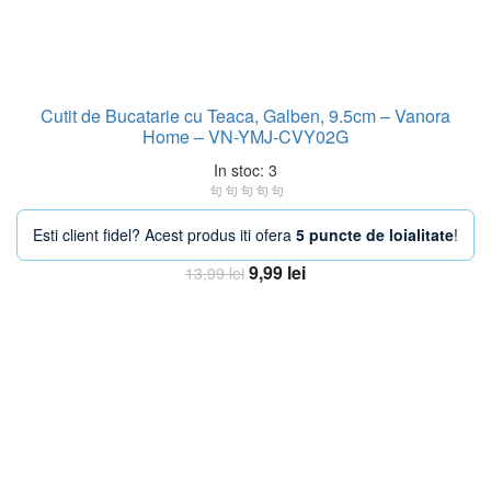
Cutit de Bucatarie cu Teaca, Galben, 9.5cm – Vanora
Home – VN-YMJ-CVY02G
In stoc: 3
Esti client fidel? Acest produs iti ofera
5 puncte de loialitate
!
Prețul
Prețul
9,99
lei
13,99
lei
inițial
curent
Adaugă în coș
a
este:
fost:
9,99 lei.
13,99 lei.
-33%