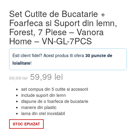
Set Cutite de Bucatarie +
Foarfeca si Suport din lemn,
Forest, 7 Piese – Vanora
Home – VN-GL-7PCS
Esti client fidel? Acest produs iti ofera
30 puncte de
loialitate
!
Prețul
Prețul
59,99
lei
89,99
lei
inițial
curent
set compus din 5 cutite si accesorii
include suport din lemn
a
este:
dispune de o foarfeca de bucatarie
manere din plastic
fost:
59,99 lei.
lama din otel inoxidabil
89,99 lei.
STOC EPUIZAT