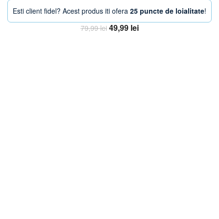
Esti client fidel? Acest produs iti ofera
25 puncte de loialitate
!
Prețul
Prețul
49,99
lei
79,99
lei
inițial
curent
Adaugă în coș
a
este:
fost:
49,99 lei.
79,99 lei.
-33%