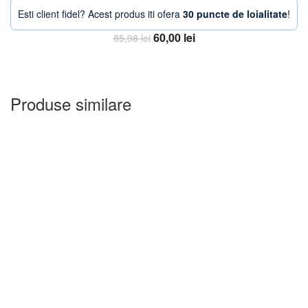
Esti client fidel? Acest produs iti ofera
30 puncte de loialitate
!
Prețul
Prețul
60,00
lei
85,98
lei
inițial
curent
Adauga in Cos
a
este:
fost:
60,00 lei.
85,98 lei.
Produse similare
-33%