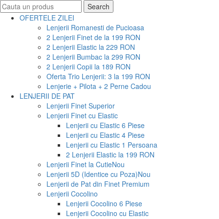
Search
Search
for:
OFERTELE ZILEI
Lenjerii Romanesti de Pucioasa
2 Lenjerii Finet de la 199 RON
2 Lenjerii Elastic la 229 RON
2 Lenjerii Bumbac la 299 RON
2 Lenjerii Copii la 189 RON
Oferta Trio Lenjerii: 3 la 199 RON
Lenjerie + Pilota + 2 Perne Cadou
LENJERII DE PAT
Lenjerii Finet Superior
Lenjerii Finet cu Elastic
Lenjerii cu Elastic 6 Piese
Lenjerii cu Elastic 4 Piese
Lenjerii cu Elastic 1 Persoana
2 Lenjerii Elastic la 199 RON
Lenjerii Finet la Cutie
Nou
Lenjerii 5D (Identice cu Poza)
Nou
Lenjerii de Pat din Finet Premium
Lenjerii Cocolino
Lenjerii Cocolino 6 Piese
Lenjerii Cocolino cu Elastic