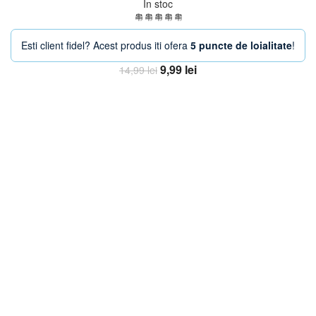
In stoc
Esti client fidel? Acest produs iti ofera
5 puncte de loialitate
!
Prețul
Prețul
9,99
lei
14,99
lei
inițial
curent
Adaugă în coș
a
este:
fost:
9,99 lei.
14,99 lei.
-44%