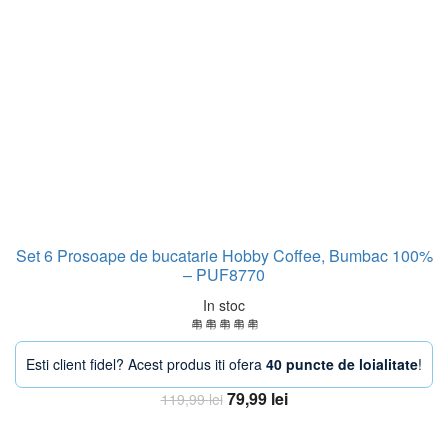
Set 6 Prosoape de bucatarie Hobby Coffee, Bumbac 100%
– PUF8770
In stoc
Esti client fidel? Acest produs iti ofera
40 puncte de loialitate
!
Prețul
Prețul
79,99
lei
119,99
lei
inițial
curent
Adaugă în coș
a
este: