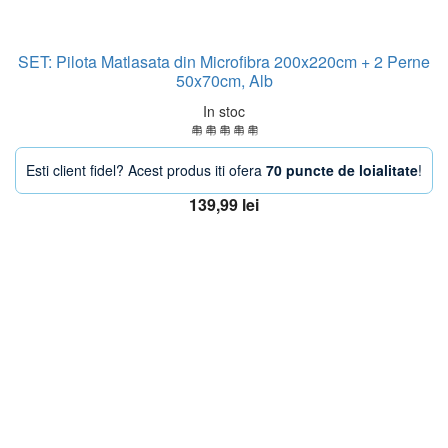
SET: Pilota Matlasata din Microfibra 200x220cm + 2 Perne
50x70cm, Alb
In stoc
Esti client fidel? Acest produs iti ofera
70 puncte de loialitate
!
139,99
lei
Adaugă în coș
OFERTA