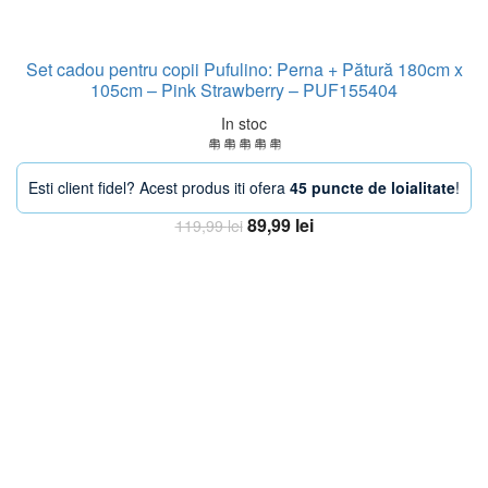
Set cadou pentru copii Pufulino: Perna + Pătură 180cm x
105cm – Pink Strawberry – PUF155404
In stoc
Esti client fidel? Acest produs iti ofera
45 puncte de loialitate
!
Prețul
Prețul
89,99
lei
119,99
lei
inițial
curent
Adaugă în coș
a
este:
fost:
89,99 lei.
119,99 lei.
-38%