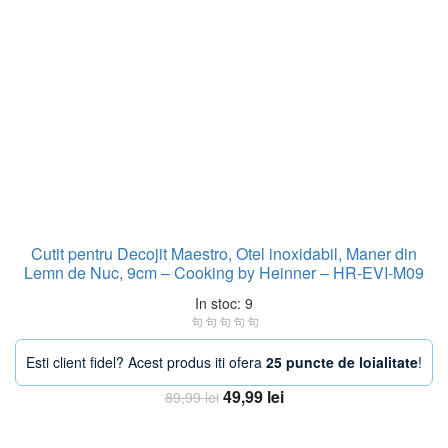
Cutit pentru Decojit Maestro, Otel inoxidabil, Maner din
Lemn de Nuc, 9cm – Cooking by Heinner – HR-EVI-M09
In stoc: 9
Esti client fidel? Acest produs iti ofera
25 puncte de loialitate
!
Prețul
Prețul
49,99
lei
89,99
lei
inițial
curent
Adaugă în coș
a
este: