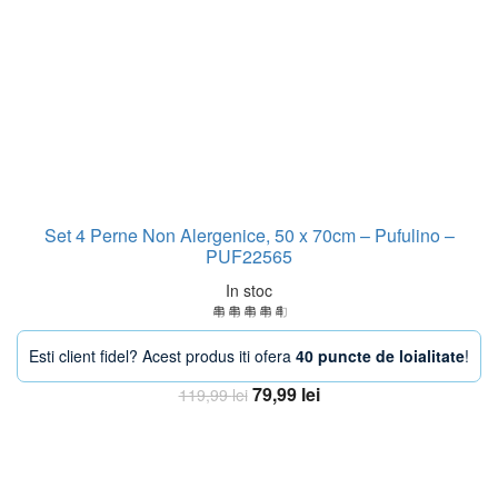
Set 4 Perne Non Alergenice, 50 x 70cm – Pufulino –
PUF22565
In stoc
Esti client fidel? Acest produs iti ofera
40 puncte de loialitate
!
Prețul
Prețul
79,99
lei
119,99
lei
inițial
curent
Adaugă în coș
a
este:
fost:
79,99 lei.
119,99 lei.