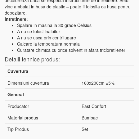
decoloreaza daca se respecta instructiunile de intretinere. Setul
vine ambalat in husa de plastic – poate fi folosita ca husa pentru
depozitare.
Intretinere:
Spalare in masina la 30 grade Celsius
A nu se folosi inalbitor
A nu se usca prin centrifugare
Calcare la temperatura normala
Curatare chimica cu orice solvent in afara tricloretilenei
Detalii tehnice produs:
Cuvertura
Dimensiuni cuvertura
160x200cm ±5%
General
Producator
East Confort
Material produs
Bumbac
Tip Produs
Set