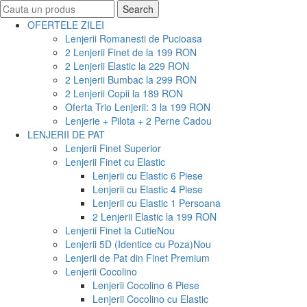
Search
Search
for:
OFERTELE ZILEI
Lenjerii Romanesti de Pucioasa
2 Lenjerii Finet de la 199 RON
2 Lenjerii Elastic la 229 RON
2 Lenjerii Bumbac la 299 RON
2 Lenjerii Copii la 189 RON
Oferta Trio Lenjerii: 3 la 199 RON
Lenjerie + Pilota + 2 Perne Cadou
LENJERII DE PAT
Lenjerii Finet Superior
Lenjerii Finet cu Elastic
Lenjerii cu Elastic 6 Piese
Lenjerii cu Elastic 4 Piese
Lenjerii cu Elastic 1 Persoana
2 Lenjerii Elastic la 199 RON
Lenjerii Finet la Cutie
Nou
Lenjerii 5D (Identice cu Poza)
Nou
Lenjerii de Pat din Finet Premium
Lenjerii Cocolino
Lenjerii Cocolino 6 Piese
Lenjerii Cocolino cu Elastic