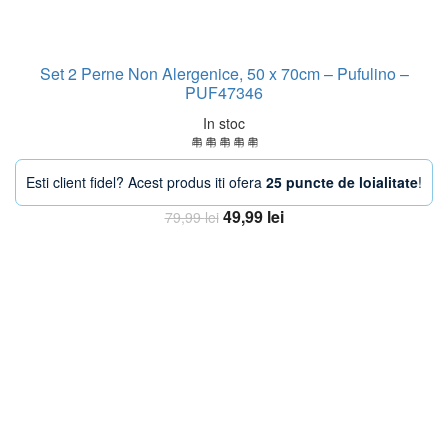
Set 2 Perne Non Alergenice, 50 x 70cm – Pufulino –
PUF47346
In stoc
Esti client fidel? Acest produs iti ofera
25 puncte de loialitate
!
Prețul
Prețul
49,99
lei
79,99
lei
inițial
curent
Adaugă în coș
a
este:
fost:
49,99 lei.
79,99 lei.
-33%