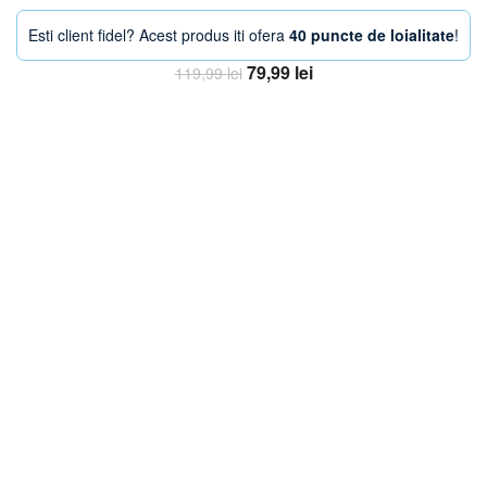
Esti client fidel? Acest produs iti ofera
40 puncte de loialitate
!
Prețul
Prețul
79,99
lei
119,99
lei
inițial
curent
Adaugă în coș
a
este:
fost:
79,99 lei.
119,99 lei.