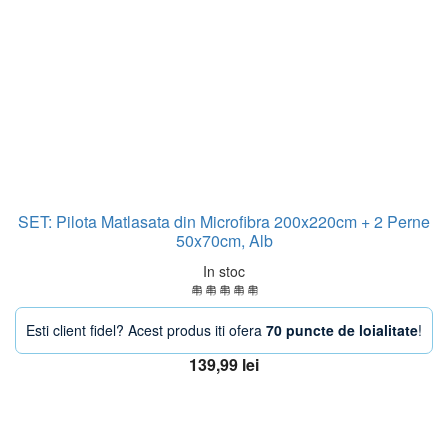
SET: Pilota Matlasata din Microfibra 200x220cm + 2 Perne
50x70cm, Alb
In stoc
Esti client fidel? Acest produs iti ofera
70 puncte de loialitate
!
139,99
lei
Adaugă în coș