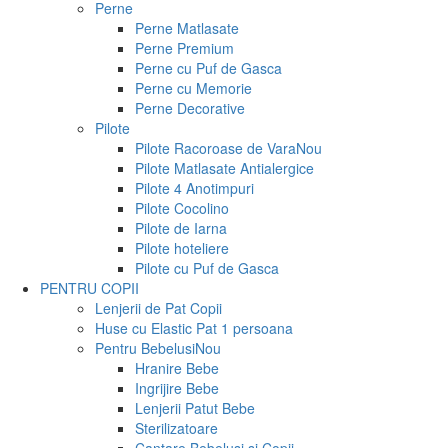
Perne
Perne Matlasate
Perne Premium
Perne cu Puf de Gasca
Perne cu Memorie
Perne Decorative
Pilote
Pilote Racoroase de Vara
Nou
Pilote Matlasate Antialergice
Pilote 4 Anotimpuri
Pilote Cocolino
Pilote de Iarna
Pilote hoteliere
Pilote cu Puf de Gasca
PENTRU COPII
Lenjerii de Pat Copii
Huse cu Elastic Pat 1 persoana
Pentru Bebelusi
Nou
Hranire Bebe
Ingrijire Bebe
Lenjerii Patut Bebe
Sterilizatoare