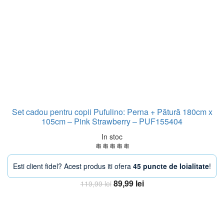
Set cadou pentru copii Pufulino: Perna + Pătură 180cm x
105cm – Pink Strawberry – PUF155404
In stoc
Esti client fidel? Acest produs iti ofera
45 puncte de loialitate
!
Prețul
Prețul
89,99
lei
119,99
lei
inițial
curent
Adaugă în coș
a
este:
fost:
89,99 lei.