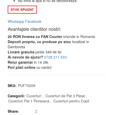
Nu intra la apa si nu se decoloreaza
149,99 lei.
STOC EPUIZAT
Whatsapp
Facebook
Avantajele clientilor nostri:
20 RON livrarea cu FAN Courier
oriunde in Romania
Depozit propriu, cu produse pe stoc
localizat in
Dambovita
Livrare gratuita
peste 349 de lei
Ai nevoie de ajutor?
0728 211 933
Retur garantat
in 14 zile
Poti plati online
cu cardul
SKU:
PUF70209
Categorii:
Cuverturi
,
Cuverturi de Pat 3 Piese
,
Cuverturi Pat 1 Persoana
,
Cuverturi pentru Copii
Share