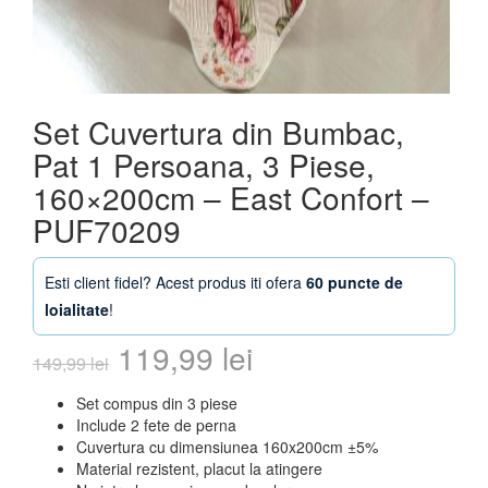
Set Cuvertura din Bumbac,
Pat 1 Persoana, 3 Piese,
160×200cm – East Confort –
PUF70209
Esti client fidel? Acest produs iti ofera
60 puncte de
loialitate
!
Prețul
Prețul
119,99
lei
149,99
lei
inițial
curent
Set compus din 3 piese
Include 2 fete de perna
a
este:
Cuvertura cu dimensiunea 160x200cm ±5%
Material rezistent, placut la atingere
fost:
119,99 lei.