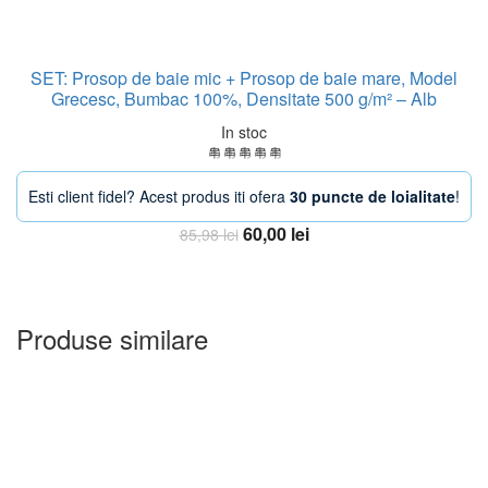
SET: Prosop de baie mic + Prosop de baie mare, Model
Grecesc, Bumbac 100%, Densitate 500 g/m² – Alb
In stoc
Esti client fidel? Acest produs iti ofera
30 puncte de loialitate
!
Prețul
Prețul
60,00
lei
85,98
lei
inițial
curent
Adauga in Cos
a
este:
fost:
60,00 lei.
85,98 lei.
Produse similare
-25%