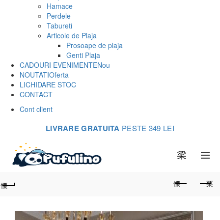
Hamace
Perdele
Tabureti
Articole de Plaja
Prosoape de plaja
Genti Plaja
CADOURI EVENIMENTE
Nou
NOUTATI
Oferta
LICHIDARE STOC
CONTACT
Cont client
LIVRARE GRATUITA
PESTE 349 LEI
0