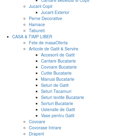
Cantare Bebelusi si Copii
Jucarii Copii
Jucarii Exterior
Perne Decorative
Hamace
Tabureti
CASA & TIMP LIBER
Fete de masa
Oferta
Articole de Gatit & Servire
Accesorii de Gatit
Cantare Bucatarie
Covoare Bucatarie
Cutite Bucatarie
Manusi Bucatarie
Seturi de Gatit
Seturi Tacamuri
Seturi textile Bucatarie
Sorturi Bucatarie
Ustensile de Gatit
Vase pentru Gatit
Covoare
Covorase Intrare
Draperii