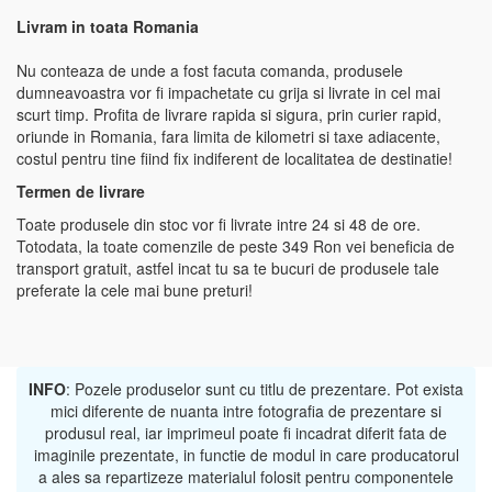
Livram in toata Romania
Nu conteaza de unde a fost facuta comanda, produsele
dumneavoastra vor fi impachetate cu grija si livrate in cel mai
scurt timp. Profita de livrare rapida si sigura, prin curier rapid,
oriunde in Romania, fara limita de kilometri si taxe adiacente,
costul pentru tine fiind fix indiferent de localitatea de destinatie!
Termen de livrare
Toate produsele din stoc vor fi livrate intre 24 si 48 de ore.
Totodata, la toate comenzile de peste 349 Ron vei beneficia de
transport gratuit, astfel incat tu sa te bucuri de produsele tale
preferate la cele mai bune preturi!
INFO
: Pozele produselor sunt cu titlu de prezentare. Pot exista
mici diferente de nuanta intre fotografia de prezentare si
produsul real, iar imprimeul poate fi incadrat diferit fata de
imaginile prezentate, in functie de modul in care producatorul
a ales sa repartizeze materialul folosit pentru componentele