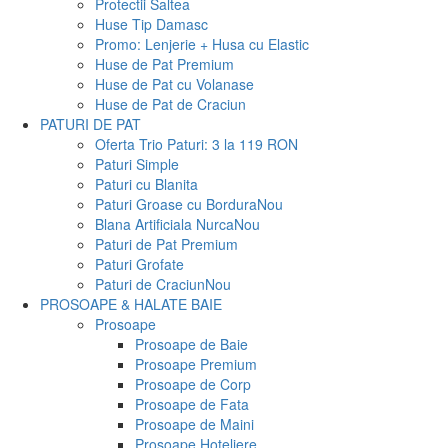
Protectii Saltea
Huse Tip Damasc
Promo: Lenjerie + Husa cu Elastic
Huse de Pat Premium
Huse de Pat cu Volanase
Huse de Pat de Craciun
PATURI DE PAT
Oferta Trio Paturi: 3 la 119 RON
Paturi Simple
Paturi cu Blanita
Paturi Groase cu Bordura
Nou
Blana Artificiala Nurca
Nou
Paturi de Pat Premium
Paturi Grofate
Paturi de Craciun
Nou
PROSOAPE & HALATE BAIE
Prosoape
Prosoape de Baie
Prosoape Premium
Prosoape de Corp
Prosoape de Fata
Prosoape de Maini
Prosoape Hoteliere