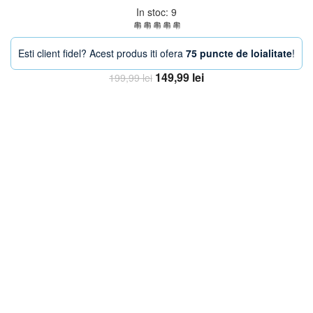
In stoc: 9
Esti client fidel? Acest produs iti ofera
75 puncte de loialitate
!
Prețul
Prețul
149,99
lei
199,99
lei
inițial
curent
Adaugă în coș
a
este:
fost:
149,99 lei.
199,99 lei.
-25%