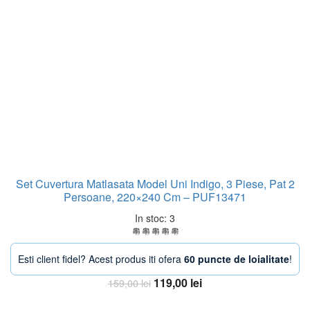
Set Cuvertura Matlasata Model Uni Indigo, 3 Piese, Pat 2
Persoane, 220×240 Cm – PUF13471
In stoc: 3
Esti client fidel? Acest produs iti ofera
60 puncte de loialitate
!
Prețul
Prețul
119,00
lei
159,00
lei
inițial
curent
Adaugă în coș