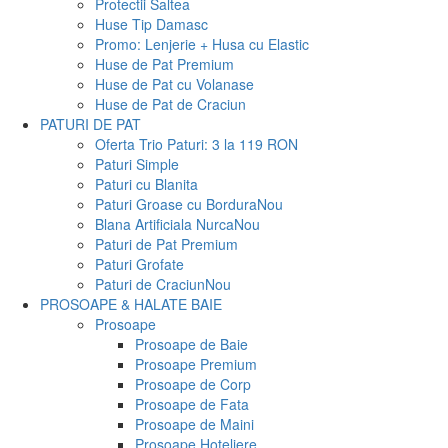
Protectii Saltea
Huse Tip Damasc
Promo: Lenjerie + Husa cu Elastic
Huse de Pat Premium
Huse de Pat cu Volanase
Huse de Pat de Craciun
PATURI DE PAT
Oferta Trio Paturi: 3 la 119 RON
Paturi Simple
Paturi cu Blanita
Paturi Groase cu Bordura
Nou
Blana Artificiala Nurca
Nou
Paturi de Pat Premium
Paturi Grofate
Paturi de Craciun
Nou
PROSOAPE & HALATE BAIE
Prosoape
Prosoape de Baie
Prosoape Premium
Prosoape de Corp
Prosoape de Fata
Prosoape de Maini
Prosoape Hoteliere