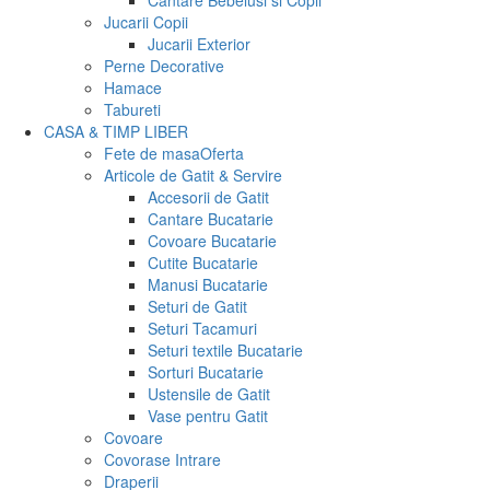
Cantare Bebelusi si Copii
Jucarii Copii
Jucarii Exterior
Perne Decorative
Hamace
Tabureti
CASA & TIMP LIBER
Fete de masa
Oferta
Articole de Gatit & Servire
Accesorii de Gatit
Cantare Bucatarie
Covoare Bucatarie
Cutite Bucatarie
Manusi Bucatarie
Seturi de Gatit
Seturi Tacamuri
Seturi textile Bucatarie
Sorturi Bucatarie
Ustensile de Gatit
Vase pentru Gatit
Covoare
Covorase Intrare
Draperii