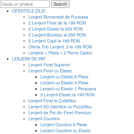
Search
Search
for:
OFERTELE ZILEI
Lenjerii Romanesti de Pucioasa
2 Lenjerii Finet de la 199 RON
2 Lenjerii Elastic la 229 RON
2 Lenjerii Bumbac la 299 RON
2 Lenjerii Copii la 189 RON
Oferta Trio Lenjerii: 3 la 199 RON
Lenjerie + Pilota + 2 Perne Cadou
LENJERII DE PAT
Lenjerii Finet Superior
Lenjerii Finet cu Elastic
Lenjerii cu Elastic 6 Piese
Lenjerii cu Elastic 4 Piese
Lenjerii cu Elastic 1 Persoana
2 Lenjerii Elastic la 199 RON
Lenjerii Finet la Cutie
Nou
Lenjerii 5D (Identice cu Poza)
Nou
Lenjerii de Pat din Finet Premium
Lenjerii Cocolino
Lenjerii Cocolino 6 Piese
Lenjerii Cocolino cu Elastic