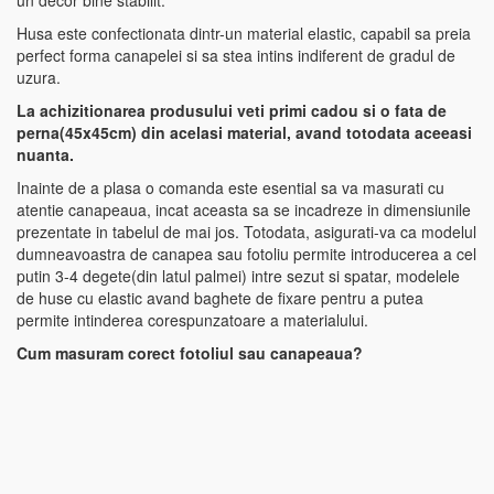
un decor bine stabilit.
Husa este confectionata dintr-un material elastic, capabil sa preia
perfect forma canapelei si sa stea intins indiferent de gradul de
uzura.
La achizitionarea produsului veti primi cadou si o fata de
perna(45x45cm) din acelasi material, avand totodata aceeasi
nuanta.
Inainte de a plasa o comanda este esential sa va masurati cu
atentie canapeaua, incat aceasta sa se incadreze in dimensiunile
prezentate in tabelul de mai jos. Totodata, asigurati-va ca modelul
dumneavoastra de canapea sau fotoliu permite introducerea a cel
putin 3-4 degete(din latul palmei) intre sezut si spatar, modelele
de huse cu elastic avand baghete de fixare pentru a putea
permite intinderea corespunzatoare a materialului.
Cum masuram corect fotoliul sau canapeaua?