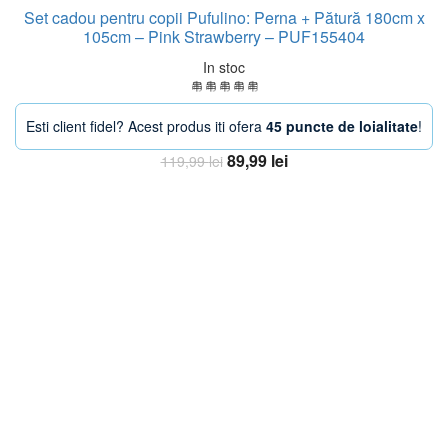
Set cadou pentru copii Pufulino: Perna + Pătură 180cm x
105cm – Pink Strawberry – PUF155404
In stoc
Esti client fidel? Acest produs iti ofera
45 puncte de loialitate
!
Prețul
Prețul
89,99
lei
119,99
lei
inițial
curent
Adaugă în coș
a
este:
fost:
89,99 lei.
119,99 lei.
-38%