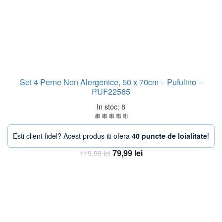
Set 4 Perne Non Alergenice, 50 x 70cm – Pufulino –
PUF22565
In stoc: 8
Esti client fidel? Acest produs iti ofera
40 puncte de loialitate
!
Prețul
Prețul
79,99
lei
119,99
lei
inițial
curent
Adaugă în coș
a
este:
fost:
79,99 lei.
119,99 lei.