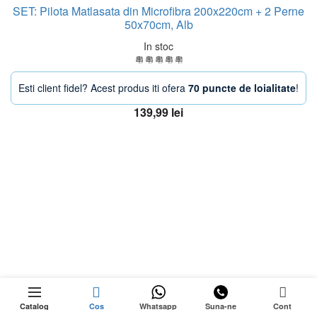
SET: Pilota Matlasata din Microfibra 200x220cm + 2 Perne
50x70cm, Alb
In stoc
Esti client fidel? Acest produs iti ofera
70 puncte de loialitate
!
139,99
lei
Adaugă în coș
OFERTA
0
ÎN
Cantitate Set Husa Elastica pentru Canapea 3 
Adaugă în coș
rețul
STOC
Catalog
Cos
Whatsapp
Suna-ne
Cont