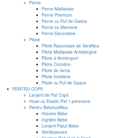
Perne
Perne Matlasate
Perne Premium
Perne cu Puf de Gasca
Perne cu Memorie
Perne Decorative
Pilote
Pilote Racoroase de Vara
Nou
Pilote Matlasate Antialergice
Pilote 4 Anotimpuri
Pilote Cocolino
Pilote de Iarna
Pilote hoteliere
Pilote cu Puf de Gasca
PENTRU COPII
Lenjerii de Pat Copii
Huse cu Elastic Pat 1 persoana
Pentru Bebelusi
Nou
Hranire Bebe
Ingrijire Bebe
Lenjerii Patut Bebe
Sterilizatoare