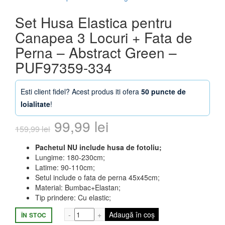
Set Husa Elastica pentru
Canapea 3 Locuri + Fata de
Perna – Abstract Green –
PUF97359-334
Esti client fidel? Acest produs iti ofera
50 puncte de
loialitate
!
Prețul
Prețul
99,99
lei
159,99
lei
inițial
curent
Pachetul NU include husa de fotoliu;
Lungime: 180-230cm;
a
este:
Latime: 90-110cm;
Setul include o fata de perna 45x45cm;
fost:
99,99 lei.
Material: Bumbac+Elastan;
Tip prindere: Cu elastic;
159,99 lei.
Cantitate Set Husa Elastica pentru Canap
Adaugă în coș
ÎN STOC