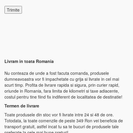
Livram in toata Romania
Nu conteaza de unde a fost facuta comanda, produsele
dumneavoastra vor fi impachetate cu grija si livrate in cel mai
scurt timp. Profita de livrare rapida si sigura, prin curier rapid,
oriunde in Romania, fara limita de kilometri si taxe adiacente,
costul pentru tine fiind fix indiferent de localitatea de destinatie!
Termen de livrare
Toate produsele din stoc vor fi livrate intre 24 si 48 de ore.
Totodata, la toate comenzile de peste 349 Ron vei beneficia de
transport gratuit, astfel incat tu sa te bucuri de produsele tale
preferate la cele mai bune preturi!