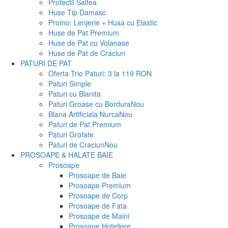
Protectii Saltea
Huse Tip Damasc
Promo: Lenjerie + Husa cu Elastic
Huse de Pat Premium
Huse de Pat cu Volanase
Huse de Pat de Craciun
PATURI DE PAT
Oferta Trio Paturi: 3 la 119 RON
Paturi Simple
Paturi cu Blanita
Paturi Groase cu Bordura
Nou
Blana Artificiala Nurca
Nou
Paturi de Pat Premium
Paturi Grofate
Paturi de Craciun
Nou
PROSOAPE & HALATE BAIE
Prosoape
Prosoape de Baie
Prosoape Premium
Prosoape de Corp
Prosoape de Fata
Prosoape de Maini
Prosoape Hoteliere