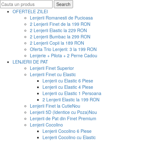
Search
Search
for:
OFERTELE ZILEI
Lenjerii Romanesti de Pucioasa
2 Lenjerii Finet de la 199 RON
2 Lenjerii Elastic la 229 RON
2 Lenjerii Bumbac la 299 RON
2 Lenjerii Copii la 189 RON
Oferta Trio Lenjerii: 3 la 199 RON
Lenjerie + Pilota + 2 Perne Cadou
LENJERII DE PAT
Lenjerii Finet Superior
Lenjerii Finet cu Elastic
Lenjerii cu Elastic 6 Piese
Lenjerii cu Elastic 4 Piese
Lenjerii cu Elastic 1 Persoana
2 Lenjerii Elastic la 199 RON
Lenjerii Finet la Cutie
Nou
Lenjerii 5D (Identice cu Poza)
Nou
Lenjerii de Pat din Finet Premium
Lenjerii Cocolino
Lenjerii Cocolino 6 Piese
Lenjerii Cocolino cu Elastic