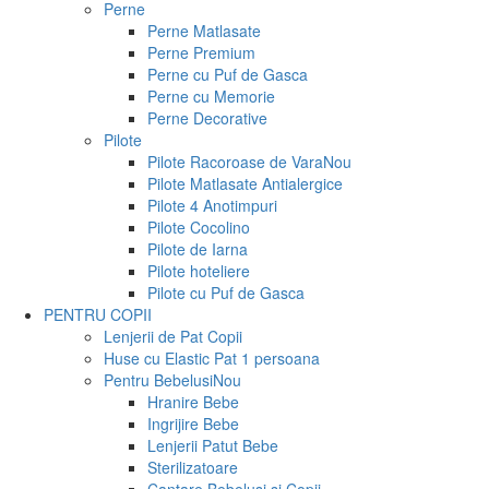
Perne
Perne Matlasate
Perne Premium
Perne cu Puf de Gasca
Perne cu Memorie
Perne Decorative
Pilote
Pilote Racoroase de Vara
Nou
Pilote Matlasate Antialergice
Pilote 4 Anotimpuri
Pilote Cocolino
Pilote de Iarna
Pilote hoteliere
Pilote cu Puf de Gasca
PENTRU COPII
Lenjerii de Pat Copii
Huse cu Elastic Pat 1 persoana
Pentru Bebelusi
Nou
Hranire Bebe
Ingrijire Bebe
Lenjerii Patut Bebe
Sterilizatoare