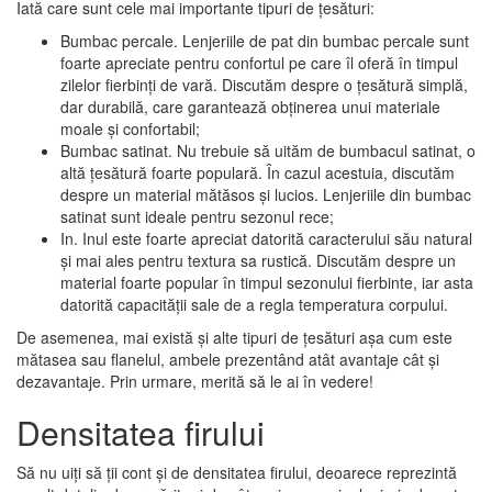
Iată care sunt cele mai importante tipuri de țesături:
Bumbac percale. Lenjeriile de pat din bumbac percale sunt
foarte apreciate pentru confortul pe care îl oferă în timpul
zilelor fierbinți de vară. Discutăm despre o țesătură simplă,
dar durabilă, care garantează obținerea unui materiale
moale și confortabil;
Bumbac satinat. Nu trebuie să uităm de bumbacul satinat, o
altă țesătură foarte populară. În cazul acestuia, discutăm
despre un material mătăsos și lucios. Lenjeriile din bumbac
satinat sunt ideale pentru sezonul rece;
In. Inul este foarte apreciat datorită caracterului său natural
și mai ales pentru textura sa rustică. Discutăm despre un
material foarte popular în timpul sezonului fierbinte, iar asta
datorită capacității sale de a regla temperatura corpului.
De asemenea, mai există și alte tipuri de țesături așa cum este
mătasea sau flanelul, ambele prezentând atât avantaje cât și
dezavantaje. Prin urmare, merită să le ai în vedere!
Densitatea firului
Să nu uiți să ții cont și de densitatea firului, deoarece reprezintă