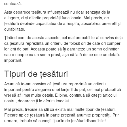
contează.
Asta deoarece țesătura influențează nu doar senzația de la
atingere, ci și diferite proprietăți funcționale. Mai precis, de
țesătură depinde capacitatea de a respira, absorbirea umezelii și
durabilitate.
Ținând cont de aceste aspecte, cel mai probabil te-ai convins deja
că țesătura reprezintă un criteriu de folosit ori de câte ori cumperi
lenjerii de pat! Aceasta poate să îți garanteze un somn odihnitor
sau o noapte cu un somn prost, așa că iată de ce este un detaliu
important.
Tipuri de țesături
Acum că te-am convins că țesătura reprezintă un criteriu
important pentru alegerea unei lenjerii de pat, cel mai probabil că
vrei să afli mai multe detalii. Ei bine, continuă să citești articolul
nostru, deoarece ți le oferim imediat.
Mai precis, trebuie să știi că există mai multe tipuri de țesături.
Fiecare tip de țesătură în parte prezintă anumite proprietăți. Prin
urmare, trebuie să cunoști tipurile de țesături disponibile!