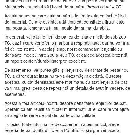
un alt detaliu de urmărit ori de câte ori cumperi o lenjerie de pat.
Mai precis, va trebui să ții cont de numărul
thread count
– TC
.
Acesta ne spune care este numărul de fire țesute pe inch pătrat
de material. Cu alte cuvinte, atât timp cât densitatea firului este
mai bogată, lenjeria va fi mai moale dar și mai durabilă.
În general, vei găsi lenjerii de pat cu densitate mică, de sub 200
TC, caz în care vor oferi o mai bună respirabilitate, dar nu vor fi la
fel de rezistente. În același timp, noi recomandăm lenjeriile cu
densitate medie, între 200 și 400 TC, deoarece acestea prezintă
un raport confort/durabilitate/preț excelent.
De asemenea, vei putea găsi și lenjerii cu densitate de peste 400
TC, a căror durabilitate nu te va dezamăgi niciodată. Cu toate
acestea, cu cât densitatea este mai mare, cu atât lenjeria de pat
va fi mai grea, ceea ce reprezintă un detaliu de avut în vedere, de
asemenea.
Acesta a fost articolul nostru despre densitatea lenjeriilor de pat.
Sperăm că am reușit să îți oferim informații utile, care te vor ajuta
să alegi o lenjerie de pat de foarte bună calitate.
Folosind toate informațiile descoperite în acest articol, alege
lenjeria de pat dorită din oferta Pufulino.ro și sigur vei face o