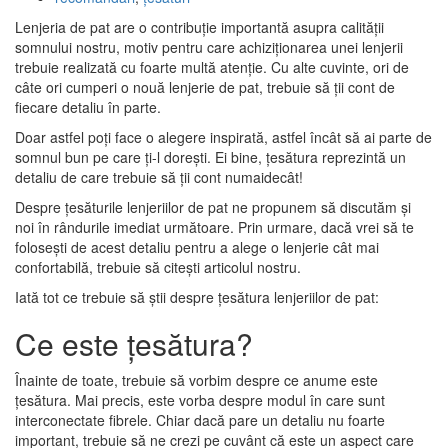
Lenjeria de pat are o contribuție importantă asupra calității
somnului nostru, motiv pentru care achiziționarea unei lenjerii
trebuie realizată cu foarte multă atenție. Cu alte cuvinte, ori de
câte ori cumperi o nouă lenjerie de pat, trebuie să ții cont de
fiecare detaliu în parte.
Doar astfel poți face o alegere inspirată, astfel încât să ai parte de
somnul bun pe care ți-l dorești. Ei bine, țesătura reprezintă un
detaliu de care trebuie să ții cont numaidecât!
Despre țesăturile lenjeriilor de pat ne propunem să discutăm și
noi în rândurile imediat următoare. Prin urmare, dacă vrei să te
folosești de acest detaliu pentru a alege o lenjerie cât mai
confortabilă, trebuie să citești articolul nostru.
Iată tot ce trebuie să știi despre țesătura lenjeriilor de pat:
Ce este țesătura?
Înainte de toate, trebuie să vorbim despre ce anume este
țesătura. Mai precis, este vorba despre modul în care sunt
interconectate fibrele. Chiar dacă pare un detaliu nu foarte
important, trebuie să ne crezi pe cuvânt că este un aspect care