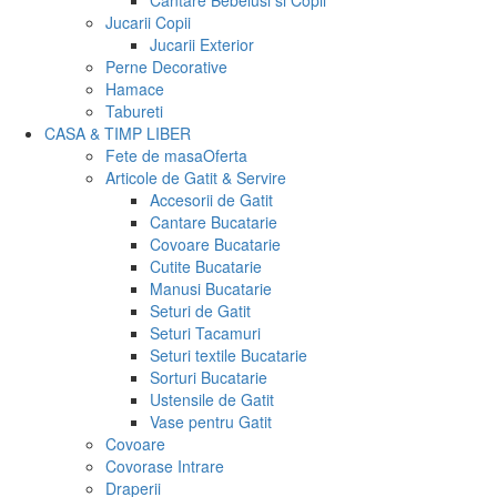
Cantare Bebelusi si Copii
Jucarii Copii
Jucarii Exterior
Perne Decorative
Hamace
Tabureti
CASA & TIMP LIBER
Fete de masa
Oferta
Articole de Gatit & Servire
Accesorii de Gatit
Cantare Bucatarie
Covoare Bucatarie
Cutite Bucatarie
Manusi Bucatarie
Seturi de Gatit
Seturi Tacamuri
Seturi textile Bucatarie
Sorturi Bucatarie
Ustensile de Gatit
Vase pentru Gatit
Covoare
Covorase Intrare
Draperii