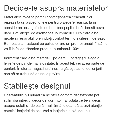
Decide-te asupra materialelor
Materialele folosite pentru confecționarea cearșafurilor
reprezintă un aspect cheie pentru o alegere reușită. Ia în
considerare cearșafurile de bumbac-poplin dacă dorești ceva
ușor. Poți alege, de asemenea, bumbacul 100% care este
moale și respirabil, oferindu-ți confort termic indiferent de sezon.
Bumbacul amestecat cu poliester are un preț rezonabil, însă nu
va fi la fel de răcoritor precum bumbacul 100%.
Indiferent care este materialul pe care îl îndrăgești, alege o
lenjerie de pat de înaltă calitate. În acest fel, vei avea parte de
confort. În
oferta magazinului nostru
găsești astfel de lenjerii,
așa că ar trebui să arunci o privire.
Stabilește designul
Cearșafurile nu numai că ne oferă confort, dar totodată pot
schimba întregul decor din dormitor. Iar odată ce te-ai decis
asupra detaliilor de bază, mai rămâne doar să acorzi atenție
esteticii lenjeriei de pat. Vrei o lenjerie simplă, sau cu