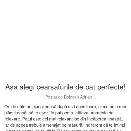
Articole
Așa alegi cearșafurile de pat perfecte!
Postat de
Bolocan Adrian
Ori de câte ori ajungi acasă după o zi obositoare, nimic nu e mai
plăcut decât să te așezi în pat pentru câteva momente de
relaxare. Patul este cel mai relaxant loc din încăperea noastră,
iar de aceea trebuie amenajat pe măsură. Indiferent că te întinzi
în pat să dormi, să te uiți la TV sau poate să stai la povești cu