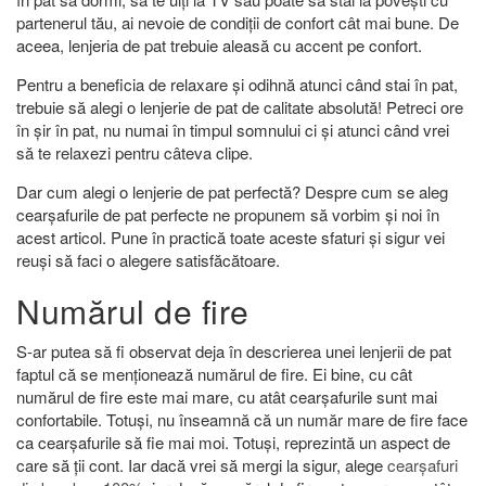
partenerul tău, ai nevoie de condiții de confort cât mai bune. De
aceea, lenjeria de pat trebuie aleasă cu accent pe confort.
Pentru a beneficia de relaxare și odihnă atunci când stai în pat,
trebuie să alegi o lenjerie de pat de calitate absolută! Petreci ore
în șir în pat, nu numai în timpul somnului ci și atunci când vrei
să te relaxezi pentru câteva clipe.
Dar cum alegi o lenjerie de pat perfectă? Despre cum se aleg
cearșafurile de pat perfecte ne propunem să vorbim și noi în
acest articol. Pune în practică toate aceste sfaturi și sigur vei
reuși să faci o alegere satisfăcătoare.
Numărul de fire
S-ar putea să fi observat deja în descrierea unei lenjerii de pat
faptul că se menționează numărul de fire. Ei bine, cu cât
numărul de fire este mai mare, cu atât cearșafurile sunt mai
confortabile. Totuși, nu înseamnă că un număr mare de fire face
ca cearșafurile să fie mai moi. Totuși, reprezintă un aspect de
care să ții cont. Iar dacă vrei să mergi la sigur, alege
cearșafuri