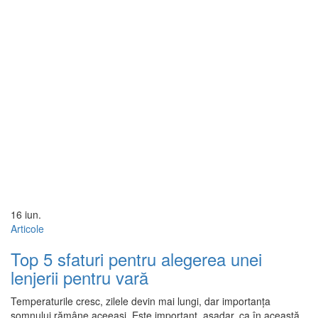
16
iun.
Articole
Top 5 sfaturi pentru alegerea unei
lenjerii pentru vară
Temperaturile cresc, zilele devin mai lungi, dar importanța
somnului rămâne aceeași. Este important, așadar, ca în această