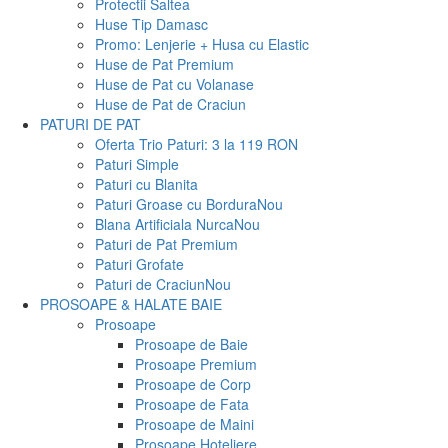
Protectii Saltea
Huse Tip Damasc
Promo: Lenjerie + Husa cu Elastic
Huse de Pat Premium
Huse de Pat cu Volanase
Huse de Pat de Craciun
PATURI DE PAT
Oferta Trio Paturi: 3 la 119 RON
Paturi Simple
Paturi cu Blanita
Paturi Groase cu Bordura
Nou
Blana Artificiala Nurca
Nou
Paturi de Pat Premium
Paturi Grofate
Paturi de Craciun
Nou
PROSOAPE & HALATE BAIE
Prosoape
Prosoape de Baie
Prosoape Premium
Prosoape de Corp
Prosoape de Fata
Prosoape de Maini
Prosoape Hoteliere