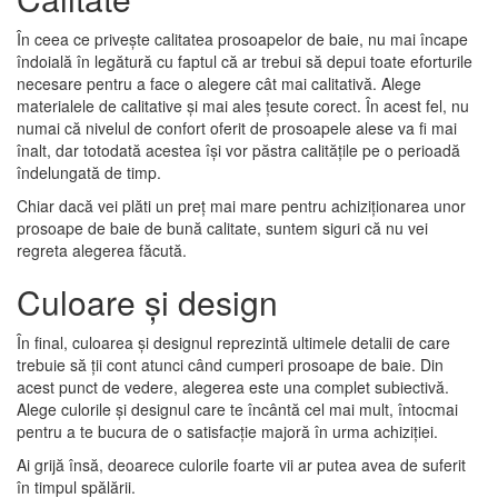
În ceea ce privește calitatea prosoapelor de baie, nu mai încape
îndoială în legătură cu faptul că ar trebui să depui toate eforturile
necesare pentru a face o alegere cât mai calitativă. Alege
materialele de calitative și mai ales țesute corect. În acest fel, nu
numai că nivelul de confort oferit de prosoapele alese va fi mai
înalt, dar totodată acestea își vor păstra calitățile pe o perioadă
îndelungată de timp.
Chiar dacă vei plăti un preț mai mare pentru achiziționarea unor
prosoape de baie de bună calitate, suntem siguri că nu vei
regreta alegerea făcută.
Culoare și design
În final, culoarea și designul reprezintă ultimele detalii de care
trebuie să ții cont atunci când cumperi prosoape de baie. Din
acest punct de vedere, alegerea este una complet subiectivă.
Alege culorile și designul care te încântă cel mai mult, întocmai
pentru a te bucura de o satisfacție majoră în urma achiziției.
Ai grijă însă, deoarece culorile foarte vii ar putea avea de suferit
în timpul spălării.