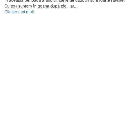
În această perioadă a anului, ideile de cadouri sunt foarte râvnite!
Cu toții suntem în goana după idei, iar...
Citeste mai mult