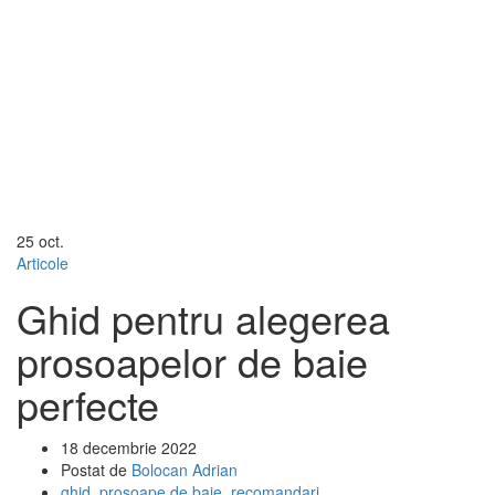
25
oct.
Articole
Ghid pentru alegerea
prosoapelor de baie
perfecte
18 decembrie 2022
Postat de
Bolocan Adrian
ghid
,
prosoape de baie
,
recomandari