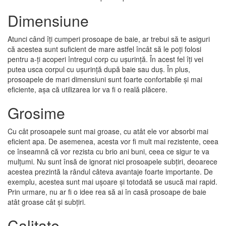
Dimensiune
Atunci când îți cumperi prosoape de baie, ar trebui să te asiguri
că acestea sunt suficient de mare astfel încât să le poți folosi
pentru a-ți acoperi întregul corp cu ușurință. În acest fel îți vei
putea usca corpul cu ușurință după baie sau duș. În plus,
prosoapele de mari dimensiuni sunt foarte confortabile și mai
eficiente, așa că utilizarea lor va fi o reală plăcere.
Grosime
Cu cât prosoapele sunt mai groase, cu atât ele vor absorbi mai
eficient apa. De asemenea, acesta vor fi mult mai rezistente, ceea
ce înseamnă că vor rezista cu brio ani buni, ceea ce sigur te va
mulțumi. Nu sunt însă de ignorat nici prosoapele subțiri, deoarece
acestea prezintă la rândul câteva avantaje foarte importante. De
exemplu, acestea sunt mai ușoare și totodată se usucă mai rapid.
Prin urmare, nu ar fi o idee rea să ai în casă prosoape de baie
atât groase cât și subțiri.
Calitate