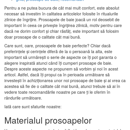
Pentru a ne putea bucura de cât mai mult confort, este absolut
necesar să investim în calitatea articolelor folosite în ritualurile
zilnice de îngrijire. Prosoapele de baie joacă un rol deosebit de
important în ceea ce privește îngrijirea zilnică, motiv pentru care
dacă ne dorim confort și chiar răsfăț, este important să folosim
doar prosoape de o calitate cât mai bună.
Care sunt, oare, prosoapele de baie perfecte? Chiar dacă
preferințele și cerințele diferă de la o persoană la alta, este
important să urmărești o serie de aspecte ce îți pot garanta o
alegere inspirată atunci când îți cumperi prosoape de baie.
Despre aceste aspecte ne propunem să vorbim și noi în acest
articol. Astfel, dacă îți propui ca în perioada următoare să
investești în achiziționarea unor noi prosoape de baie și ai vrea ca
acestea să fie de o calitate cât mai bună, atunci trebuie să ai în
vedere toate recomandările noastre pe care ți le oferim în
rândurile următoare.
Iată care sunt sfaturile noastre:
Materialul prosoapelor