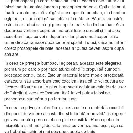
Un prim aspect pe care trebuie să îl ai în vedere este materialul
folosit pentru confecționarea prosoapelor de baie. Opțiunile sunt
foarte variate, așa că vei găsi prosoape din bumbac, din bumbac
egiptean, din microfibră sau chiar din mătase. Părerea noastră
este că ar trebui să alegi prosoapele realizate din bumbac. Asta
deoarece vorbim despre un material foarte durabil și mai ales
absorbant, așa că vei îndepărta chiar și cele mai superficiale
urme de apă rămase după ce te-ai spălat. Totuși, dacă nu întreții
corect prosoapele de baie, acestea ar putea deveni aspre după
spălare.
În ceea ce privește bumbacul egiptean, aceasta este alegerea
premium pe care o poți face atunci când îți propui să cumperi
prosoape pentru baie. Este un material foarte moale și totodată
caracterul său absorbant este excelent, așa că te vei bucura de
fiecare utilizare a sa. În plus, bumbacul egiptean este foarte ușor
de întreținut, ceea ce înseamnă că te vei putea folosi de
prosoapele cumpărate pe termen lung.
În ceea ce privește microfibra, acesta este un material accesibil
din punct de vedere al costurilor și totodată reprezintă o alegere
grozavă pentru persoanele cu piele sensibilă. Prosoapele din
microfibră sunt moi și delicate, însă se vor uza mai ușor, așa că
va trebui să schimbi mai des prosoapele de baie.