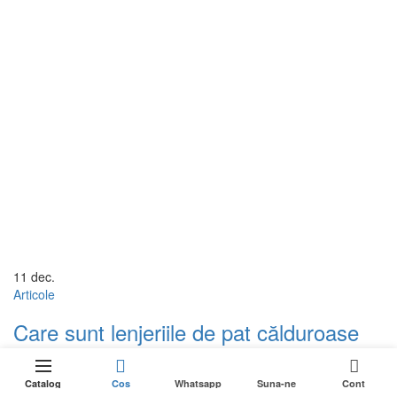
11
dec.
Articole
Care sunt lenjeriile de pat călduroase
recomandate pentru sezonul rece
0
Iarna și-a intrat deja în drepturi, așa că sistemele de climatizare
Catalog
Cos
Whatsapp
Suna-ne
Cont