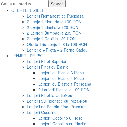
Search
Search
for:
OFERTELE ZILEI
Lenjerii Romanesti de Pucioasa
2 Lenjerii Finet de la 199 RON
2 Lenjerii Elastic la 229 RON
2 Lenjerii Bumbac la 299 RON
2 Lenjerii Copii la 189 RON
Oferta Trio Lenjerii: 3 la 199 RON
Lenjerie + Pilota + 2 Perne Cadou
LENJERII DE PAT
Lenjerii Finet Superior
Lenjerii Finet cu Elastic
Lenjerii cu Elastic 6 Piese
Lenjerii cu Elastic 4 Piese
Lenjerii cu Elastic 1 Persoana
2 Lenjerii Elastic la 199 RON
Lenjerii Finet la Cutie
Nou
Lenjerii 5D (Identice cu Poza)
Nou
Lenjerii de Pat din Finet Premium
Lenjerii Cocolino
Lenjerii Cocolino 6 Piese
Lenjerii Cocolino cu Elastic