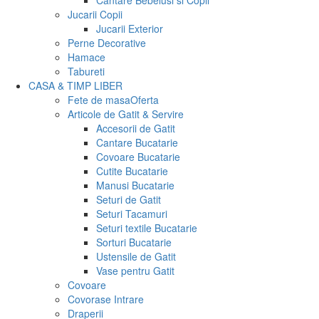
Cantare Bebelusi si Copii
Jucarii Copii
Jucarii Exterior
Perne Decorative
Hamace
Tabureti
CASA & TIMP LIBER
Fete de masa
Oferta
Articole de Gatit & Servire
Accesorii de Gatit
Cantare Bucatarie
Covoare Bucatarie
Cutite Bucatarie
Manusi Bucatarie
Seturi de Gatit
Seturi Tacamuri
Seturi textile Bucatarie
Sorturi Bucatarie
Ustensile de Gatit
Vase pentru Gatit
Covoare
Covorase Intrare
Draperii