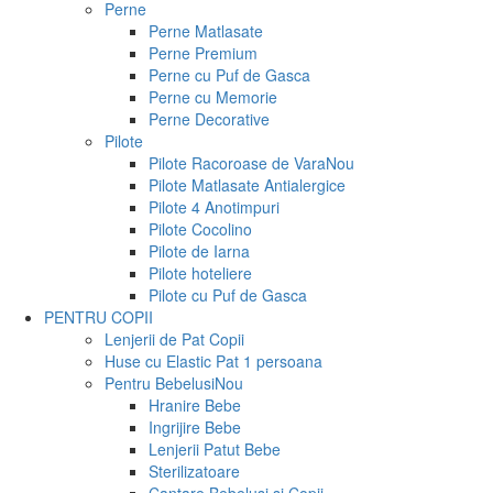
Perne
Perne Matlasate
Perne Premium
Perne cu Puf de Gasca
Perne cu Memorie
Perne Decorative
Pilote
Pilote Racoroase de Vara
Nou
Pilote Matlasate Antialergice
Pilote 4 Anotimpuri
Pilote Cocolino
Pilote de Iarna
Pilote hoteliere
Pilote cu Puf de Gasca
PENTRU COPII
Lenjerii de Pat Copii
Huse cu Elastic Pat 1 persoana
Pentru Bebelusi
Nou
Hranire Bebe
Ingrijire Bebe
Lenjerii Patut Bebe
Sterilizatoare