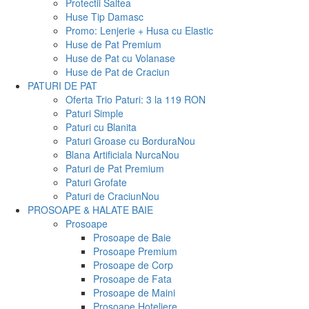
Protectii Saltea
Huse Tip Damasc
Promo: Lenjerie + Husa cu Elastic
Huse de Pat Premium
Huse de Pat cu Volanase
Huse de Pat de Craciun
PATURI DE PAT
Oferta Trio Paturi: 3 la 119 RON
Paturi Simple
Paturi cu Blanita
Paturi Groase cu Bordura
Nou
Blana Artificiala Nurca
Nou
Paturi de Pat Premium
Paturi Grofate
Paturi de Craciun
Nou
PROSOAPE & HALATE BAIE
Prosoape
Prosoape de Baie
Prosoape Premium
Prosoape de Corp
Prosoape de Fata
Prosoape de Maini
Prosoape Hoteliere