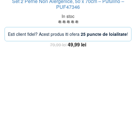
Set 2 Perne Non Alergenice, 50 x 70cm – Pufulino –
PUF47346
In stoc
Esti client fidel? Acest produs iti ofera
25 puncte de loialitate
!
Prețul
Prețul
49,99
lei
79,99
lei
inițial
curent
Adaugă în coș
a
este:
fost:
49,99 lei.
79,99 lei.
-33%