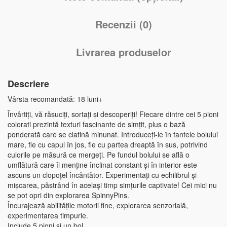
Recenzii (0)
Livrarea produselor
Descriere
Vârsta recomandată: 18 luni+
Învârtiți, vă răsuciți, sortați și descoperiți! Fiecare dintre cei 5 pioni
colorati prezintă texturi fascinante de simțit, plus o bază
ponderată care se clatină minunat. Introduceți-le în fantele bolului
mare, fie cu capul în jos, fie cu partea dreaptă în sus, potrivind
culorile pe măsură ce mergeți. Pe fundul bolului se află o
umflătură care îl menține înclinat constant și în interior este
ascuns un clopoțel încântător. Experimentați cu echilibrul și
mișcarea, păstrând în același timp simțurile captivate! Cei mici nu
se pot opri din explorarea SpinnyPins.
Încurajează abilitățile motorii fine, explorarea senzorială,
experimentarea timpurie.
Include 5 pioni si un bol.