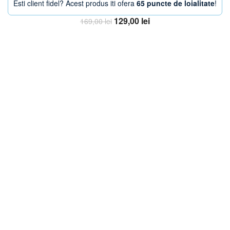
Esti client fidel? Acest produs iti ofera
65 puncte de loialitate
!
Prețul
Prețul
129,00
lei
169,00
lei
inițial
curent
Adaugă în coș
a
este:
fost:
129,00 lei.
169,00 lei.
-16%