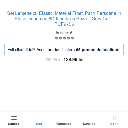
Set Lenjerie cu Elastic, Material Finet, Pat 1 Persoana, 4
Piese, Imprimeu 5D Identic cu Poza – Grey Cat –
PUF9755
In stoc: 8
Esti client fidel? Acest produs iti ofera
65 puncte de loialitate
!
Prețul
Prețul
129,99
lei
159,99
lei
inițial
curent
Adaugă în coș
a
este:
fost:
129,99 lei.
159,99 lei.
-16%
0
DOAR 1
Adaugă în coș
RĂMASE
ețul
Catalog
Cos
Whatsapp
Suna-ne
Cont
ÎN STOC