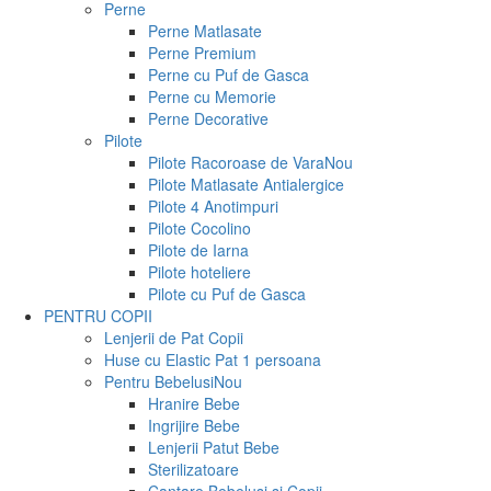
Perne
Perne Matlasate
Perne Premium
Perne cu Puf de Gasca
Perne cu Memorie
Perne Decorative
Pilote
Pilote Racoroase de Vara
Nou
Pilote Matlasate Antialergice
Pilote 4 Anotimpuri
Pilote Cocolino
Pilote de Iarna
Pilote hoteliere
Pilote cu Puf de Gasca
PENTRU COPII
Lenjerii de Pat Copii
Huse cu Elastic Pat 1 persoana
Pentru Bebelusi
Nou
Hranire Bebe
Ingrijire Bebe
Lenjerii Patut Bebe
Sterilizatoare