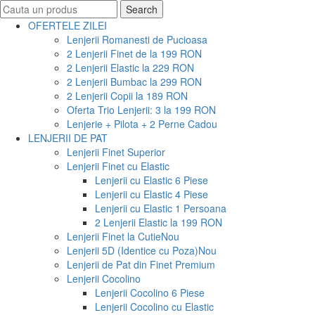
Search
Search
for:
OFERTELE ZILEI
Lenjerii Romanesti de Pucioasa
2 Lenjerii Finet de la 199 RON
2 Lenjerii Elastic la 229 RON
2 Lenjerii Bumbac la 299 RON
2 Lenjerii Copii la 189 RON
Oferta Trio Lenjerii: 3 la 199 RON
Lenjerie + Pilota + 2 Perne Cadou
LENJERII DE PAT
Lenjerii Finet Superior
Lenjerii Finet cu Elastic
Lenjerii cu Elastic 6 Piese
Lenjerii cu Elastic 4 Piese
Lenjerii cu Elastic 1 Persoana
2 Lenjerii Elastic la 199 RON
Lenjerii Finet la Cutie
Nou
Lenjerii 5D (Identice cu Poza)
Nou
Lenjerii de Pat din Finet Premium
Lenjerii Cocolino
Lenjerii Cocolino 6 Piese
Lenjerii Cocolino cu Elastic