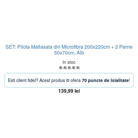
SET: Pilota Matlasata din Microfibra 200x220cm + 2 Perne
50x70cm, Alb
In stoc
Esti client fidel? Acest produs iti ofera
70 puncte de loialitate
!
139,99
lei
Adaugă în coș
OFERTA