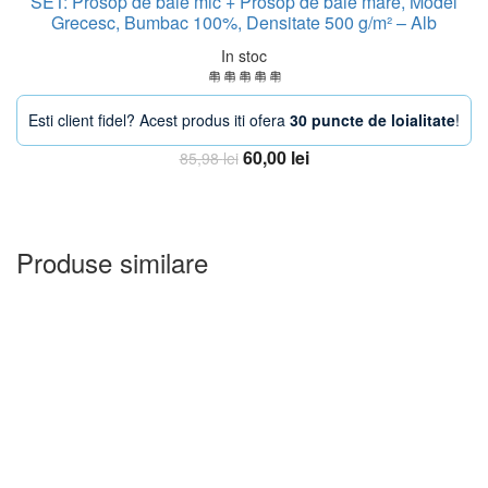
SET: Prosop de baie mic + Prosop de baie mare, Model
Grecesc, Bumbac 100%, Densitate 500 g/m² – Alb
In stoc
Esti client fidel? Acest produs iti ofera
30 puncte de loialitate
!
Prețul
Prețul
60,00
lei
85,98
lei
inițial
curent
Adauga in Cos
a
este:
fost:
60,00 lei.
85,98 lei.
Produse similare
-24%