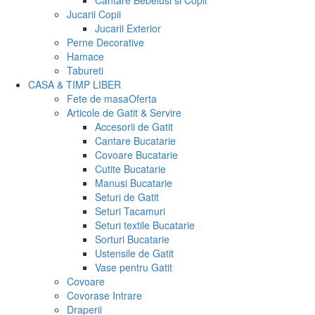
Cantare Bebelusi si Copii
Jucarii Copii
Jucarii Exterior
Perne Decorative
Hamace
Tabureti
CASA & TIMP LIBER
Fete de masa
Oferta
Articole de Gatit & Servire
Accesorii de Gatit
Cantare Bucatarie
Covoare Bucatarie
Cutite Bucatarie
Manusi Bucatarie
Seturi de Gatit
Seturi Tacamuri
Seturi textile Bucatarie
Sorturi Bucatarie
Ustensile de Gatit
Vase pentru Gatit
Covoare
Covorase Intrare
Draperii