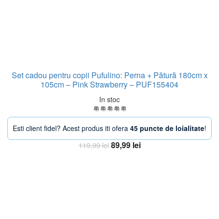
Set cadou pentru copii Pufulino: Perna + Pătură 180cm x
105cm – Pink Strawberry – PUF155404
In stoc
Esti client fidel? Acest produs iti ofera
45 puncte de loialitate
!
Prețul
Prețul
89,99
lei
119,99
lei
inițial
curent
Adaugă în coș
a
este:
fost:
89,99 lei.
119,99 lei.
-38%