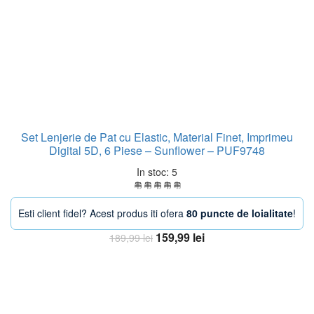
Set Lenjerie de Pat cu Elastic, Material Finet, Imprimeu
Digital 5D, 6 Piese – Sunflower – PUF9748
In stoc: 5
Esti client fidel? Acest produs iti ofera
80 puncte de loialitate
!
Prețul
Prețul
159,99
lei
189,99
lei
inițial
curent
Adaugă în coș
a
este:
fost:
159,99 lei.
189,99 lei.
-19%