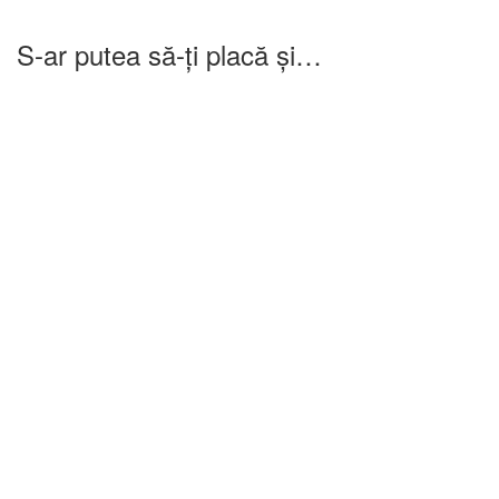
S-ar putea să-ți placă și…
-25%