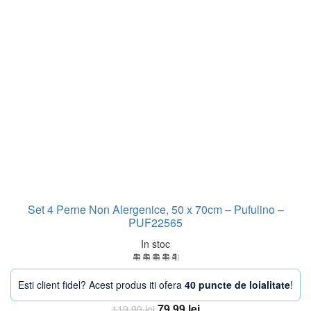
Set 4 Perne Non Alergenice, 50 x 70cm – Pufulino –
PUF22565
In stoc
Esti client fidel? Acest produs iti ofera
40 puncte de loialitate
!
Prețul
Prețul
79,99
lei
119,99
lei