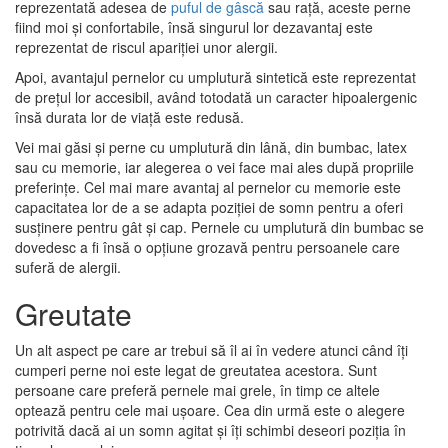
reprezentată adesea de
puful de gâscă
sau rață, aceste perne
fiind moi și confortabile, însă singurul lor dezavantaj este
reprezentat de riscul apariției unor alergii.
Apoi, avantajul pernelor cu umplutură sintetică este reprezentat
de prețul lor accesibil, având totodată un caracter hipoalergenic
însă durata lor de viață este redusă.
Vei mai găsi și perne cu umplutură din lână, din bumbac, latex
sau cu memorie, iar alegerea o vei face mai ales după propriile
preferințe. Cel mai mare avantaj al pernelor cu memorie este
capacitatea lor de a se adapta poziției de somn pentru a oferi
susținere pentru gât și cap. Pernele cu umplutură din bumbac se
dovedesc a fi însă o opțiune grozavă pentru persoanele care
suferă de alergii.
Greutate
Un alt aspect pe care ar trebui să îl ai în vedere atunci când îți
cumperi perne noi este legat de greutatea acestora. Sunt
persoane care preferă pernele mai grele, în timp ce altele
optează pentru cele mai ușoare. Cea din urmă este o alegere
potrivită dacă ai un somn agitat și îți schimbi deseori poziția în