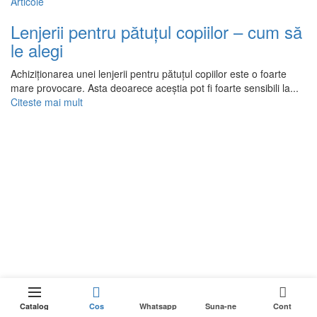
Articole
Lenjerii pentru pătuțul copiilor – cum să
le alegi
Achiziționarea unei lenjerii pentru pătuțul copiilor este o foarte
mare provocare. Asta deoarece aceștia pot fi foarte sensibili la...
Citeste mai mult
0
Catalog
Cos
Whatsapp
Suna-ne
Cont