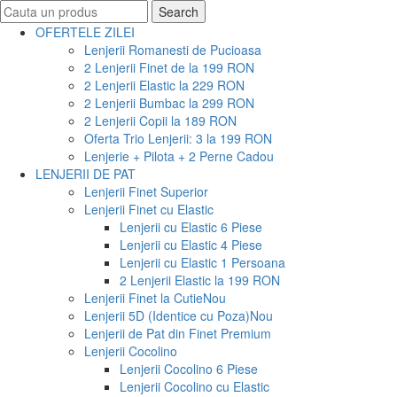
Search
Search
for:
OFERTELE ZILEI
Lenjerii Romanesti de Pucioasa
2 Lenjerii Finet de la 199 RON
2 Lenjerii Elastic la 229 RON
2 Lenjerii Bumbac la 299 RON
2 Lenjerii Copii la 189 RON
Oferta Trio Lenjerii: 3 la 199 RON
Lenjerie + Pilota + 2 Perne Cadou
LENJERII DE PAT
Lenjerii Finet Superior
Lenjerii Finet cu Elastic
Lenjerii cu Elastic 6 Piese
Lenjerii cu Elastic 4 Piese
Lenjerii cu Elastic 1 Persoana
2 Lenjerii Elastic la 199 RON
Lenjerii Finet la Cutie
Nou
Lenjerii 5D (Identice cu Poza)
Nou
Lenjerii de Pat din Finet Premium
Lenjerii Cocolino
Lenjerii Cocolino 6 Piese
Lenjerii Cocolino cu Elastic