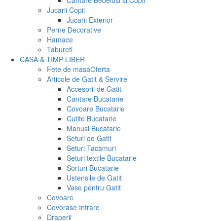
Cantare Bebelusi si Copii
Jucarii Copii
Jucarii Exterior
Perne Decorative
Hamace
Tabureti
CASA & TIMP LIBER
Fete de masa
Oferta
Articole de Gatit & Servire
Accesorii de Gatit
Cantare Bucatarie
Covoare Bucatarie
Cutite Bucatarie
Manusi Bucatarie
Seturi de Gatit
Seturi Tacamuri
Seturi textile Bucatarie
Sorturi Bucatarie
Ustensile de Gatit
Vase pentru Gatit
Covoare
Covorase Intrare
Draperii