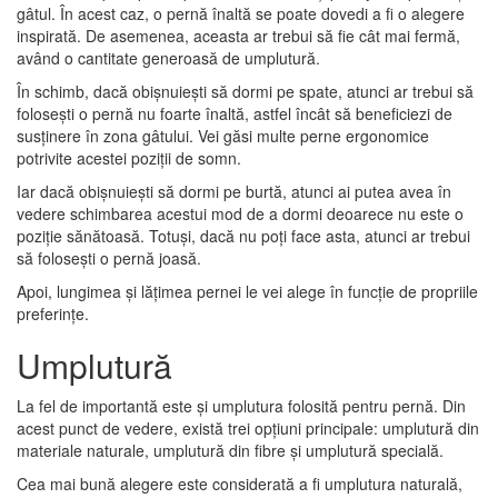
gâtul. În acest caz, o pernă înaltă se poate dovedi a fi o alegere
inspirată. De asemenea, aceasta ar trebui să fie cât mai fermă,
având o cantitate generoasă de umplutură.
În schimb, dacă obișnuiești să dormi pe spate, atunci ar trebui să
folosești o pernă nu foarte înaltă, astfel încât să beneficiezi de
susținere în zona gâtului. Vei găsi multe perne ergonomice
potrivite acestei poziții de somn.
Iar dacă obișnuiești să dormi pe burtă, atunci ai putea avea în
vedere schimbarea acestui mod de a dormi deoarece nu este o
poziție sănătoasă. Totuși, dacă nu poți face asta, atunci ar trebui
să folosești o pernă joasă.
Apoi, lungimea și lățimea pernei le vei alege în funcție de propriile
preferințe.
Umplutură
La fel de importantă este și umplutura folosită pentru pernă. Din
acest punct de vedere, există trei opțiuni principale: umplutură din
materiale naturale, umplutură din fibre și umplutură specială.
Cea mai bună alegere este considerată a fi umplutura naturală,