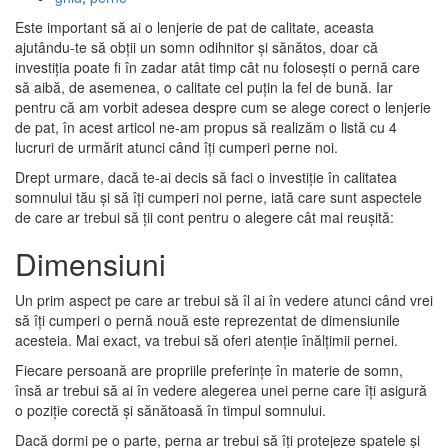
Este important să ai o lenjerie de pat de calitate, aceasta
ajutându-te să obții un somn odihnitor și sănătos, doar că
investiția poate fi în zadar atât timp cât nu folosești o pernă care
să aibă, de asemenea, o calitate cel puțin la fel de bună. Iar
pentru că am vorbit adesea despre cum se alege corect o lenjerie
de pat, în acest articol ne-am propus să realizăm o listă cu 4
lucruri de urmărit atunci când îți cumperi perne noi.
Drept urmare, dacă te-ai decis să faci o investiție în calitatea
somnului tău și să îți cumperi noi perne, iată care sunt aspectele
de care ar trebui să ții cont pentru o alegere cât mai reușită:
Dimensiuni
Un prim aspect pe care ar trebui să îl ai în vedere atunci când vrei
să îți cumperi o pernă nouă este reprezentat de dimensiunile
acesteia. Mai exact, va trebui să oferi atenție înălțimii pernei.
Fiecare persoană are propriile preferințe în materie de somn,
însă ar trebui să ai în vedere alegerea unei perne care îți asigură
o poziție corectă și sănătoasă în timpul somnului.
Dacă dormi pe o parte, perna ar trebui să îți protejeze spatele și