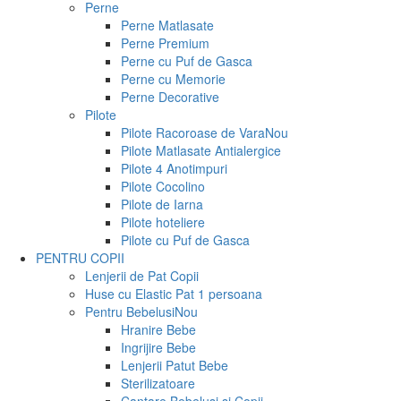
Perne
Perne Matlasate
Perne Premium
Perne cu Puf de Gasca
Perne cu Memorie
Perne Decorative
Pilote
Pilote Racoroase de Vara
Nou
Pilote Matlasate Antialergice
Pilote 4 Anotimpuri
Pilote Cocolino
Pilote de Iarna
Pilote hoteliere
Pilote cu Puf de Gasca
PENTRU COPII
Lenjerii de Pat Copii
Huse cu Elastic Pat 1 persoana
Pentru Bebelusi
Nou
Hranire Bebe
Ingrijire Bebe
Lenjerii Patut Bebe
Sterilizatoare