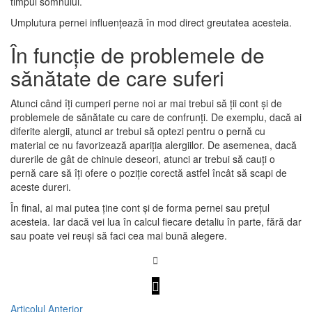
timpul somnului.
Umplutura pernei influențează în mod direct greutatea acesteia.
În funcție de problemele de
sănătate de care suferi
Atunci când îți cumperi perne noi ar mai trebui să ții cont și de
problemele de sănătate cu care de confrunți. De exemplu, dacă ai
diferite alergii, atunci ar trebui să optezi pentru o pernă cu
material ce nu favorizează apariția alergiilor. De asemenea, dacă
durerile de gât de chinuie deseori, atunci ar trebui să cauți o
pernă care să îți ofere o poziție corectă astfel încât să scapi de
aceste dureri.
În final, ai mai putea ține cont și de forma pernei sau prețul
acesteia. Iar dacă vei lua în calcul fiecare detaliu în parte, fără dar
sau poate vei reuși să faci cea mai bună alegere.
Articolul Anterior