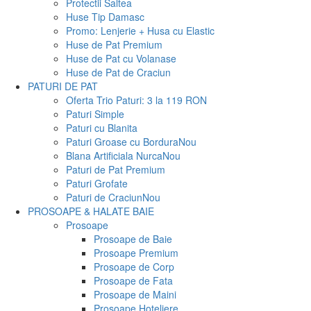
Protectii Saltea
Huse Tip Damasc
Promo: Lenjerie + Husa cu Elastic
Huse de Pat Premium
Huse de Pat cu Volanase
Huse de Pat de Craciun
PATURI DE PAT
Oferta Trio Paturi: 3 la 119 RON
Paturi Simple
Paturi cu Blanita
Paturi Groase cu Bordura
Nou
Blana Artificiala Nurca
Nou
Paturi de Pat Premium
Paturi Grofate
Paturi de Craciun
Nou
PROSOAPE & HALATE BAIE
Prosoape
Prosoape de Baie
Prosoape Premium
Prosoape de Corp
Prosoape de Fata
Prosoape de Maini
Prosoape Hoteliere