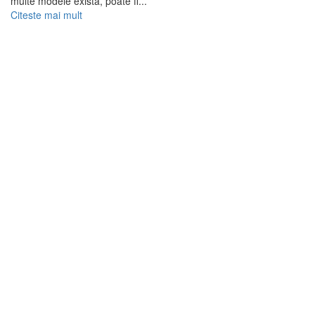
multe modele există, poate fi...
Citeste mai mult